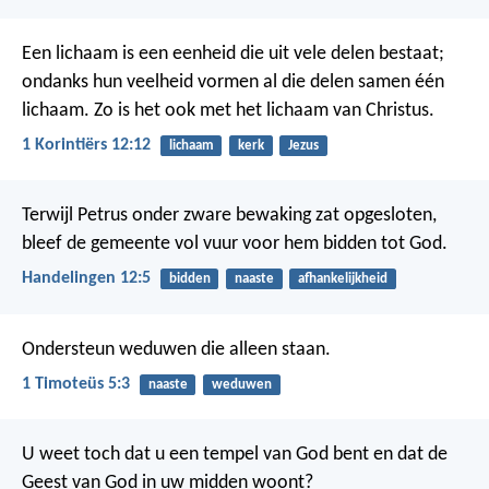
Een lichaam is een eenheid die uit vele delen bestaat;
ondanks hun veelheid vormen al die delen samen één
lichaam. Zo is het ook met het lichaam van Christus.
1 Korintiërs 12:12
lichaam
kerk
Jezus
Terwijl Petrus onder zware bewaking zat opgesloten,
bleef de gemeente vol vuur voor hem bidden tot God.
Handelingen 12:5
bidden
naaste
afhankelijkheid
Ondersteun weduwen die alleen staan.
1 Timoteüs 5:3
naaste
weduwen
U weet toch dat u een tempel van God bent en dat de
Geest van God in uw midden woont?