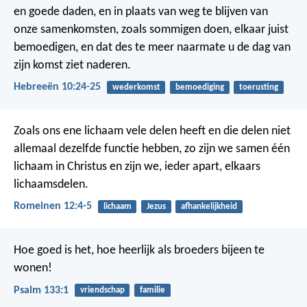
en goede daden, en in plaats van weg te blijven van
onze samenkomsten, zoals sommigen doen, elkaar juist
bemoedigen, en dat des te meer naarmate u de dag van
zijn komst ziet naderen.
Hebreeën 10:24-25
wederkomst
bemoediging
toerusting
Zoals ons ene lichaam vele delen heeft en die delen niet
allemaal dezelfde functie hebben, zo zijn we samen één
lichaam in Christus en zijn we, ieder apart, elkaars
lichaamsdelen.
Romeinen 12:4-5
lichaam
Jezus
afhankelijkheid
Hoe goed is het, hoe heerlijk
als broeders bijeen te
wonen!
Psalm 133:1
vriendschap
familie