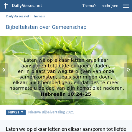
DailyVerses.net
Thema's
Inschrijven
DailyVerses.net
›
Thema's
Bijbelteksten over Gemeenschap
«
»
NBV21
Nieuwe Bijbelvertaling 2021
Laten we op elkaar letten en elkaar aansporen tot liefde