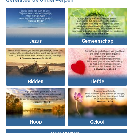
Gerelateerde onderwerpen
Jezus
Gemeenschap
Bidden
Liefde
Hoop
Geloof