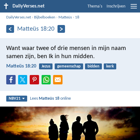
DailyVerses.net
Thema's
Inschrijven
DailyVerses.net
›
Bijbelboeken
›
Matteüs
›
18
Matteüs 18:20
Want waar twee of drie mensen in mijn naam
samen zijn, ben Ik in hun midden.
Matteüs 18:20
Jezus
gemeenschap
bidden
kerk
Lees
Matteüs 18
online
NBV21