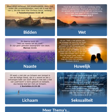
Bidden
Wet
Naaste
Huwelijk
Lichaam
Seksualiteit
Meer Thema's...