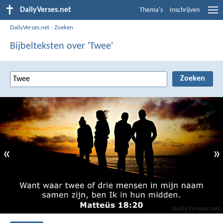
DailyVerses.net
Thema's
Inschrijven
DailyVerses.net
›
Zoeken
Bijbelteksten over 'Twee'
«
»