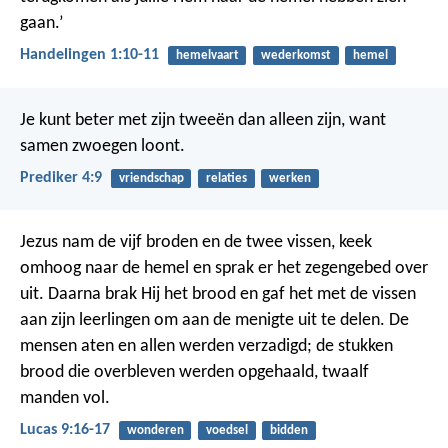
gaan.’
Handelingen 1:10-11
hemelvaart
wederkomst
hemel
Je kunt beter met zijn tweeën dan alleen zijn, want
samen zwoegen loont.
Prediker 4:9
vriendschap
relaties
werken
Jezus nam de vijf broden en de twee vissen, keek
omhoog naar de hemel en sprak er het zegengebed over
uit. Daarna brak Hij het brood en gaf het met de vissen
aan zijn leerlingen om aan de menigte uit te delen. De
mensen aten en allen werden verzadigd; de stukken
brood die overbleven werden opgehaald, twaalf
manden vol.
Lucas 9:16-17
wonderen
voedsel
bidden