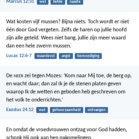
Marcus 12:31
wet
liefde
naaste
Wat kosten vijf mussen? Bijna niets. Toch wordt er niet
één door God vergeten. Zelfs de haren op jullie hoofd
zijn alle geteld. Wees niet bang, jullie zijn meer waard
dan een hele zwerm mussen.
Lucas 12:6-7
waardevol
angst
bemoediging
De
zei tegen Mozes: ‘Kom naar Mij toe, de berg op,
HEER
en wacht daar; dan zal Ik je de stenen platen geven
waarop Ik de wetten en geboden heb geschreven om
het volk te onderrichten.’
Exodus 24:12
wet
gehoorzaamheid
ontvangen
En omdat de vroedvrouwen ontzag voor God hadden,
schonk Hij ook aan hen nakomelingen.