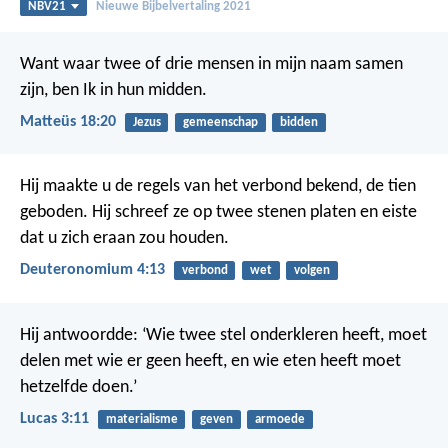
NBV21
Nieuwe Bijbelvertaling 2021
Want waar twee of drie mensen in mijn naam samen
zijn, ben Ik in hun midden.
Matteüs 18:20
Jezus
gemeenschap
bidden
Hij maakte u de regels van het verbond bekend, de tien
geboden. Hij schreef ze op twee stenen platen en eiste
dat u zich eraan zou houden.
Deuteronomium 4:13
verbond
wet
volgen
Hij antwoordde: ‘Wie twee stel onderkleren heeft, moet
delen met wie er geen heeft, en wie eten heeft moet
hetzelfde doen.’
Lucas 3:11
materialisme
geven
armoede