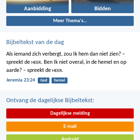
Aanbidding
Bidden
Meer Thema's...
Bijbeltekst van de dag
Als iemand zich verbergt,
zou Ik hem dan niet zien? –
spreekt de
.
Ben Ik niet overal,
in de hemel en op
HEER
aarde? – spreekt de
.
HEER
Jeremia 23:24
God
hemel
Ontvang de dagelijkse Bijbeltekst:
Dagelijkse melding
E-mail
Android