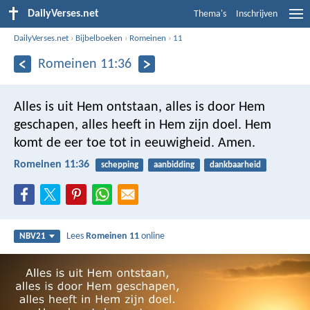
DailyVerses.net
Thema's
Inschrijven
DailyVerses.net
›
Bijbelboeken
›
Romeinen
›
11
Romeinen 11:36
Alles is uit Hem ontstaan, alles is door Hem
geschapen, alles heeft in Hem zijn doel. Hem
komt de eer toe tot in eeuwigheid. Amen.
Romeinen 11:36
schepping
aanbidding
dankbaarheid
Lees
Romeinen 11
online
NBV21