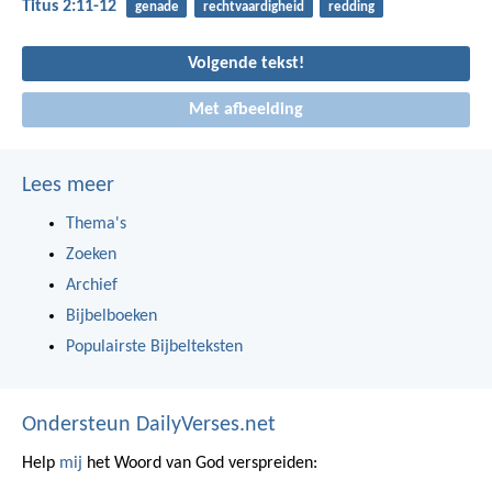
Titus 2:11-12
genade
rechtvaardigheid
redding
Volgende tekst!
Met afbeelding
Lees meer
Thema's
Zoeken
Archief
Bijbelboeken
Populairste Bijbelteksten
Ondersteun DailyVerses.net
Help
mij
het Woord van God verspreiden: