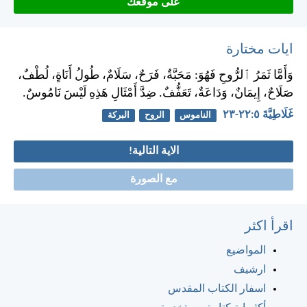
على موقعك
ايات مختارة
وَأَمَّا ثَمَرُ ٱلرُّوحِ فَهُوَ: مَحَبَّةٌ، فَرَحٌ، سَلَامٌ، طُولُ أَنَاةٍ، لُطْفٌ،
صَلَاحٌ، إِيمَانٌ، وَدَاعَةٌ، تَعَفُّفٌ. ضِدَّ أَمْثَالِ هَذِهِ لَيْسَ نَامُوسٌ.
غَلَاطِيَّةَ ٥:‏٢٢-‏٢٣
الناموس
الروح
البركة
الاية التالية!
مع الصورة
اقرأ اكثر
المواضيع
ارشيف
اسفار الكتاب المقدس