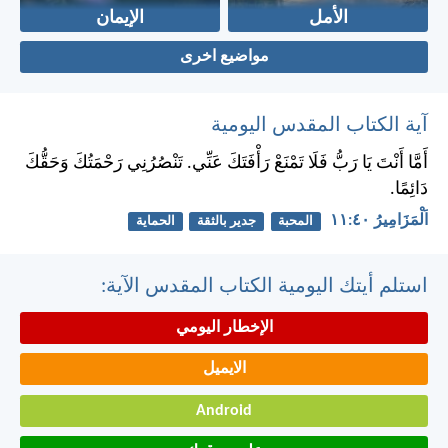
الأمل
الإيمان
مواضيع اخرى
آية الكتاب المقدس اليومية
أَمَّا أَنْتَ يَا رَبُّ فَلَا تَمْنَعْ رَأْفَتَكَ عَنِّي. تَنْصُرُنِي رَحْمَتُكَ وَحَقُّكَ
دَائِمًا.
اَلْمَزَامِيرُ ٤٠:‏١١
المحبة
جدير بالثقة
الحماية
استلم أيتك اليومية الكتاب المقدس الآية:
الإخطار اليومي
الايميل
Android