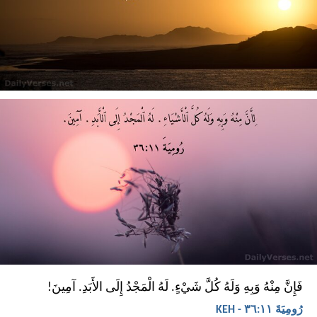
فَإِنَّ مِنْهُ وَبِهِ وَلَهُ كُلَّ شَيْءٍ. لَهُ الْمَجْدُ إِلَى الأَبَدِ. آمِينَ!
رُومِيَةَ ١١:‏٣٦ - KEH