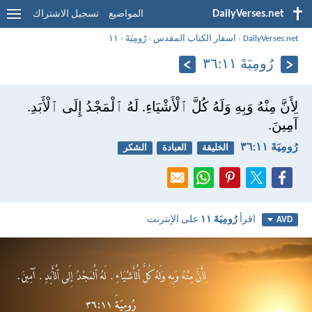
DailyVerses.net
المواضيع
تسجيل الاشتراك
DailyVerses.net
›
اسفار الكتاب المقدس
›
رُومِيَةَ
›
١١
رُومِيَةَ ١١:‏٣٦
لِأَنَّ مِنْهُ وَبِهِ وَلَهُ كُلَّ ٱلْأَشْيَاءِ. لَهُ ٱلْمَجْدُ إِلَى ٱلْأَبَدِ.
آمِينَ.
رُومِيَةَ ١١:‏٣٦
الخليقة
العبادة
الشكر
اقرأ
رُومِيَةَ ١١
على الإنترنت
AVD