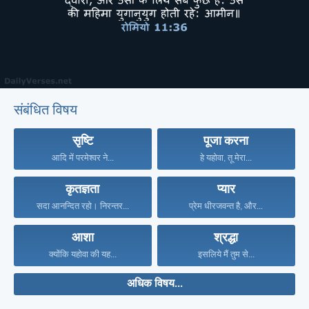
संबंधित विषय
सृष्टि
पूजा करना
आदि में परमेश्वर ने...
हे यहोवा, तू मेरा...
कृतज्ञता
प्यार
सदा आनन्दित रहो। निरन्तर...
प्रेम धीरजवन्त है, और...
आशा
श्रद्धा
क्योंकि यहोवा की यह...
इसलिये मैं तुम से...
अधिक विषय...