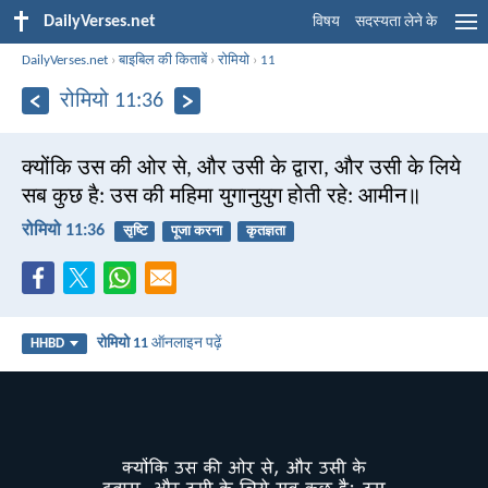
DailyVerses.net
विषय
सदस्यता लेने के
DailyVerses.net
›
बाइबिल की किताबें
›
रोमियो
›
11
रोमियो 11:36
क्योंकि उस की ओर से, और उसी के द्वारा, और उसी के लिये
सब कुछ है: उस की महिमा युगानुयुग होती रहे: आमीन॥
रोमियो 11:36
सृष्टि
पूजा करना
कृतज्ञता
रोमियो 11
ऑनलाइन पढ़ें
HHBD