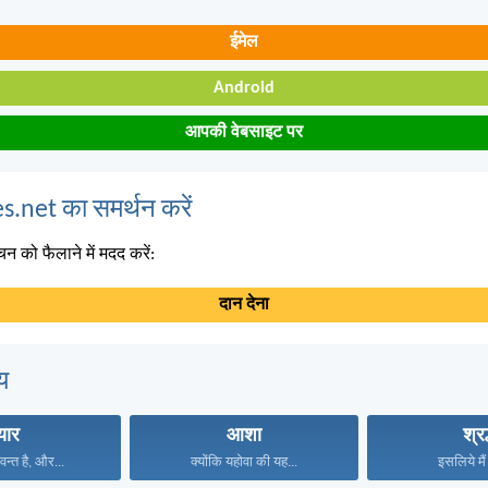
ईमेल
Android
आपकी वेबसाइट पर
s.net का समर्थन करें
न को फैलाने में मदद करें:
दान देना
य
्यार
आशा
श्रद
वन्त है, और...
क्योंकि यहोवा की यह...
इसलिये मैं 