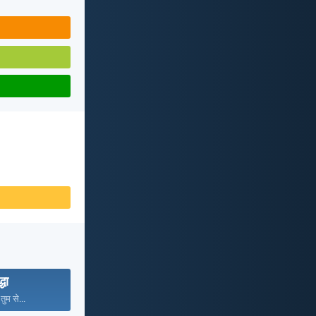
्धा
तुम से...