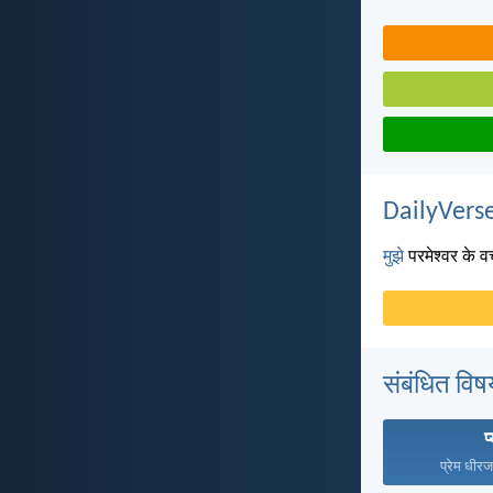
DailyVerse
मुझे
परमेश्वर के वच
संबंधित विष
प
प्रेम धीरज