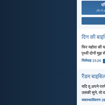
पर
और ये आज
दिन की बाइ
फिर यहोवा की यह 
पृथ्वी दोनों मुझ से
यिर्मयाह 23:24
रैंडम बाइबिल
यदि तू अपने परम
उसकी सुने, तो वह
व्यवस्थाविवरण 2