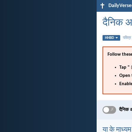
DailyVerse
दैनिक 
HHBD
पवित्र
Follow these
Tap "
Open 
Enable
✗
दैनिक 
या के माध्यम