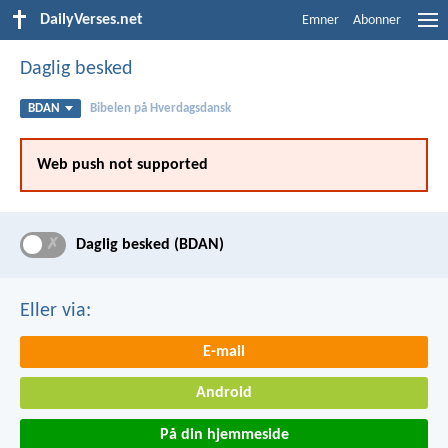
DailyVerses.net
Emner
Abonner
Daglig besked
BDAN
Bibelen på Hverdagsdansk
Web push not supported
✗
Daglig besked (BDAN)
Eller via:
E-mail
Android
På din hjemmeside