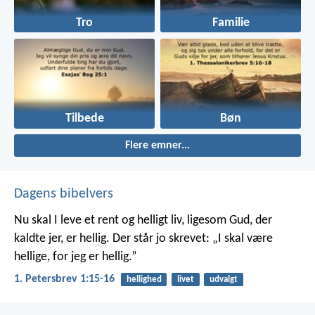
Tro
Familie
Tilbede
Bøn
Flere emner...
Dagens bibelvers
Nu skal I leve et rent og helligt liv, ligesom Gud, der
kaldte jer, er hellig. Der står jo skrevet: „I skal være
hellige, for jeg er hellig.”
1. Petersbrev 1:15-16
hellighed
livet
udvalgt