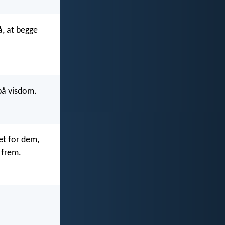
, at begge
på visdom.
et for dem,
 frem.