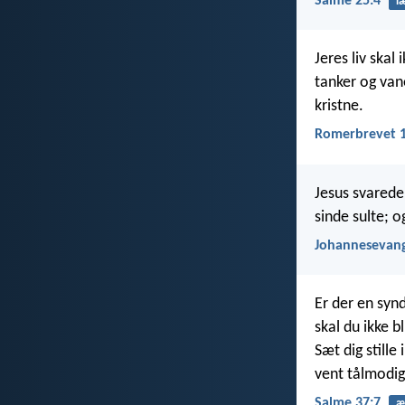
Salme 25:4
l
Jeres liv skal
tanker og van
kristne.
Romerbrevet 1
Jesus svarede:
sinde sulte; o
Johannesevang
Er der en synd
skal du ikke b
Sæt dig stille
vent tålmodigt
Salme 37:7
æ