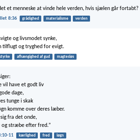
et et menneske at vinde hele verden, hvis sjælen går fortabt?
iet 8:36
grådighed
materialisme
verden
vigte og livsmodet synke,
tilflugt og tryghed for evigt.
styrke
afhængighed af gud
magtesløs
iger:
 vil have et godt liv
 gode dage,
es tunge i skak
løgn komme over deres læber.
sig fra det onde,
 og stræbe efter fred.”
3:10-11
kærlighed
fred
løgn