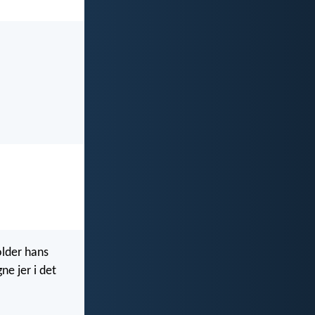
older hans
gne jer i det