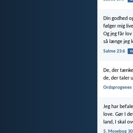
Din godhed og
følger mig li
Og jeg får lov 
så længe jeg l
Salme 23:6
n
De, der tænker
de, der taler
Ordsprogenes 
Jeg har befale
love. Gør I det
land, I skal o
5. Mosebog 30