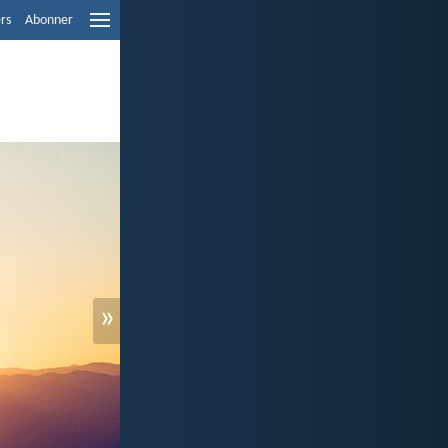
ers
Abonner
»