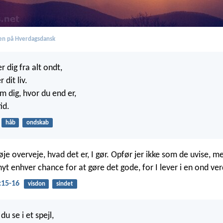
en på Hverdagsdansk
 dig fra alt ondt,
 dit liv.
 dig, hvor du end er,
tid.
håb
ondskab
je overveje, hvad det er, I gør. Opfør jer ikke som de uvise, me
yt enhver chance for at gøre det gode, for I lever i en ond ve
:15-16
visdon
sindet
du se i et spejl,