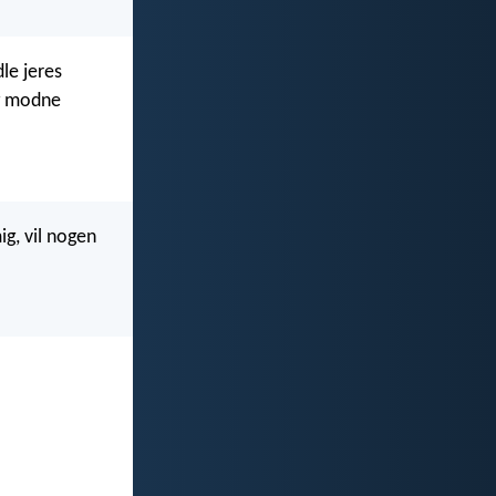
le jeres
og modne
ig, vil nogen