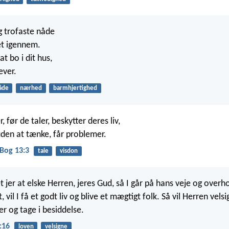
 trofaste nåde
vet igennem.
at bo i dit hus,
ever.
åde
nærhed
barmhjertighed
, før de taler, beskytter deres liv,
 uden at tænke, får problemer.
Bog 13:3
tale
visdon
t jer at elske Herren, jeres Gud, så I går på hans veje og overh
, vil I få et godt liv og blive et mægtigt folk. Så vil Herren velsi
ver og tage i besiddelse.
:16
loven
velsigne