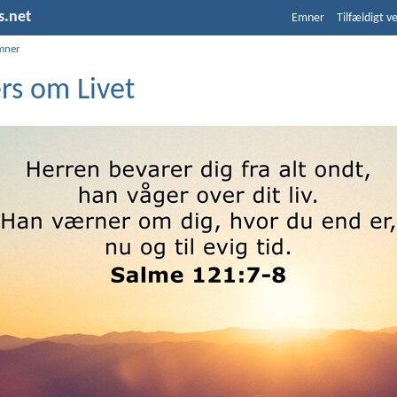
s.net
Emner
Tilfældigt v
mner
rs om Livet