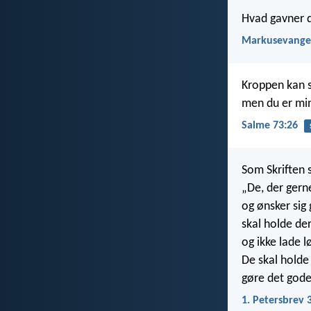
Hvad gavner d
Markusevangel
Kroppen kan s
men du er min 
Salme 73:26
Som Skriften s
„De, der gerne
og ønsker sig
skal holde der
og ikke lade 
De skal holde 
gøre det gode
1. Petersbrev 