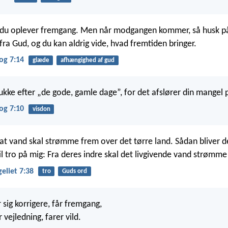
 du oplever fremgang. Men når modgangen kommer, så husk på
ra Gud, og du kan aldrig vide, hvad fremtiden bringer.
og 7:14
glæde
afhængighed af gud
ukke efter „de gode, gamle dage”, for det afslører din mangel 
og 7:10
visdon
, at vand skal strømme frem over det tørre land. Sådan bliver d
l tro på mig: Fra deres indre skal det livgivende vand strømme
eliet 7:38
tro
Guds ord
 sig korrigere, får fremgang,
 vejledning, farer vild.