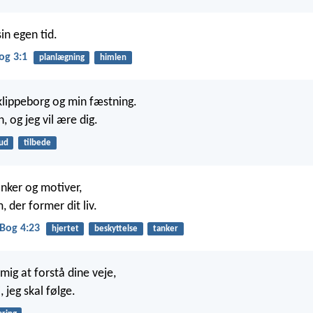
 sin egen tid.
og 3:1
planlægning
himlen
 klippeborg og min fæstning.
, og jeg vil ære dig.
ud
tilbede
anker og motiver,
, der former dit liv.
Bog 4:23
hjertet
beskyttelse
tanker
 mig at forstå dine veje,
, jeg skal følge.