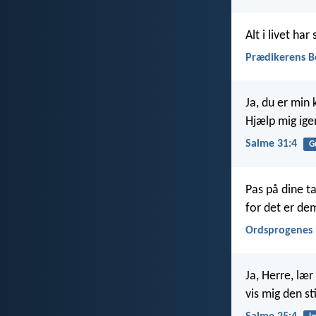
Alt i livet har
Prædikerens B
Ja, du er min
Hjælp mig igen
Salme 31:4
G
Pas på dine t
for det er dem
Ordsprogenes 
Ja, Herre, lær
vis mig den sti