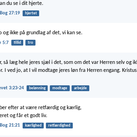
an du se i dit hjerte.
Bog 27:19
hjertet
ro og ikke på grundlag af det, vi kan se.
v 5:7
tillid
tro
, så læg hele jeres sjæl i det, som om det var Herren selv og i
r. I ved jo, at I vil modtage jeres løn fra Herren engang. Kristus
vet 3:23-24
belønning
modtage
arbejde
ber efter at være retfærdig og kærlig,
eret og får et godt liv.
Bog 21:21
kærlighed
retfærdighed