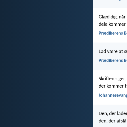
Glæd dig, når
dele kommer f
Prædikerens B
Lad være at s
Prædikerens B
Skriften siger
der kommer ti
Johannesevang
Den, der lader
den, der afslår