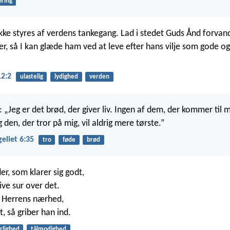
æring
 ikke styres af verdens tankegang. Lad i stedet Guds Ånd forvand
er, så I kan glæde ham ved at leve efter hans vilje som gode 
2:2
ulastelig
lydighed
verden
 „Jeg er det brød, der giver liv. Ingen af dem, der kommer til m
g den, der tror på mig, vil aldrig mere tørste.”
eliet 6:35
tro
føde
brød
er, som klarer sig godt,
live sur over det.
 i Herrens nærhed,
, så griber han ind.
rlighed
tålmodighed