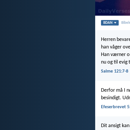
BDAN
Bibel
Herren bevarer
han våger over
Han værner om
nu og til evig 
Salme 121:7-8
Derfor må I nø
besindigt. Udn
Efeserbrevet 5
Dit ansigt kan 