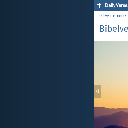
DailyVerse
DailyVerses.net
›
E
Bibelve
«