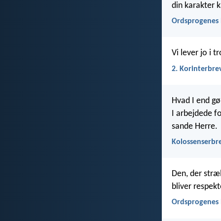
din karakter k
Ordsprogenes 
Vi lever jo i t
2. Korinterbre
Hvad I end gør
I arbejdede fo
sande Herre.
Kolossenserbre
Den, der stræ
bliver respekt
Ordsprogenes 