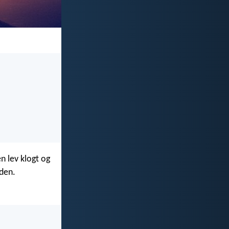
n lev klogt og
rden.