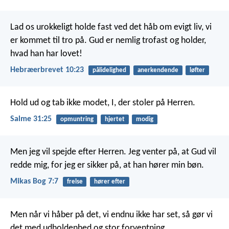
Lad os urokkeligt holde fast ved det håb om evigt liv, vi
er kommet til tro på. Gud er nemlig trofast og holder,
hvad han har lovet!
Hebræerbrevet 10:23
pålidelighed
anerkendende
løfter
Hold ud og tab ikke modet,
I, der stoler på Herren.
Salme 31:25
opmuntring
hjertet
modig
Men jeg vil spejde efter Herren.
Jeg venter på, at Gud vil
redde mig,
for jeg er sikker på, at han hører min bøn.
Mikas Bog 7:7
frelse
hører efter
Men når vi håber på det, vi endnu ikke har set, så gør vi
det med udholdenhed og stor forventning.