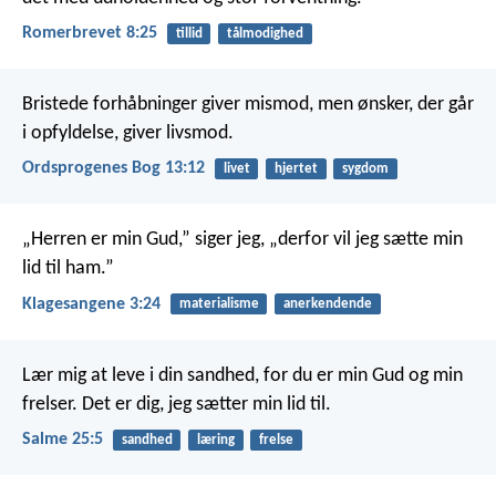
Romerbrevet 8:25
tillid
tålmodighed
Bristede forhåbninger giver mismod,
men ønsker, der går
i opfyldelse, giver livsmod.
Ordsprogenes Bog 13:12
livet
hjertet
sygdom
„Herren er min Gud,” siger jeg, „derfor vil jeg sætte min
lid til ham.”
Klagesangene 3:24
materialisme
anerkendende
Lær mig at leve i din sandhed,
for du er min Gud og min
frelser.
Det er dig, jeg sætter min lid til.
Salme 25:5
sandhed
læring
frelse