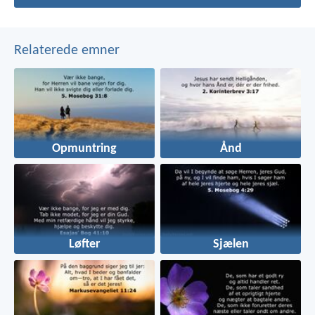
Relaterede emner
Opmuntring
Ånd
Løfter
Sjælen