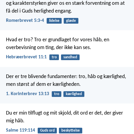
og karakterstyrken giver os en stærk forventning om at
få del i Guds herlighed engang.
Romerbrevet 5:3-4
lidelse
glæde
Hvad er tro? Tro er grundlaget for vores håb, en
overbevisning om ting, der ikke kan ses.
Hebræerbrevet 11:1
tro
sandhed
Der er tre blivende fundamenter: tro, håb og kærlighed,
men størst af dem er kærligheden.
1. Korinterbrev 13:13
tro
kærlighed
Du er min tilflugt og mit skjold,
dit ord er det, der giver
mig håb.
Salme 119:114
Guds ord
beskyttelse