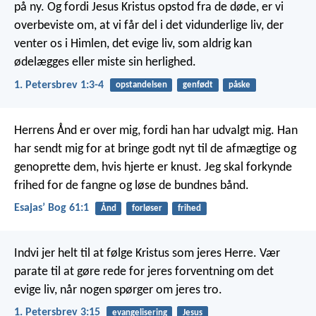
på ny. Og fordi Jesus Kristus opstod fra de døde, er vi
overbeviste om, at vi får del i det vidunderlige liv, der
venter os i Himlen, det evige liv, som aldrig kan
ødelægges eller miste sin herlighed.
1. Petersbrev 1:3-4
opstandelsen
genfødt
påske
Herrens Ånd er over mig, fordi han har udvalgt mig. Han
har sendt mig for at bringe godt nyt til de afmægtige og
genoprette dem, hvis hjerte er knust. Jeg skal forkynde
frihed for de fangne og løse de bundnes bånd.
Esajasʼ Bog 61:1
Ånd
forløser
frihed
Indvi jer helt til at følge Kristus som jeres Herre. Vær
parate til at gøre rede for jeres forventning om det
evige liv, når nogen spørger om jeres tro.
1. Petersbrev 3:15
evangelisering
Jesus