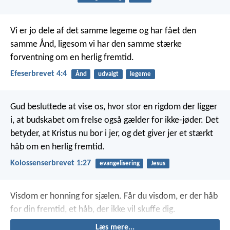
Vi er jo dele af det samme legeme og har fået den
samme Ånd, ligesom vi har den samme stærke
forventning om en herlig fremtid.
Efeserbrevet 4:4
Ånd
udvalgt
legeme
Gud besluttede at vise os, hvor stor en rigdom der ligger
i, at budskabet om frelse også gælder for ikke-jøder. Det
betyder, at Kristus nu bor i jer, og det giver jer et stærkt
håb om en herlig fremtid.
Kolossenserbrevet 1:27
evangelisering
Jesus
Visdom er honning for sjælen.
Får du visdom, er der håb
for din fremtid,
et håb, der ikke vil skuffe dig.
Læs mere...