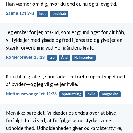
Han værner om dig, hvor du end er,
nu og til evig tid.
Salme 121:7-8
livet
ondskab
Jeg ønsker for jer, at Gud, som er grundlaget for alt håb,
vil fylde jer med glæde og fred i jeres tro og give jer en
stærk forventning ved Helligåndens kraft.
Romerbrevet 15:13
tro
Ånd
Helligånden
Kom til mig, alle I, som slider jer trætte og er tynget ned
af byrder—og jeg vil give jer hvile.
Mattæusevangeliet 11:28
opmuntring
hvile
magtesløs
Men ikke bare det. Vi glæder os endda over at blive
forfulgt, for vi ved, at forfølgelserne styrker vores
udholdenhed. Udholdenheden giver os karakterstyrke,