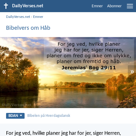
DailyVerses.net
Emner
Abonner
DailyVerses.net
›
Emner
Bibelvers om Håb
«
»
BDAN
Bibelen på Hverdagsdansk
For jeg ved, hvilke planer jeg har for jer, siger Herren,