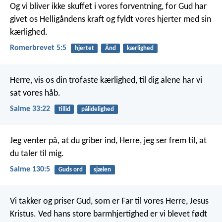
Og vi bliver ikke skuffet i vores forventning, for Gud har
givet os Helligåndens kraft og fyldt vores hjerter med sin
kærlighed.
Romerbrevet 5:5
hjertet
Ånd
kærlighed
Herre, vis os din trofaste kærlighed,
til dig alene har vi
sat vores håb.
Salme 33:22
tillid
pålidelighed
Jeg venter på, at du griber ind, Herre,
jeg ser frem til, at
du taler til mig.
Salme 130:5
Guds ord
sjælen
Vi takker og priser Gud, som er Far til vores Herre, Jesus
Kristus. Ved hans store barmhjertighed er vi blevet født