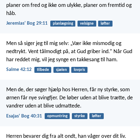
planer om fred og ikke om ulykke, planer om fremtid og
håb.
Jeremiasʼ Bog 29:11
planlægning
velsigne
løfter
Men så siger jeg til mig selv:
„Vær ikke mismodig og
nedtrykt.
Vent tålmodigt på, at Gud griber ind.”
Når Gud
har reddet mig,
vil jeg synge en takkesang til ham.
Salme 42:12
tilbede
sjælen
lovpris
Men de, der søger hjælp hos Herren, får ny styrke, som
ørnen får nye svingfjer. De løber uden at blive trætte, de
vandrer uden at blive udmattede.
Esajasʼ Bog 40:31
opmuntring
styrke
løfter
Herren bevarer dig fra alt ondt,
han våger over dit liv.