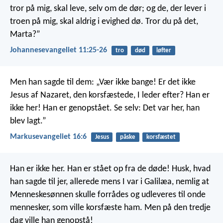
tror på mig, skal leve, selv om de dør; og de, der lever i
troen på mig, skal aldrig i evighed dø. Tror du på det,
Marta?”
Johannesevangeliet 11:25-26
tro
død
løfter
Men han sagde til dem: „Vær ikke bange! Er det ikke
Jesus af Nazaret, den korsfæstede, I leder efter? Han er
ikke her! Han er genopstået. Se selv: Det var her, han
blev lagt.”
Markusevangeliet 16:6
Jesus
påske
korsfæstet
Han er ikke her. Han er stået op fra de døde! Husk, hvad
han sagde til jer, allerede mens I var i Galilæa, nemlig at
Menneskesønnen skulle forrådes og udleveres til onde
mennesker, som ville korsfæste ham. Men på den tredje
dag ville han genopstå!