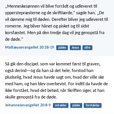
„Menneskesønnen vil blive forrådt og udleveret til
ypperstepræsterne og de skriftlærde,” sagde han. „De
vil dømme mig til døden. Derefter bliver jeg udleveret til
romerne. Jeg bliver hånet og pisket og til sidst
korsfæstet. Men på den tredje dag vil jeg genopstå fra
de døde.”
Mattæusevangeliet 20:18-19
påske
Jesus
ofre
Så gik den discipel, som var kommet først til graven,
også derind—og da han så det hele, forstod han
pludselig, hvad Jesus havde sagt om, hvad der ville ske
med ham, og han blev overbevist. For indtil da havde de
ikke forstået, hvad det betød, når Skriften siger, at han
skulle genopstå fra de døde.
Johannesevangeliet 20:8-9
mirakler
påske
forståelse