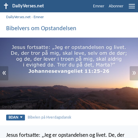
DailyVerses.net
Emner
Abonner
DailyVerses.net
›
Emner
Bibelvers om Opstandelsen
«
»
BDAN
Bibelen på Hverdagsdansk
Jesus fortsatte: „Jeg er opstandelsen og livet. De, der