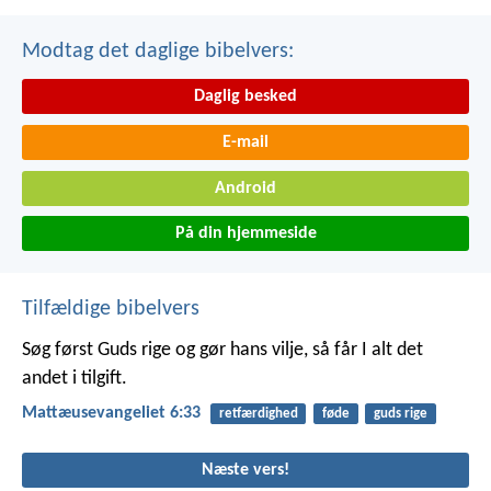
Modtag det daglige bibelvers:
Daglig besked
E-mail
Android
På din hjemmeside
Tilfældige bibelvers
Søg først Guds rige og gør hans vilje, så får I alt det
andet i tilgift.
Mattæusevangeliet 6:33
retfærdighed
føde
guds rige
Næste vers!