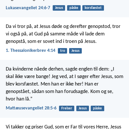
Lukasevangeliet 24:6-7
Jesus
påske
korsfæstet
Da vi tror på, at Jesus døde og derefter genopstod, tror
vi også på, at Gud på samme måde vil lade dem
genopstå, som er sovet ind i troen på Jesus.
1. Thessalonikerbrev 4:14
tro
Jesus
Da kvinderne nåede derhen, sagde englen til dem: „I
skal ikke være bange! Jeg ved, at I søger efter Jesus, som
blev korsfæstet. Men han er ikke her! Han er
genopstået, sådan som han forudsagde. Kom og se,
hvor han lå.”
Mattæusevangeliet 28:5-6
Frelser
Jesus
påske
Vi takker og priser Gud, som er Far til vores Herre, Jesus