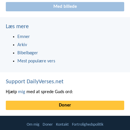
Med billede
Læs mere
Emner
Arkiv
Bibelbøger
Mest populære vers
Support DailyVerses.net
Hjælp
mig
med at sprede Guds ord:
Doner
Om mig
Doner
Kontakt
Fortrolighedspolitik