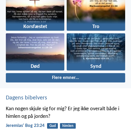
Korsfæstet
Tro
Død
Synd
Flere emner...
Dagens bibelvers
Kan nogen skjule sig for mig? Er jeg ikke overalt både i
himlen og på jorden?
Jeremiasʼ Bog 23:24
Gud
himlen