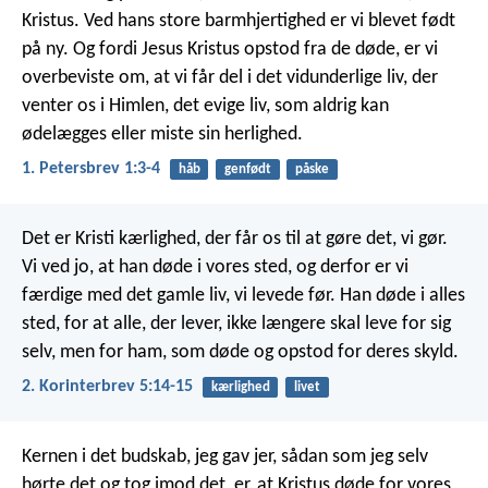
Kristus. Ved hans store barmhjertighed er vi blevet født
på ny. Og fordi Jesus Kristus opstod fra de døde, er vi
overbeviste om, at vi får del i det vidunderlige liv, der
venter os i Himlen, det evige liv, som aldrig kan
ødelægges eller miste sin herlighed.
1. Petersbrev 1:3-4
håb
genfødt
påske
Det er Kristi kærlighed, der får os til at gøre det, vi gør.
Vi ved jo, at han døde i vores sted, og derfor er vi
færdige med det gamle liv, vi levede før. Han døde i alles
sted, for at alle, der lever, ikke længere skal leve for sig
selv, men for ham, som døde og opstod for deres skyld.
2. Korinterbrev 5:14-15
kærlighed
livet
Kernen i det budskab, jeg gav jer, sådan som jeg selv
hørte det og tog imod det, er, at Kristus døde for vores