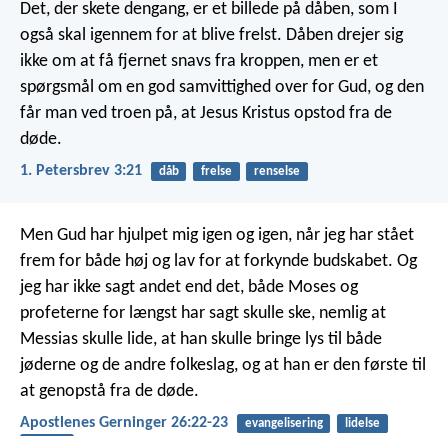
Det, der skete dengang, er et billede på dåben, som I
også skal igennem for at blive frelst. Dåben drejer sig
ikke om at få fjernet snavs fra kroppen, men er et
spørgsmål om en god samvittighed over for Gud, og den
får man ved troen på, at Jesus Kristus opstod fra de
døde.
1. Petersbrev 3:21
dåb
frelse
renselse
Men Gud har hjulpet mig igen og igen, når jeg har stået
frem for både høj og lav for at forkynde budskabet. Og
jeg har ikke sagt andet end det, både Moses og
profeterne for længst har sagt skulle ske, nemlig at
Messias skulle lide, at han skulle bringe lys til både
jøderne og de andre folkeslag, og at han er den første til
at genopstå fra de døde.
Apostlenes Gerninger 26:22-23
evangelisering
lidelse
Frelser