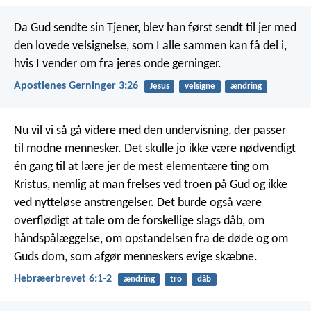
Da Gud sendte sin Tjener, blev han først sendt til jer med
den lovede velsignelse, som I alle sammen kan få del i,
hvis I vender om fra jeres onde gerninger.
Apostlenes Gerninger 3:26
Jesus
velsigne
ændring
Nu vil vi så gå videre med den undervisning, der passer
til modne mennesker. Det skulle jo ikke være nødvendigt
én gang til at lære jer de mest elementære ting om
Kristus, nemlig at man frelses ved troen på Gud og ikke
ved nytteløse anstrengelser. Det burde også være
overflødigt at tale om de forskellige slags dåb, om
håndspålæggelse, om opstandelsen fra de døde og om
Guds dom, som afgør menneskers evige skæbne.
Hebræerbrevet 6:1-2
ændring
tro
dåb