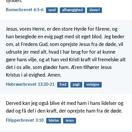
synden.
Romerbrevet 6:5-6
synd
afhængighed
slaveri
Jesus, vores Herre, er den store Hyrde for fårene, og
han beseglede en evig pagt med sit eget blod. Jeg beder
om, at Fredens Gud, som oprejste Jesus fra de døde, vil
udruste jer med alt, hvad I har brug for for at kunne
gøre hans vilje, og at han ved Kristi kraft vil fremelske alt
det i os alle, som glæder ham. Æren tilhører Jesus
Kristus i al evighed. Amen.
Hebræerbrevet 13:20-21
fred
pagt
velsigne
Derved kan jeg også blive ét med ham i hans lidelser og
død og få del i den kraft, der oprejste ham fra de døde.
Filipperbrevet 3:10
lidelse
Jesus