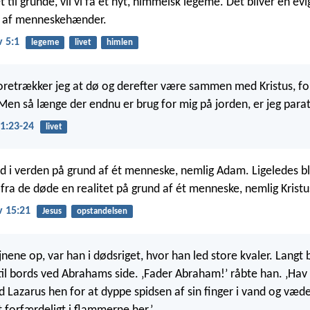
 til grunde, vil vi få et nyt, himmelsk legeme. Det bliver en evi
et af menneskehænder.
v 5:1
legeme
livet
himlen
retrækker jeg at dø og derefter være sammen med Kristus, for 
Men så længe der endnu er brug for mig på jorden, er jeg parat t
 1:23-24
livet
 i verden på grund af ét menneske, nemlig Adam. Ligeledes b
fra de døde en realitet på grund af ét menneske, nemlig Kristu
v 15:21
Jesus
opstandelsen
nene op, var han i dødsriget, hvor han led store kvaler. Langt 
 til bords ved Abrahams side. ‚Fader Abraham!’ råbte han. ‚Ha
 Lazarus hen for at dyppe spidsen af sin finger i vand og væd