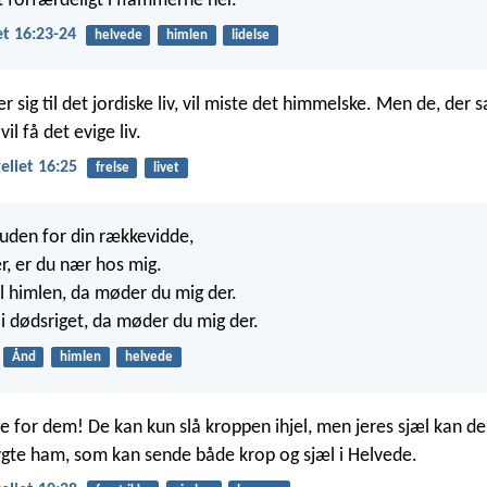
t forfærdeligt i flammerne her.’
t 16:23-24
helvede
himlen
lidelse
r sig til det jordiske liv, vil miste det himmelske. Men de, der sæ
vil få det evige liv.
liet 16:25
frelse
livet
 uden for din rækkevidde,
r, er du nær hos mig.
il himlen, da møder du mig der.
 i dødsriget, da møder du mig der.
Ånd
himlen
helvede
e for dem! De kan kun slå kroppen ihjel, men jeres sjæl kan de
ygte ham, som kan sende både krop og sjæl i Helvede.