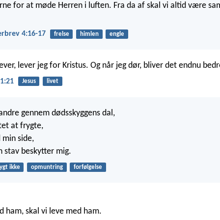
rne for at møde Herren i luften. Fra da af skal vi altid være
erbrev 4:16-17
frelse
himlen
engle
ever, lever jeg for Kristus. Og når jeg dør, bliver det endnu bedr
 1:21
Jesus
livet
vandre gennem dødsskyggens dal,
tet at frygte,
 min side,
n stav beskytter mig.
ygt ikke
opmuntring
forfølgelse
d ham, skal vi leve med ham.