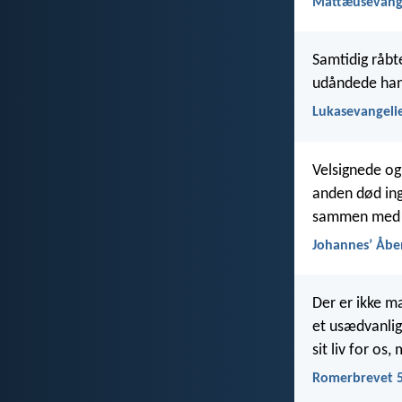
Mattæusevange
Samtidig råbt
udåndede han
Lukasevangelie
Velsignede og
anden død ing
sammen med h
Johannesʼ Åbe
Der er ikke m
et usædvanlig
sit liv for os
Romerbrevet 5