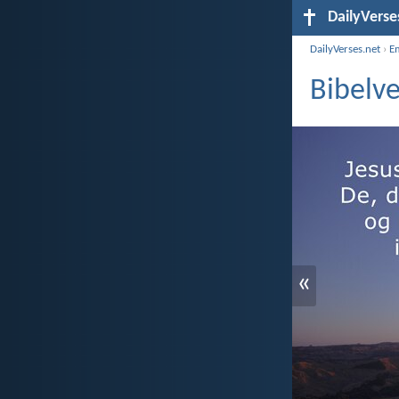
DailyVerse
DailyVerses.net
›
E
Bibelv
«