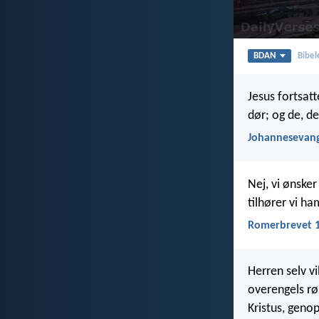
BDAN
Bibel
Jesus fortsatt
dør; og de, de
Johannesevang
Nej, vi ønsker
tilhører vi ha
Romerbrevet 1
Herren selv v
overengels røs
Kristus, genop