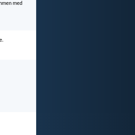
 sammen med
e.