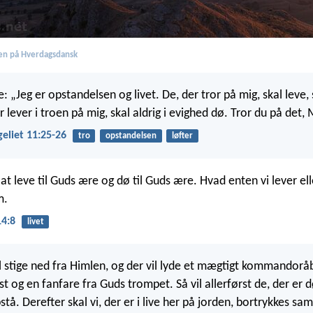
en på Hverdagsdansk
e: „Jeg er opstandelsen og livet. De, der tror på mig, skal leve,
r lever i troen på mig, skal aldrig i evighed dø. Tror du på det,
eliet 11:25-26
tro
opstandelsen
løfter
 at leve til Guds ære og dø til Guds ære. Hvad enten vi lever ell
m.
4:8
livet
il stige ned fra Himlen, og der vil lyde et mægtigt kommandorå
t og en fanfare fra Guds trompet. Så vil allerførst de, der er 
stå. Derefter skal vi, der er i live her på jorden, bortrykkes 