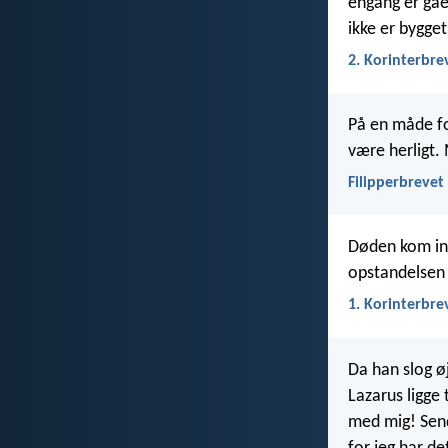
engang er gået
ikke er bygg
2. Korinterbre
På en måde fo
være herligt. 
Filipperbrevet
Døden kom ind
opstandelsen 
1. Korinterbre
Da han slog øj
Lazarus ligge
med mig! Send