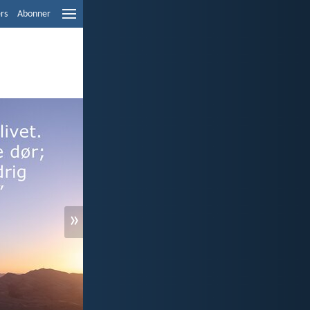
ers
Abonner
»