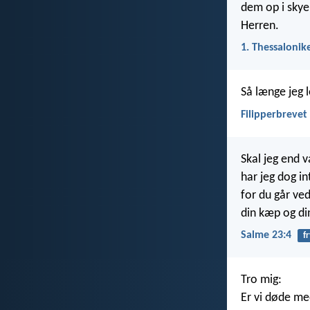
dem op i skye
Herren.
1. Thessalonik
Så længe jeg l
Filipperbrevet
Skal jeg end 
har jeg dog in
for du går ved
din kæp og di
Salme 23:4
fr
Tro mig:
Er vi døde me