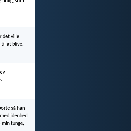
g bolig, som
det ville
il at blive.
lev
s.
borte så han
v medlidenhed
e min tunge,