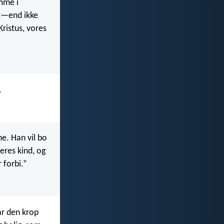
omme i
et—end ikke
ristus, vores
.
e. Han vil bo
eres kind, og
 forbi.”
år den krop