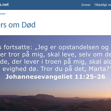
s.net
Emner
Tilfældigt v
mner
ers om Død