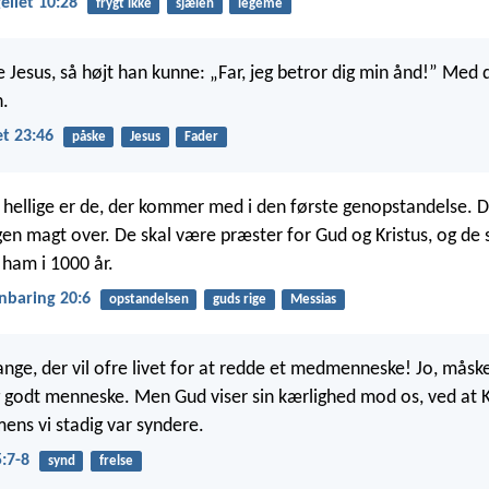
liet 10:28
frygt ikke
sjælen
legeme
e Jesus, så højt han kunne: „Far, jeg betror dig min ånd!” Med 
.
t 23:46
påske
Jesus
Fader
 hellige er de, der kommer med i den første genopstandelse. 
en magt over. De skal være præster for Gud og Kristus, og de 
am i 1000 år.
nbaring 20:6
opstandelsen
guds rige
Messias
ange, der vil ofre livet for at redde et medmenneske! Jo, måske
 godt menneske. Men Gud viser sin kærlighed mod os, ved at K
, mens vi stadig var syndere.
:7-8
synd
frelse