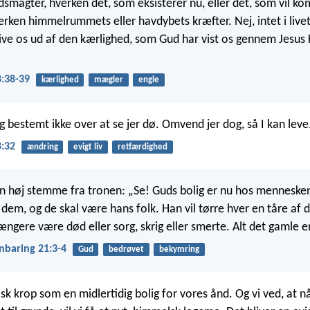
dsmagter, hverken det, som eksisterer nu, eller det, som vil k
erken himmelrummets eller havdybets kræfter. Nej, intet i liv
e os ud af den kærlighed, som Gud har vist os gennem Jesus K
:38-39
kærlighed
mægler
engle
g bestemt ikke over at se jer dø. Omvend jer dog, så I kan leve
8:32
ændring
evigt liv
retfærdighed
en høj stemme fra tronen: „Se! Guds bolig er nu hos mennesken
m, og de skal være hans folk. Han vil tørre hver en tåre af d
længere være død eller sorg, skrig eller smerte. Alt det gamle er
nbaring 21:3-4
Gud
bedrøvet
bekymring
isk krop som en midlertidig bolig for vores ånd. Og vi ved, at n