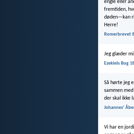
engle eller ån
fremtiden, hv
døden—kan riv
Herre!
Romerbrevet 8
Jeg glæder mi
Ezekiels Bog 1
Så hørte jeg 
sammen med de
der skal ikke 
Johannesʼ Åbe
Vi har en jord