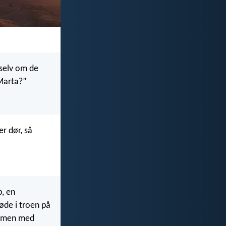
 selv om de
 Marta?”
er dør, så
b, en
døde i troen på
sammen med