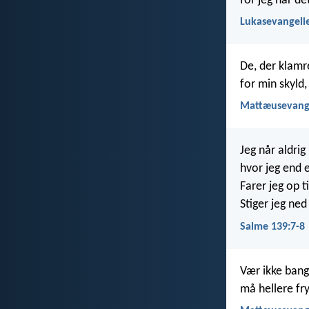
for jeg har de
Lukasevangelie
De, der klamre
for min skyld, 
Mattæusevange
Jeg når aldrig
hvor jeg end e
Farer jeg op t
Stiger jeg ned
Salme 139:7-8
Vær ikke bang
må hellere fr