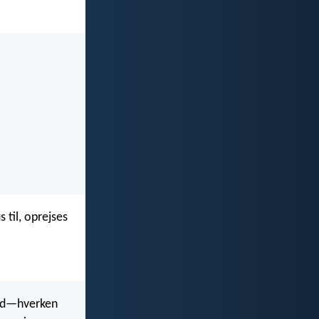
 til, oprejses
ghed—hverken