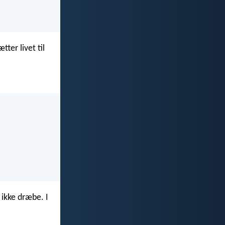
tter livet til
 ikke dræbe. I