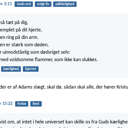
v 2:11
Guds ord
evigt liv
pålidelighed
så tæt på dig,
emplet på dit hjerte,
en ring på din arm.
den er stærk som døden,
r uimodståelig som dødsriget selv:
med voldsomme flammer, som ikke kan slukkes.
kærlighed
hjertet
der er af Adams slægt, skal dø, sådan skal alle, der hører Kristus
v 15:22
frelse
livet
vist om, at intet i hele universet kan skille os fra Guds kærli