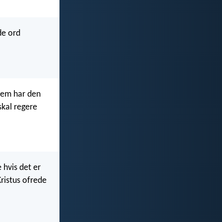
de ord
Dem har den
skal regere
 hvis det er
ristus ofrede