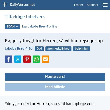
DailyVerses.net
Emner
Abonner
Tilfældige bibelvers
Læs
Jakobs Brev 4
online
BDAN
Bøj jer ydmygt for Herren, så vil han rejse jer op.
Jakobs Brev 4:10
Gud
menneskelighed
belønning
Næste vers!
Med billede
Ydmyger eder for Herren, saa skal han ophøje eder.