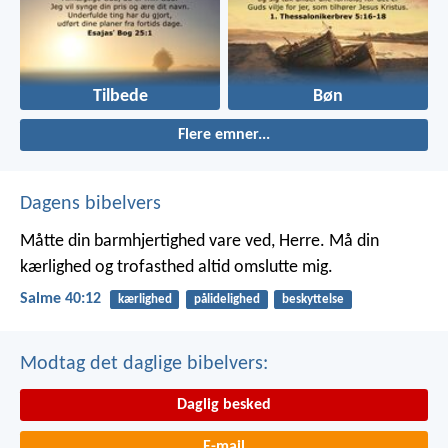
Tilbede
Bøn
Flere emner...
Dagens bibelvers
Måtte din barmhjertighed vare ved, Herre.
Må din
kærlighed og trofasthed altid omslutte mig.
Salme 40:12
kærlighed
pålidelighed
beskyttelse
Modtag det daglige bibelvers:
Daglig besked
E-mail