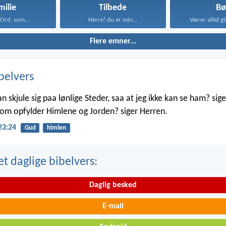
milie
Tilbede
Bø
 Ord, som...
Herre! du er min...
Værer altid gl
Flere emner...
belvers
skjule sig paa lønlige Steder, saa at jeg ikke kan se ham? sige
 som opfylder Himlene og Jorden? siger Herren.
23:24
Gud
himlen
t daglige bibelvers:
Daglig besked
E-mail