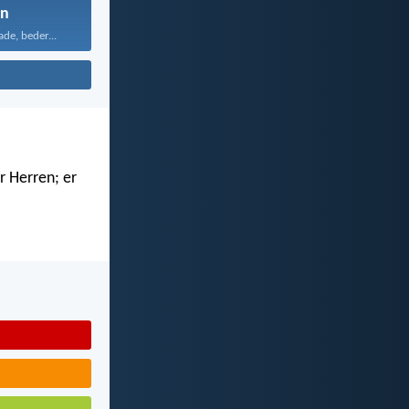
n
ade, beder...
r Herren; er