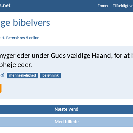
s.net
Emner
Tilfældigt v
ige bibelvers
s
1. Petersbrev 5
online
myger eder under Guds vældige Haand, for at h
phøje eder.
5:6
menneskelighed
belønning
Næste vers!
Med billede