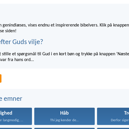
 genindlæses, vises endnu et inspirerende bibelvers. Klik på knappen
se siden!
fter Guds vilje?
 stille et spørgsmål til Gud i en kort bøn og trykke på knappen 'Næste
var fra hans ord...
e emner
lighed
Håb
Tr
Kærligheden er langmodig, er...
Thi jeg kender de...
Derfor siger 