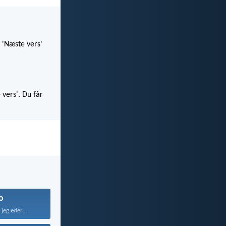
 'Næste vers'
 vers'. Du får
o
jeg eder...