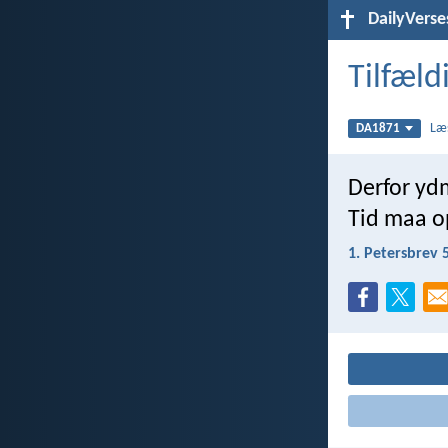
DailyVerse
Tilfæld
Læ
DA1871
Derfor yd
Tid maa o
1. Petersbrev 