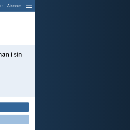
ers
Abonner
an i sin