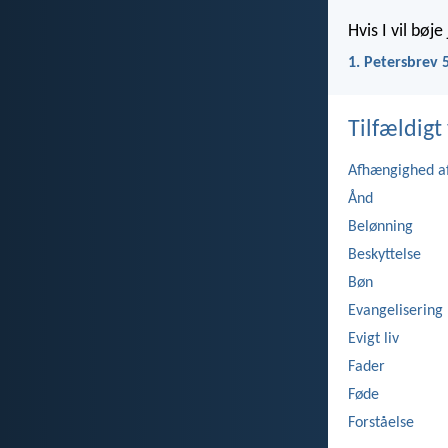
Hvis I vil bøj
1. Petersbrev 
Tilfældigt 
Afhængighed a
Ånd
Belønning
Beskyttelse
Bøn
Evangelisering
Evigt liv
Fader
Føde
Forståelse