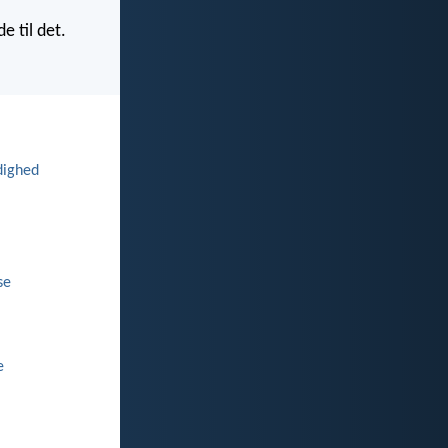
e til det.
dighed
se
e