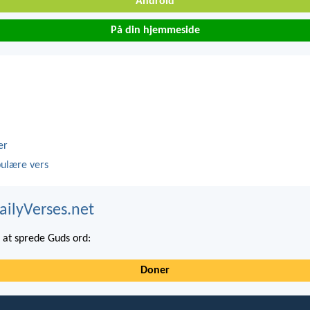
Android
På din hjemmeside
er
ulære vers
ailyVerses.net
at sprede Guds ord:
Doner