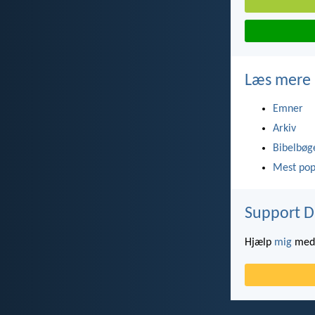
Læs mere
Emner
Arkiv
Bibelbøg
Mest pop
Support D
Hjælp
mig
med 