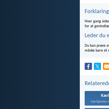
Forklaring
Hver gang siden
for at genindlæ
Leder du e
Du kan prøve at
måske bare et s
Relatered
Kær