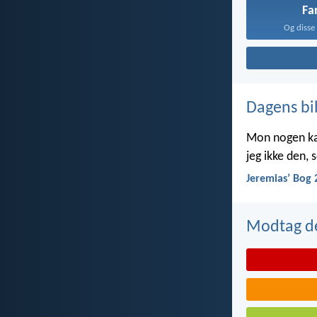
Fa
Og disse
Dagens bi
Mon nogen kan 
jeg ikke den,
Jeremiasʼ Bog 
Modtag de