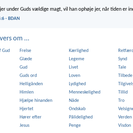
e jer under Guds vældige magt, vil han ophøje jer, når tiden er ind
5:6 - BDAN
vers om ...
f Gud
Frelse
Kærlighed
Retfær
Glæde
Legeme
Synd
Gud
Livet
Tale
Guds ord
Loven
Tilbede
Helligånden
Lydighed
Tilgivel
Himlen
Menneskelighed
Tillid
Hjælpe hinanden
Nåde
Tro
Hjertet
Ondskab
Velsign
Hører efter
Pålidelighed
Verden
Jesus
Penge
Visdon