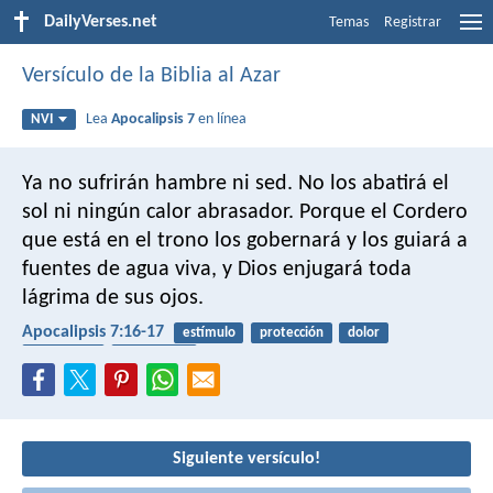
DailyVerses.net
Temas
Registrar
Versículo de la Biblia al Azar
Lea
Apocalipsis 7
en línea
NVI
Ya no sufrirán hambre ni sed.
No los abatirá el
sol ni ningún calor abrasador.
Porque el Cordero
que está en el trono los gobernará
y los guiará a
fuentes de agua viva,
y Dios enjugará toda
lágrima de sus ojos.
Apocalipsis 7:16-17
estímulo
protección
dolor
consolador
vida eterna
Siguiente versículo!