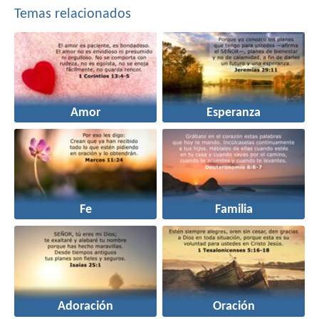
Temas relacionados
Amor
Esperanza
Fe
Familia
Adoración
Oración