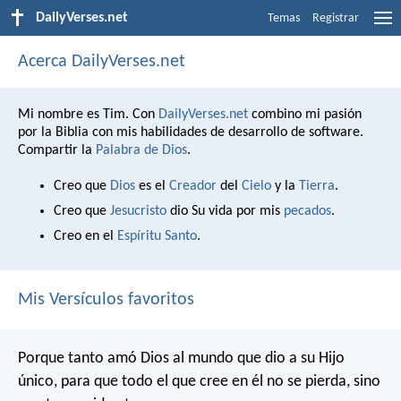
DailyVerses.net
Temas
Registrar
Acerca DailyVerses.net
Mi nombre es Tim. Con
DailyVerses.net
combino mi pasión
por la Biblia con mis habilidades de desarrollo de software.
Compartir la
Palabra de Dios
.
Creo que
Dios
es el
Creador
del
Cielo
y la
Tierra
.
Creo que
Jesucristo
dio Su vida por mis
pecados
.
Creo en el
Espíritu Santo
.
Mis Versículos favoritos
Porque tanto amó Dios al mundo que dio a su Hijo
único, para que todo el que cree en él no se pierda, sino