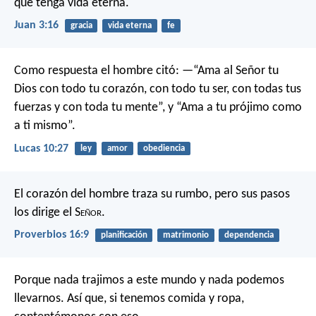
que tenga vida eterna.
Juan 3:16
gracia
vida eterna
fe
Como respuesta el hombre citó: —“Ama al Señor tu
Dios con todo tu corazón, con todo tu ser, con todas tus
fuerzas y con toda tu mente”, y “Ama a tu prójimo como
a ti mismo”.
Lucas 10:27
ley
amor
obediencia
El corazón del hombre traza su rumbo,
pero sus pasos
los dirige el S
eñor
.
Proverbios 16:9
planificación
matrimonio
dependencia
Porque nada trajimos a este mundo y nada podemos
llevarnos. Así que, si tenemos comida y ropa,