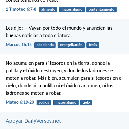
contentémonos con eso.
1 Timoteo 6:7-8
alimento
materialismo
contentamiento
Les dijo: —Vayan por todo el mundo y anuncien las
buenas noticias a toda criatura.
Marcos 16:15
obediencia
evangelización
Jesús
No acumulen para sí tesoros en la tierra, donde la
polilla y el óxido destruyen, y donde los ladrones se
meten a robar. Más bien, acumulen para sí tesoros en el
cielo, donde ni la polilla ni el óxido carcomen, ni los
ladrones se meten a robar.
Mateo 6:19-20
codicia
materialismo
cielo
Apoyar DailyVerses.net