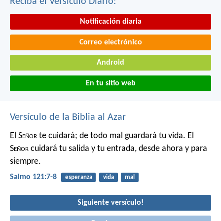
Reciba el Versículo Diario:
Notificación diaria
Correo electrónico
Android
En tu sitio web
Versículo de la Biblia al Azar
El S
eñor
te cuidará;
de todo mal guardará tu vida.
El
S
eñor
cuidará tu salida y tu entrada,
desde ahora y para
siempre.
Salmo 121:7-8
esperanza
vida
mal
Siguiente versículo!