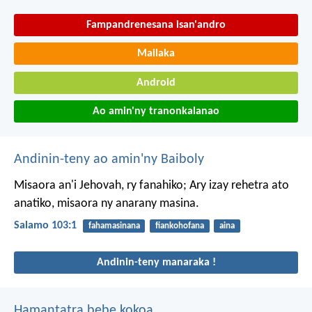
Fampandrenesana isan'andro
Mailaka
Android
Ao amin'ny tranonkalanao
Andinin-teny ao amin'ny Baiboly
Misaora an'i Jehovah, ry fanahiko;
Ary izay rehetra ato
anatiko, misaora ny anarany masina.
Salamo 103:1
fahamasinana
fiankohofana
aina
Andinin-teny manaraka !
Hamantatra bebe kokoa