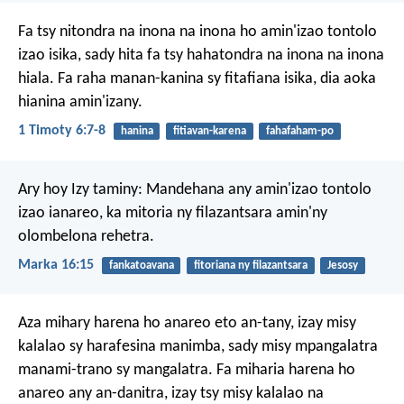
Fa tsy nitondra na inona na inona ho amin'izao tontolo
izao isika, sady hita fa tsy hahatondra na inona na inona
hiala. Fa raha manan-kanina sy fitafiana isika, dia aoka
hianina amin'izany.
1 Timoty 6:7-8
hanina
fitiavan-karena
fahafaham-po
Ary hoy Izy taminy: Mandehana any amin'izao tontolo
izao ianareo, ka mitoria ny filazantsara amin'ny
olombelona rehetra.
Marka 16:15
fankatoavana
fitoriana ny filazantsara
Jesosy
Aza mihary harena ho anareo eto an-tany, izay misy
kalalao sy harafesina manimba, sady misy mpangalatra
manami-trano sy mangalatra. Fa miharia harena ho
anareo any an-danitra, izay tsy misy kalalao na