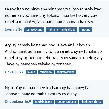
Fa toy izao no nitiavan’Andriamanitra izao tontolo izao:
nomeny ny Zanani-lahy Tokana, mba tsy ho very izay
rehetra mino Azy, fa hanana fiainana mandrakizay.
Jaona 3:16
fahasoavana
fiainana mandrakizay
finoana
Ary izy namaly ka nanao hoe: Tiava an'i Jehovah
Andriamanitrao amin'ny fonao rehetra sy ny fanahinao
rehetra sy ny herinao rehetra ary ny sainao rehetra; ary,
Tiava ny namanao tahaka ny tenanao.
Lioka 10:27
lalàna
fitiavana
fankatoavana
Ny fon'ny olona mihevitra tsara ny halehany;
Fa
Jehovah ihany no mahalavorary ny diany.
Ohabolana 16:9
fandrindrana
fanambadiana
fiankinan-doha