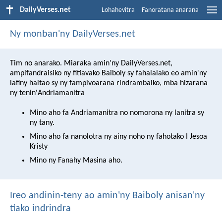
DailyVerses.net
Lohahevitra
Fanoratana anarana
Ny monban'ny DailyVerses.net
Tim no anarako. Miaraka amin'ny DailyVerses.net,
ampifandraisiko ny fitiavako Baiboly sy fahalalako eo amin'ny
lafiny haitao sy ny fampivoarana rindrambaiko, mba hizarana
ny tenin'Andriamanitra
Mino aho fa Andriamanitra no nomorona ny lanitra sy
ny tany.
Mino aho fa nanolotra ny ainy noho ny fahotako I Jesoa
Kristy
Mino ny Fanahy Masina aho.
Ireo andinin-teny ao amin'ny Baiboly anisan'ny
tiako indrindra