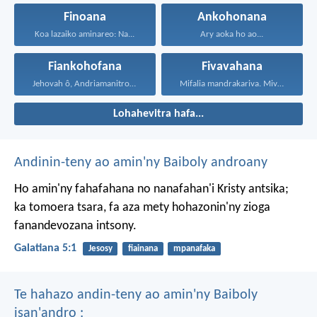
Finoana
Ankohonana
Koa lazaiko aminareo: Na...
Ary aoka ho ao...
Fiankohofana
Fivavahana
Jehovah ô, Andriamanitro Hianao...
Mifalia mandrakariva. Mivavaha, ka...
Lohahevitra hafa...
Andinin-teny ao amin'ny Baiboly androany
Ho amin'ny fahafahana no nanafahan'i Kristy antsika;
ka tomoera tsara, fa aza mety hohazonin'ny zioga
fanandevozana intsony.
Galatiana 5:1
Jesosy
fiainana
mpanafaka
Te hahazo andin-teny ao amin'ny Baiboly
isan'andro :