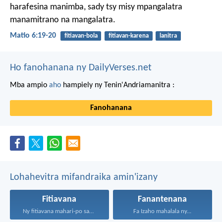
harafesina manimba, sady tsy misy mpangalatra
manamitrano na mangalatra.
Matio 6:19-20
fitiavan-bola
fitiavan-karena
lanitra
Ho fanohanana ny DailyVerses.net
Mba ampio
aho
hampiely ny Tenin'Andriamanitra :
Fanohanana
Lohahevitra mifandraika amin'izany
Fitiavana
Fanantenana
Ny fitiavana mahari-po sady...
Fa Izaho mahalala ny...