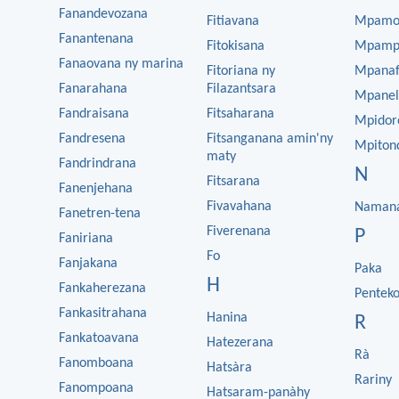
Fanandevozana
Fitiavana
Mpamo
Fanantenana
Fitokisana
Mpamp
Fanaovana ny marina
Fitoriana ny
Mpanaf
Fanarahana
Filazantsara
Mpanel
Fandraisana
Fitsaharana
Mpidor
Fandresena
Fitsanganana amin'ny
Mpiton
maty
Fandrindrana
N
Fitsarana
Fanenjehana
Fivavahana
Naman
Fanetren-tena
Fiverenana
P
Faniriana
Fo
Fanjakana
Paka
H
Fankaherezana
Penteko
Fankasitrahana
Hanina
R
Fankatoavana
Hatezerana
Rà
Fanomboana
Hatsàra
Rariny
Fanompoana
Hatsaram-panàhy