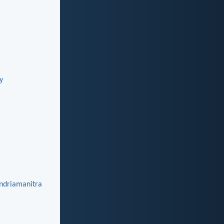
y
ndriamanitra