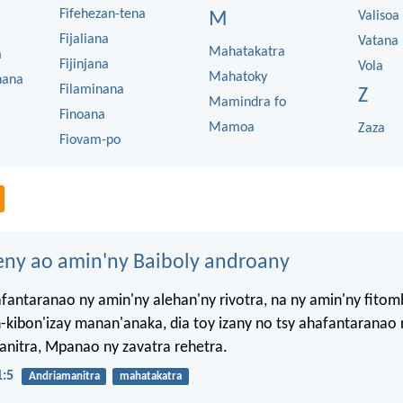
Fifehezan-tena
M
Valisoa
Fijaliana
Vatana
Mahatakatra
a
Fijinjana
Vola
Mahatoky
nana
Filaminana
Z
Mamindra fo
Finoana
Mamoa
Zaza
Fiovam-po
eny ao amin'ny Baiboly androany
afantaranao ny amin'ny alehan'ny rivotra, na ny amin'ny fito
-kibon'izay manan'anaka, dia toy izany no tsy ahafantaranao 
nitra, Mpanao ny zavatra rehetra.
1:5
Andriamanitra
mahatakatra