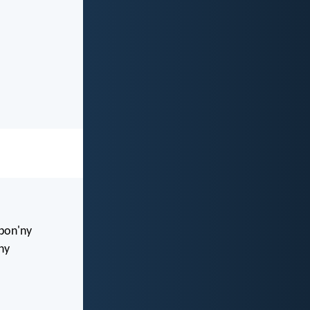
mbon'ny
ny