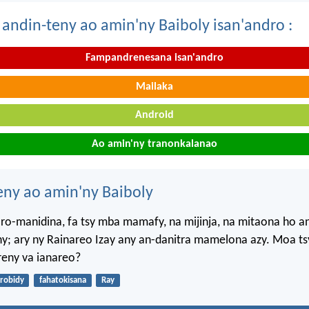
 andin-teny ao amin'ny Baiboly isan'andro :
Fampandrenesana isan'andro
Mailaka
Android
Ao amin'ny tranonkalanao
eny ao amin'ny Baiboly
oro-manidina, fa tsy mba mamafy, na mijinja, na mitaona ho a
ny; ary ny Rainareo Izay any an-danitra mamelona azy. Moa t
ireny va ianareo?
arobidy
fahatokisana
Ray