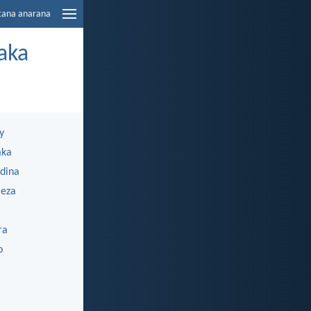
tana anarana
aka
y
aka
dina
eza
ra
o