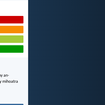
ny an-
sy mihoatra