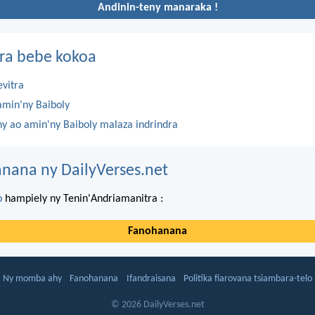
Andinin-teny manaraka !
ra bebe kokoa
evitra
amin'ny Baiboly
ny ao amin'ny Baiboly malaza indrindra
nana ny DailyVerses.net
o
hampiely ny Tenin'Andriamanitra :
Fanohanana
Ny momba ahy
Fanohanana
Ifandraisana
Politika fiarovana tsiambara-telo
© 2026 DailyVerses.net