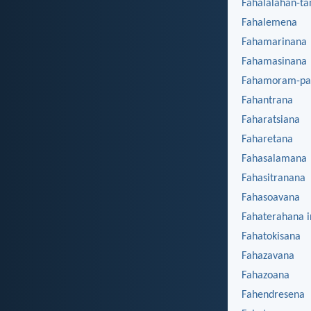
Fahalalahan-t
Fahalemena
Fahamarinana
Fahamasinana
Fahamoram-pa
Fahantrana
Faharatsiana
Faharetana
Fahasalamana
Fahasitranana
Fahasoavana
Fahaterahana i
Fahatokisana
Fahazavana
Fahazoana
Fahendresena