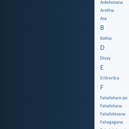
Ankohonana
Aretina
Asa
B
Batisa
D
Divay
E
Eritreritra
F
Fahafaham-po
Fahafahana
Fahafatesana
Fahagagana