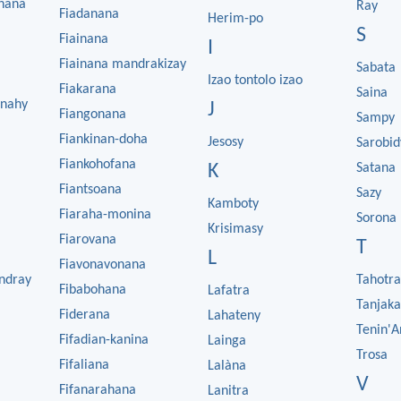
anana
Ray
Fiadanana
Herim-po
S
Fiainana
I
Fiainana mandrakizay
Sabata
Izao tontolo izao
Fiakarana
Saina
nahy
J
Fiangonana
Sampy
Fiankinan-doha
Jesosy
Sarobid
Fiankohofana
K
Satana
Fiantsoana
Sazy
Kamboty
Fiaraha-monina
Sorona
Krisimasy
Fiarovana
T
L
Fiavonavonana
ndray
Tahotra
Fibabohana
Lafatra
Tanjaka
Fiderana
Lahateny
Tenin'A
Fifadian-kanina
Lainga
Trosa
Fifaliana
Lalàna
V
Fifanarahana
Lanitra