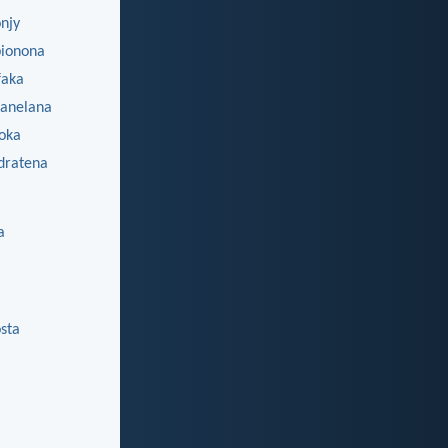
njy
ionona
aka
anelana
oka
dratena
a
sta