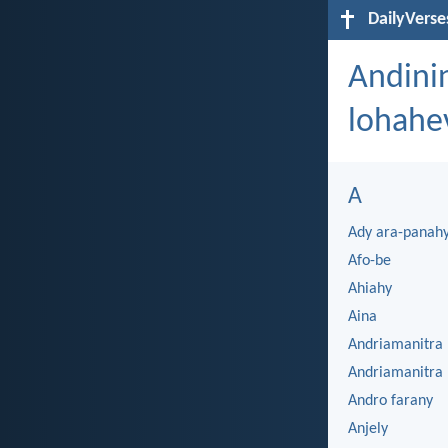
DailyVerse
Andini
lohahev
A
Ady ara-panah
Afo-be
Ahiahy
Aina
Andriamanitra
Andriamanitra 
Andro farany
Anjely