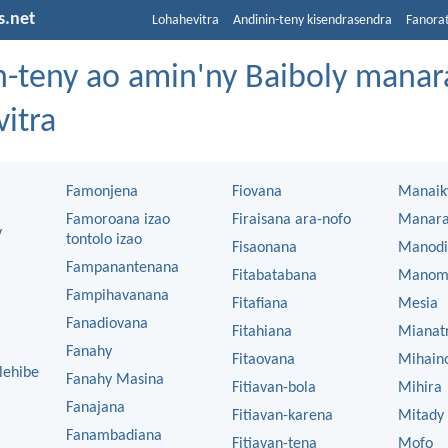
s.net
Lohahevitra
Andinin-teny kisendrasendra
Fanora
n-teny ao amin'ny Baiboly manar
itra
Famonjena
Fiovana
Manaik
Famoroana izao
Firaisana ara-nofo
Manar
y
tontolo izao
Fisaonana
Manodi
Fampanantenana
Fitabatabana
Manom
Fampihavanana
Fitafiana
Mesia
Fanadiovana
Fitahiana
Mianat
Fanahy
Fitaovana
Mihain
lehibe
Fanahy Masina
Fitiavan-bola
Mihira
Fanajana
Fitiavan-karena
Mitady
Fanambadiana
Fitiavan-tena
Mofo