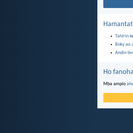
Hamantat
Tahirin-k
Boky ao 
Andin-te
Ho fanoha
Mba ampio
ah