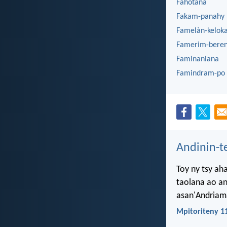
Fahotana
Fakam-panahy
Famelàn-kelok
Famerim-bere
Faminaniana
Famindram-po
Andinin-t
Toy ny tsy ah
taolana ao an
asan'Andriama
Mpitoriteny 1