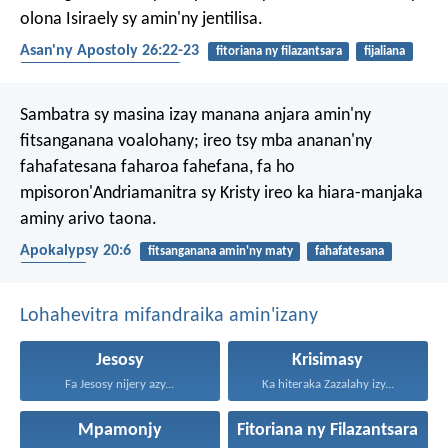
olona Isiraely sy amin'ny jentilisa.
Asan'ny Apostoly 26:22-23
fitoriana ny filazantsara
fijaliana
fitsanganana amin'ny maty
Sambatra sy masina izay manana anjara amin'ny
fitsanganana voalohany; ireo tsy mba ananan'ny
fahafatesana faharoa fahefana, fa ho
mpisoron'Andriamanitra sy Kristy ireo ka hiara-manjaka
aminy arivo taona.
Apokalypsy 20:6
fitsanganana amin'ny maty
fahafatesana
fanjakana
Lohahevitra mifandraika amin'izany
Jesosy
Krisimasy
Fa Jesosy nijery azy...
Ka hiteraka Zazalahy izy...
Mpamonjy
Fitoriana ny Filazantsara