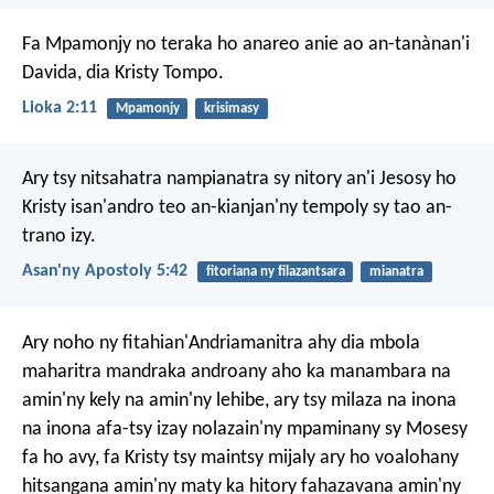
Fa Mpamonjy no teraka ho anareo anie ao an-tanànan'i
Davida, dia Kristy Tompo.
Lioka 2:11
Mpamonjy
krisimasy
Ary tsy nitsahatra nampianatra sy nitory an'i Jesosy ho
Kristy isan'andro teo an-kianjan'ny tempoly sy tao an-
trano izy.
Asan'ny Apostoly 5:42
fitoriana ny filazantsara
mianatra
Ary noho ny fitahian'Andriamanitra ahy dia mbola
maharitra mandraka androany aho ka manambara na
amin'ny kely na amin'ny lehibe, ary tsy milaza na inona
na inona afa-tsy izay nolazain'ny mpaminany sy Mosesy
fa ho avy, fa Kristy tsy maintsy mijaly ary ho voalohany
hitsangana amin'ny maty ka hitory fahazavana amin'ny