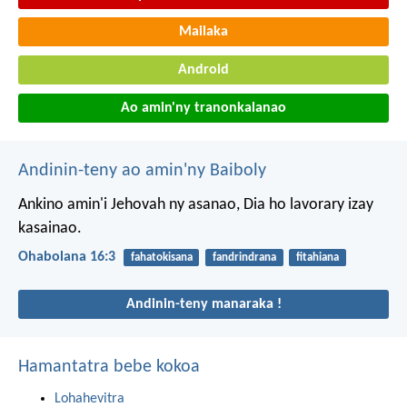
Mailaka
Android
Ao amin'ny tranonkalanao
Andinin-teny ao amin'ny Baiboly
Ankino amin'i Jehovah ny asanao,
Dia ho lavorary izay
kasainao.
Ohabolana 16:3
fahatokisana
fandrindrana
fitahiana
Andinin-teny manaraka !
Hamantatra bebe kokoa
Lohahevitra