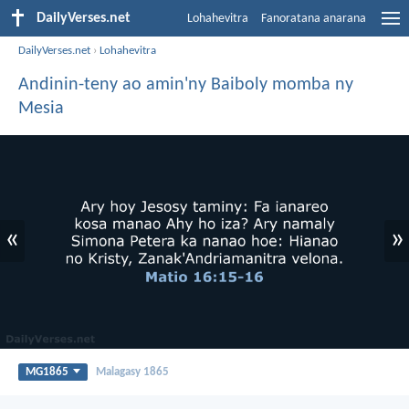
DailyVerses.net
Lohahevitra
Fanoratana anarana
DailyVerses.net
›
Lohahevitra
Andinin-teny ao amin'ny Baiboly momba ny
Mesia
«
»
MG1865
Malagasy 1865