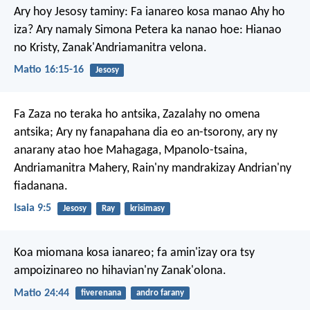
Ary hoy Jesosy taminy: Fa ianareo kosa manao Ahy ho
iza? Ary namaly Simona Petera ka nanao hoe: Hianao
no Kristy, Zanak'Andriamanitra velona.
Matio 16:15-16
Jesosy
Fa Zaza no teraka ho antsika,
Zazalahy no omena
antsika;
Ary ny fanapahana dia eo an-tsorony,
ary ny
anarany atao hoe
Mahagaga, Mpanolo-tsaina,
Andriamanitra Mahery,
Rain'ny mandrakizay Andrian'ny
fiadanana.
Isaia 9:5
Jesosy
Ray
krisimasy
Koa miomana kosa ianareo; fa amin'izay ora tsy
ampoizinareo no hihavian'ny Zanak'olona.
Matio 24:44
fiverenana
andro farany