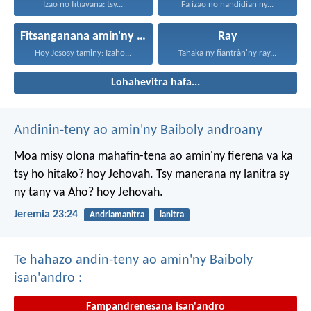
Izao no fitiavana: tsy...
Fa izao no nandidian'ny...
Fitsanganana amin'ny maty
Ray
Hoy Jesosy taminy: Izaho...
Tahaka ny fiantràn'ny ray...
Lohahevitra hafa...
Andinin-teny ao amin'ny Baiboly androany
Moa misy olona mahafin-tena ao amin'ny fierena va ka
tsy ho hitako? hoy Jehovah. Tsy manerana ny lanitra sy
ny tany va Aho? hoy Jehovah.
Jeremia 23:24
Andriamanitra
lanitra
Te hahazo andin-teny ao amin'ny Baiboly
isan'andro :
Fampandrenesana isan'andro