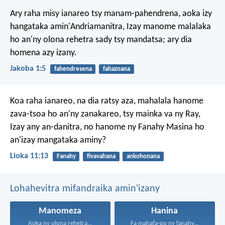
Ary raha misy ianareo tsy manam-pahendrena, aoka izy
hangataka amin'Andriamanitra, Izay manome malalaka
ho an'ny olona rehetra sady tsy mandatsa; ary dia
homena azy izany.
Jakoba 1:5
fahendresena
fahazoana
Koa raha ianareo, na dia ratsy aza, mahalala hanome
zava-tsoa ho an'ny zanakareo, tsy mainka va ny Ray,
Izay any an-danitra, no hanome ny Fanahy Masina ho
an'izay mangataka aminy?
Lioka 11:13
Fanahy
fivavahana
ankohonana
Lohahevitra mifandraika amin'izany
Manomeza
Hanina
Aoka ny olona rehetra...
Fa mahafa-po ny fanahy...