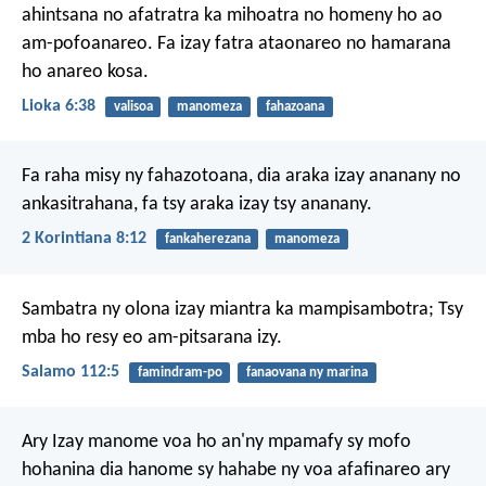
ahintsana no afatratra ka mihoatra no homeny ho ao
am-pofoanareo. Fa izay fatra ataonareo no hamarana
ho anareo kosa.
Lioka 6:38
valisoa
manomeza
fahazoana
Fa raha misy ny fahazotoana, dia araka izay ananany no
ankasitrahana, fa tsy araka izay tsy ananany.
2 Korintiana 8:12
fankaherezana
manomeza
Sambatra ny olona izay miantra ka mampisambotra;
Tsy
mba ho resy eo am-pitsarana izy.
Salamo 112:5
famindram-po
fanaovana ny marina
Ary Izay manome voa ho an'ny mpamafy sy mofo
hohanina dia hanome sy hahabe ny voa afafinareo ary