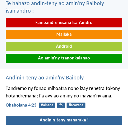
Te hahazo andin-teny ao amin'ny Baiboly
isan'andro :
Fampandrenesana isan'andro
Mailaka
Android
Ao amin'ny tranonkalanao
Andinin-teny ao amin'ny Baiboly
Tandremo ny fonao mihoatra noho izay rehetra tokony
hotandremana;
Fa avy ao aminy no ihavian'ny aina.
Ohabolana 4:23
fiainana
fo
fiarovana
Andinin-teny manaraka !