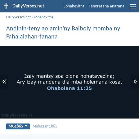
DailyVerses.net
Lohahevitra
Fanoratana anarana
DailyVerses.net
›
Lohahevitra
Andinin-teny ao amin'ny Baiboly momba ny
Fahalalahan-tanana
«
»
MG1865
Malagasy 1865