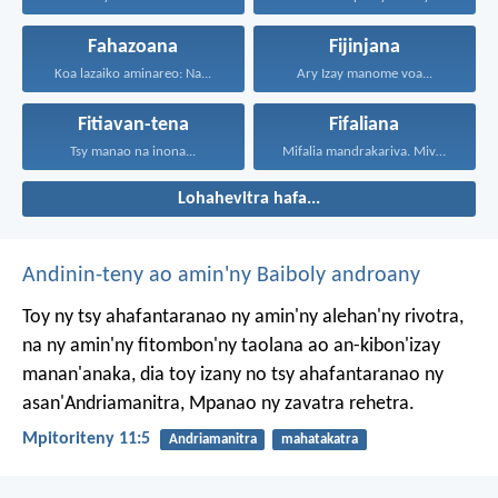
Fahazoana
Fijinjana
Koa lazaiko aminareo: Na...
Ary Izay manome voa...
Fitiavan-tena
Fifaliana
Tsy manao na inona...
Mifalia mandrakariva. Mivavaha, ka...
Lohahevitra hafa...
Andinin-teny ao amin'ny Baiboly androany
Toy ny tsy ahafantaranao ny amin'ny alehan'ny rivotra,
na ny amin'ny fitombon'ny taolana ao an-kibon'izay
manan'anaka, dia toy izany no tsy ahafantaranao ny
asan'Andriamanitra, Mpanao ny zavatra rehetra.
Mpitoriteny 11:5
Andriamanitra
mahatakatra