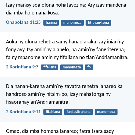
Izay manisy soa olona hohatavezina;
Ary izay mandena
dia mba holemana kosa.
Ohabolana 11:25
hanina
manomeza
fitiavan-tena
Aoka ny olona rehetra samy hanao araka izay inian'ny
fony avy, tsy amin'ny alahelo, na amin'ny faneriterena;
fa ny mpanome amin'ny fifaliana no tian'Andriamanitra.
2 Korintiana 9:7
fifaliana
manomeza
fo
Dia hanan-karena amin'ny zavatra rehetra ianareo ka
handroso amin'ny hitsim-po, izay mahatonga ny
fisaoranay an'Andriamanitra.
2 Korintiana 9:11
fitahiana
fankasitrahana
manomeza
Omeo, dia mba homena ianareo; fatra tsara sady