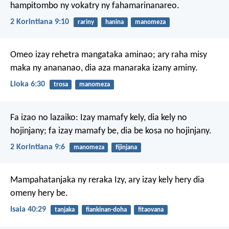
hampitombo ny vokatry ny fahamarinanareo.
2 Korintiana 9:10
rariny
hanina
manomeza
Omeo izay rehetra mangataka aminao; ary raha misy
maka ny anananao, dia aza manaraka izany aminy.
Lioka 6:30
trosa
manomeza
Fa izao no lazaiko: Izay mamafy kely, dia kely no
hojinjany; fa izay mamafy be, dia be kosa no hojinjany.
2 Korintiana 9:6
manomeza
fijinjana
Mampahatanjaka ny reraka Izy,
ary izay kely hery dia
omeny hery be.
Isaia 40:29
tanjaka
fiankinan-doha
fitaovana