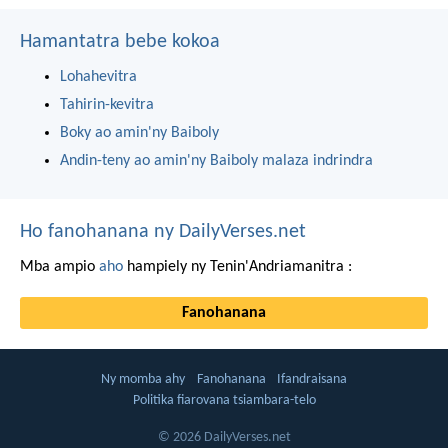
Hamantatra bebe kokoa
Lohahevitra
Tahirin-kevitra
Boky ao amin'ny Baiboly
Andin-teny ao amin'ny Baiboly malaza indrindra
Ho fanohanana ny DailyVerses.net
Mba ampio
aho
hampiely ny Tenin'Andriamanitra :
Fanohanana
Ny momba ahy
Fanohanana
Ifandraisana
Politika fiarovana tsiambara-telo
© 2026 DailyVerses.net