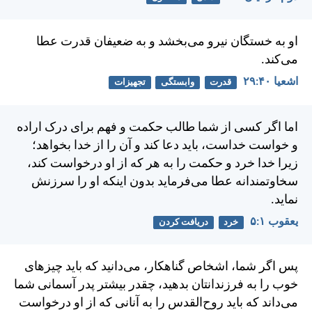
او به خستگان نيرو می‌بخشد و به ضعيفان قدرت عطا
می‌كند.
اشعيا ۴۰:‏۲۹
قدرت
وابستگی
تجهیزات
اما اگر كسی از شما طالب حكمت و فهم برای درک اراده
و خواست خداست، بايد دعا كند و آن را از خدا بخواهد؛
زيرا خدا خرد و حكمت را به هر كه از او درخواست كند،
سخاوتمندانه عطا می‌فرمايد بدون اينكه او را سرزنش
نمايد.
يعقوب ۱:‏۵
خرد
دريافت كردن
پس اگر شما، اشخاص گناهكار، می‌دانيد كه بايد چيزهای
خوب را به فرزندانتان بدهيد، چقدر بيشتر پدر آسمانی شما
می‌داند كه بايد روح‌القدس را به آنانی كه از او درخواست