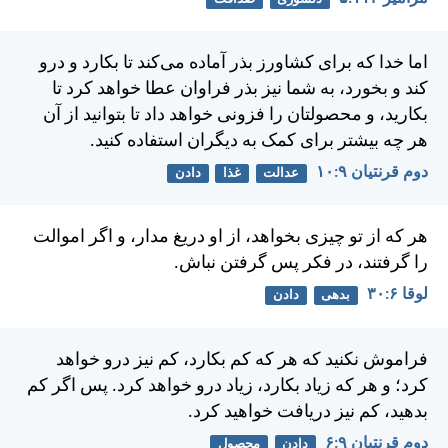
اما خدا كه برای كشاورز بذر آماده می‌كند تا بكارد و درو
كند و بخورد، به شما نيز بذر فراوان عطا خواهد كرد تا
بكاريد، و محصولتان را فزونی خواهد داد تا بتوانيد از آن
هر چه بيشتر برای كمک به ديگران استفاده كنيد.
دوم قرنتیان ۹:‏۱۰
عدالت
غذا
دادن
هر كه از تو چيزی بخواهد، از او دريغ مدار، و اگر اموالت
را گرفتند، در فكر پس گرفتن نباش.
لوقا ۶:‏۳۰
بدهی
دادن
فراموش نكنيد كه هر كه كم بكارد، كم نيز درو خواهد
كرد؛ و هر كه زياد بكارد، زياد درو خواهد كرد. پس اگر كم
بدهيد، كم نيز دريافت خواهيد كرد.
دوم قرنتیان ۹:‏۶
دادن
محصول