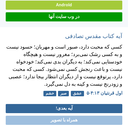
Android
در وب سایت آنها
آیه کتاب مقدس تصادفی
كسی كه محبت دارد، صبور است و مهربان؛ حسود نيست
و به كسی رشک نمی‌برد؛ مغرور نيست و هيچگاه
خودستايی نمی‌كند؛ به ديگران بدی نمی‌كند؛ خودخواه
نيست و باعث رنجش كسی نمی‌شود. كسی كه محبت
دارد، پرتوقع نيست و از ديگران انتظار بيجا ندارد؛ عصبی
و زودرنج نيست و كينه به دل نمی‌گيرد.
اول قرنتیان ۱۳:‏۴-‏۵
عشق
صبر
خشم
آیه بعدی!
همراه با تصویر