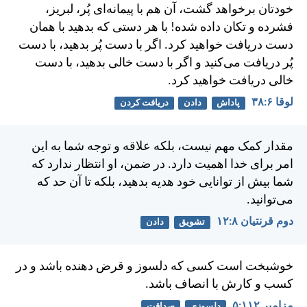
خودتان برخواهد گشت، آن هم با پيمانه‌ای پُر، لبريز،
فشرده و تكان داده شده! با هر دستی كه بدهيد با همان
دست دريافت خواهيد كرد. اگر با دست پُر بدهيد، با دست
پُر دريافت می‌كنيد و اگر با دست خالی بدهيد، با دست
خالی دريافت خواهيد كرد.
لوقا ۶:‏۳۸
پاداش
دادن
دريافت كردن
مقدار كمک مهم نيست، بلكه علاقه و توجه شما به اين
امر برای خدا اهميت دارد. در ضمن، او انتظار ندارد كه
شما بيش از توانايی خود هديه بدهيد، بلكه تا آن حد كه
می‌توانيد.
دوم قرنتیان ۸:‏۱۲
تشویق
دادن
خوشبخت است كسی كه دلسوز و قرض دهنده باشد و در
كسب و كارش با انصاف باشد.
مزامير ۱۱۲:‏۵
دلسوزی
صداقت