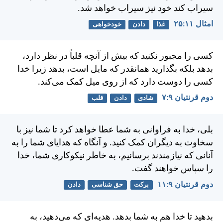
سيراب كند خود نيز سيراب خواهد شد.
امثال ۱۱:‏۲۵
غذا
دادن
خودخواهی
كسی را مجبور نكنيد كه بيش از آنچه قلباً در نظر دارد،
بدهد بلكه بگذاريد همانقدر كه مايل است، بدهد زيرا خدا
كسی را دوست دارد كه از روی ميل كمک می‌كند.
دوم قرنتیان ۹:‏۷
شادی
دادن
قلب
بلی، خدا به فراوانی به شما عطا خواهد كرد تا شما نيز با
سخاوت به ديگران كمک كنيد. و آنگاه كه هدايای شما را به
آنانی كه نيازمندند برسانيم، به خاطر نيكوكاری شما، خدا
را سپاس خواهند گفت.
دوم قرنتیان ۹:‏۱۱
برکت
حق شناسی
دادن
بدهيد تا خدا هم به شما بدهد. هديه‌ای كه می‌دهيد، به