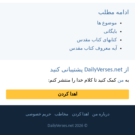
ادامه مطلب
موضوع ها
بایگانی
کتابهای کتاب مقدس
آیه معروف کتاب مقدس
از DailyVerses.net پشتیبانی کنید
به
من
کمک کنید تا کلام خدا را منتشر کنم:
اهدا کردن
درباره من
اهدا کردن
مخاطب
حریم خصوصی
© 2026 DailyVerses.net