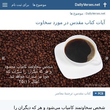
DailyVerses.net
موضوع ها
برای ثبت نام
DailyVerses.net
›
موضوع ها
آیات کتاب مقدس در مورد سخاوت
»
«
PCB
کتاب مقدس، ترجمۀ معاصر
شخص سخاوتمند كامياب می‌شود و هر كه ديگران را