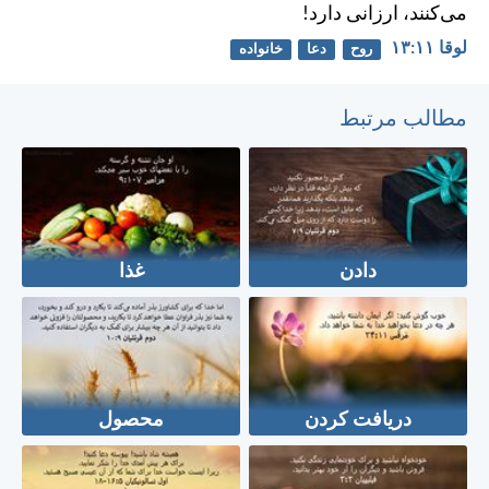
می‌كنند، ارزانی دارد!
لوقا ۱۱:‏۱۳
روح
دعا
خانواده
مطالب مرتبط
دادن
غذا
دريافت كردن
محصول