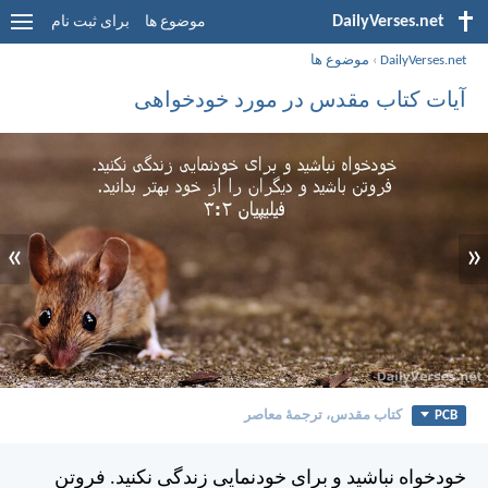
DailyVerses.net
موضوع ها
برای ثبت نام
DailyVerses.net
›
موضوع ها
آیات کتاب مقدس در مورد خودخواهی
»
«
PCB
کتاب مقدس، ترجمۀ معاصر
خودخواه نباشيد و برای خودنمايی زندگی نكنيد. فروتن