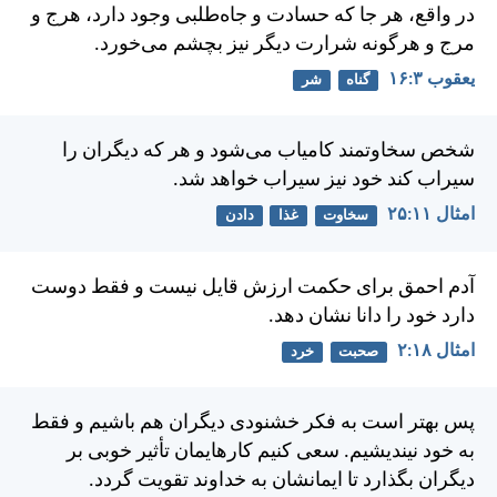
در واقع، هر جا كه حسادت و جاه‌طلبی وجود دارد، هرج و
مرج و هرگونه شرارت ديگر نيز بچشم می‌خورد.
يعقوب ۳:‏۱۶
گناه
شر
شخص سخاوتمند كامياب می‌شود و هر كه ديگران را
سيراب كند خود نيز سيراب خواهد شد.
امثال ۱۱:‏۲۵
سخاوت
غذا
دادن
آدم احمق برای حكمت ارزش قايل نيست و فقط دوست
دارد خود را دانا نشان دهد.
امثال ۱۸:‏۲
صحبت
خرد
پس بهتر است به فكر خشنودی ديگران هم باشيم و فقط
به خود نينديشيم. سعی كنيم كارهايمان تأثير خوبی بر
ديگران بگذارد تا ايمانشان به خداوند تقويت گردد.