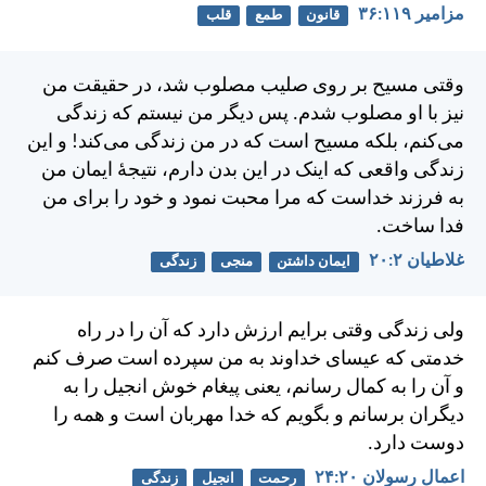
مزامير ۱۱۹:‏۳۶
قانون
طمع
قلب
وقتی مسيح بر روی صليب مصلوب شد، در حقيقت من
نيز با او مصلوب شدم. پس ديگر من نيستم كه زندگی
می‌كنم، بلكه مسيح است كه در من زندگی می‌كند! و اين
زندگی واقعی كه اينک در اين بدن دارم، نتيجهٔ ايمان من
به فرزند خداست كه مرا محبت نمود و خود را برای من
فدا ساخت.
غلاطيان ۲:‏۲۰
ایمان داشتن
منجی
زندگی
ولی زندگی وقتی برايم ارزش دارد كه آن را در راه
خدمتی كه عيسای خداوند به من سپرده است صرف كنم
و آن را به كمال رسانم، يعنی پيغام خوش انجيل را به
ديگران برسانم و بگويم كه خدا مهربان است و همه را
دوست دارد.
اعمال رسولان ۲۰:‏۲۴
رحمت
انجیل
زندگی