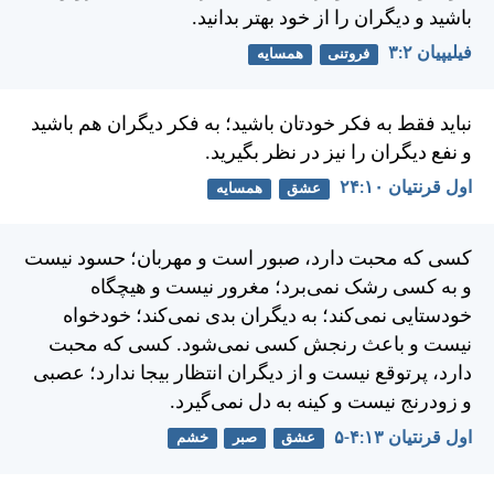
باشيد و ديگران را از خود بهتر بدانيد.
فيليپیان ۲:‏۳
فروتنی
همسایه
نبايد فقط به فكر خودتان باشيد؛ به فكر ديگران هم باشيد
و نفع ديگران را نيز در نظر بگيريد.
اول قرنتیان ۱۰:‏۲۴
عشق
همسایه
كسی كه محبت دارد، صبور است و مهربان؛ حسود نيست
و به كسی رشک نمی‌برد؛ مغرور نيست و هيچگاه
خودستايی نمی‌كند؛ به ديگران بدی نمی‌كند؛ خودخواه
نيست و باعث رنجش كسی نمی‌شود. كسی كه محبت
دارد، پرتوقع نيست و از ديگران انتظار بيجا ندارد؛ عصبی
و زودرنج نيست و كينه به دل نمی‌گيرد.
اول قرنتیان ۱۳:‏۴-‏۵
عشق
صبر
خشم