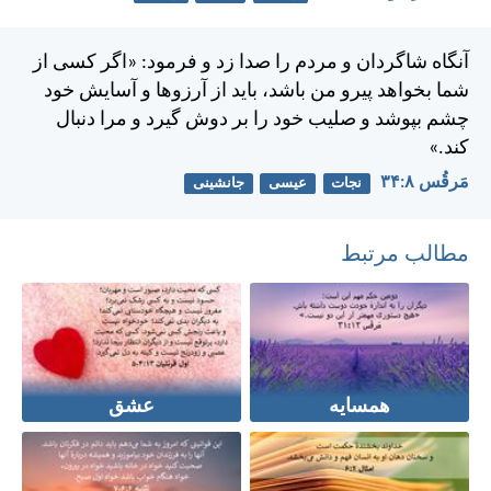
آنگاه شاگردان و مردم را صدا زد و فرمود: «اگر كسی از
شما بخواهد پيرو من باشد، بايد از آرزوها و آسايش خود
چشم بپوشد و صليب خود را بر دوش گيرد و مرا دنبال
كند.»
مَرقُس ۸:‏۳۴
نجات
عیسی
جانشینی
مطالب مرتبط
همسایه
عشق