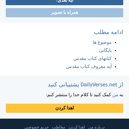
آیه بعدی!
همراه با تصویر
ادامه مطلب
موضوع ها
بایگانی
کتابهای کتاب مقدس
آیه معروف کتاب مقدس
از DailyVerses.net پشتیبانی کنید
به
من
کمک کنید تا کلام خدا را منتشر کنم:
اهدا کردن
درباره من
اهدا کردن
مخاطب
حریم خصوصی