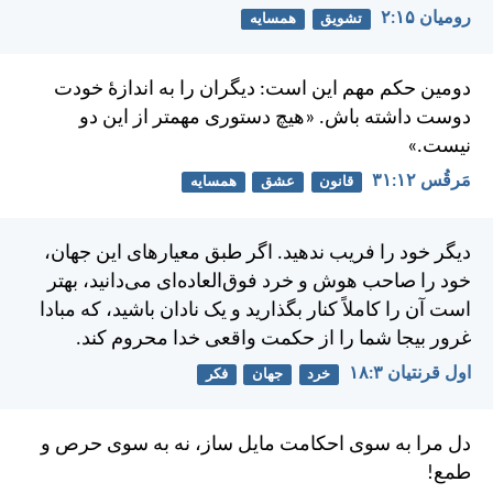
رومیان ۱۵:‏۲
تشویق
همسایه
دومين حكم مهم اين است: ديگران را به اندازهٔ خودت
دوست داشته باش.
«هيچ دستوری مهمتر از اين دو
نيست.»
مَرقُس ۱۲:‏۳۱
قانون
عشق
همسایه
ديگر خود را فريب ندهيد. اگر طبق معيارهای اين جهان،
خود را صاحب هوش و خرد فوق‌العاده‌ای می‌دانيد، بهتر
است آن را كاملاً كنار بگذاريد و يک نادان باشيد، كه مبادا
غرور بيجا شما را از حكمت واقعی خدا محروم كند.
اول قرنتیان ۳:‏۱۸
خرد
جهان
فکر
دل مرا به سوی احكامت مايل ساز، نه به سوی حرص و
طمع!