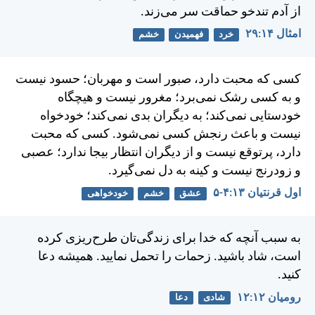
از آدم تندخو حماقت سر می‌زند.
امثال ۱۴:‏۲۹
خرد
فهمیدن
خشم
كسی كه محبت دارد، صبور است و مهربان؛ حسود نيست
و به كسی رشک نمی‌برد؛ مغرور نيست و هيچگاه
خودستايی نمی‌كند؛ به ديگران بدی نمی‌كند؛ خودخواه
نيست و باعث رنجش كسی نمی‌شود. كسی كه محبت
دارد، پرتوقع نيست و از ديگران انتظار بيجا ندارد؛ عصبی
و زودرنج نيست و كينه به دل نمی‌گيرد.
اول قرنتیان ۱۳:‏۴-‏۵
عشق
خشم
خودخواهی
به سبب آنچه كه خدا برای زندگی‌تان طرح‌ريزی كرده
است، شاد باشيد. زحمات را تحمل نماييد. هميشه دعا
كنيد.
رومیان ۱۲:‏۱۲
شادی
دعا