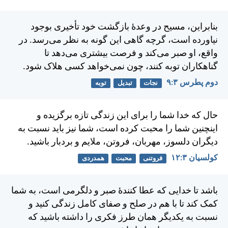
بنابراين، مسيح در وعدهٔ بازگشت خود تأخيری بوجود
نياورده است، گرچه گاهی اين گونه به نظر می‌رسد. در
واقع، او صبر می‌كند و فرصت بيشتری می‌دهد تا
گناهكاران توبه كنند، چون نمی‌خواهد كسی هلاک شود.
دوم پطرس ۳:‏۹
نجات
تبدیل
توبه
حال كه خدا شما را برای اين زندگی تازه برگزيده و
اينچنين شما را محبت كرده است، شما نيز بايد نسبت به
ديگران دلسوز، مهربان، فروتن، ملايم و بردبار باشيد.
کولسیان ۳:‏۱۲
فروتنی
محبت
همدردی
باشد تا خدايی كه عطا كنندهٔ صبر و دلگرمی است، به شما
كمک كند تا با هم در صلح و صفای كامل زندگی كنيد و
نسبت به يكديگر همان طرز فكری را داشته باشيد كه