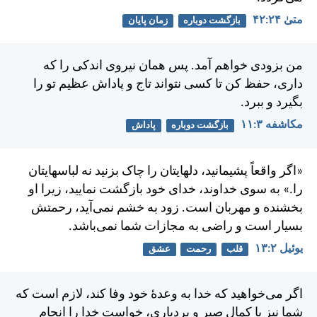
متی‌ٰ ۲۴:‏۴۲
بازگشت دوباره
زمان پایان
من بزودی خواهم آمد. پس همان نيروی اندكی را كه
داری، حفظ كن تا كسی نتواند تاج و پاداش عظيم تو را
بگيرد و ببرد.
مکاشفه ۳:‏۱۱
بازگشت دوباره
پاداش
«اگر واقعاً پشيمانيد، دلهايتان را چاک بزنيد نه لباسهايتان
را.»
به سوی خداوند، خدای خود بازگشت نماييد، زيرا او
بخشنده و مهربان است. زود به خشم نمی‌آيد، رحمتش
بسيار است و راضی به مجازات شما نمی‌باشد.
يوئيل ۲:‏۱۳
قلب
رحمت
عشق
اگر می‌خواهيد كه خدا به وعدهٔ خود وفا كند، لازم است كه
شما نيز با كمال صبر و بردباری، خواست خدا را انجام