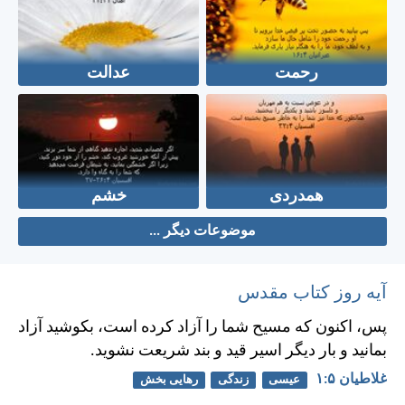
رحمت
عدالت
همدردی
خشم
موضوعات دیگر ...
آیه روز کتاب مقدس
پس، اكنون كه مسيح شما را آزاد كرده است، بكوشيد آزاد
بمانيد و بار ديگر اسير قيد و بند شريعت نشويد.
غلاطيان ۵:‏۱
عیسی
زندگی
رهایی بخش