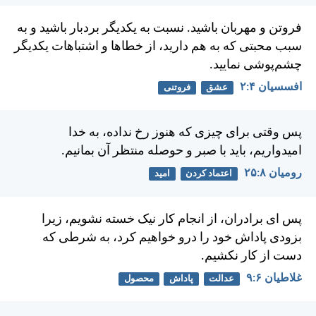
فروتن و مهربان باشيد. نسبت به يكديگر بردبار باشيد و به
سبب محبتی كه به هم داريد، از خطاها و اشتباهات يكديگر
چشم‌پوشی نماييد.
افسسیان ۴:‏۲
عشق
فروتنی
پس وقتی برای چيزی كه هنوز رخ نداده، به خدا
اميدواريم، بايد با صبر و حوصله منتظر آن بمانيم.
رومیان ۸:‏۲۵
اعتماد کردن
امید
پس ای برادران، از انجام كار نيک خسته نشويم، زيرا
بزودی پاداش خود را درو خواهيم كرد، به شرطی كه
دست از كار نكشيم.
غلاطيان ۶:‏۹
عدالت
پاداش
محصول