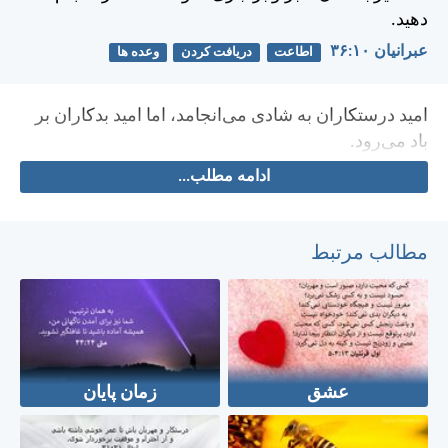
دهيد.
عبرانيان ۱۰:‏۳۶
اطاعت
دريافت كردن
وعده ها
اميد درستكاران به شادی می‌انجامد، اما اميد بدكاران بر
باد می‌رود.
ادامه مطلب...
مطالب مرتبط
عشق
زمان پایان