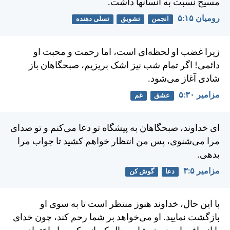
مسيح نسبت به انسانها داشت.
رومیان ۱۵:‏۵
انجمن
تشویق
تسلی دهنده
زيرا غضب او لحظه‌ای است، اما رحمت و محبت او
دائمی! اگر تمام شب نيز اشک بريزيم، صبحگاهان باز
شادی آغاز می‌شود.
مزامير ۳۰:‏۵
عشق
غم
ای خداوند، صبحگاهان به پيشگاه تو دعا می‌كنم و تو صدای
مرا می‌شنوی، پس من انتظار خواهم كشيد تا جواب مرا
بدهی.
مزامير ۵:‏۳
دعا
گوش کن
با اين حال، خداوند هنوز منتظر است تا به سوی او
بازگشت نماييد. او می‌خواهد بر شما رحم كند، چون خدای