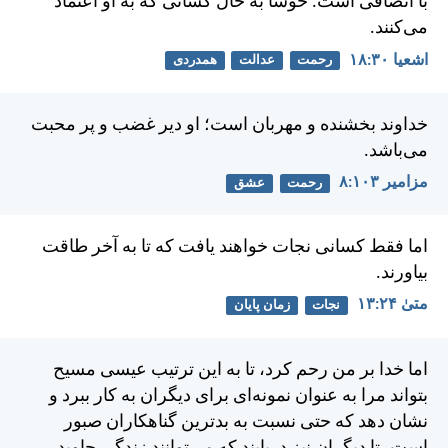
با انصافی است. خوشا به حال كسانی كه به او اعتماد
می‌كنند.
اشعيا ۳۰:‏۱۸
رحمت
عدالت
همدردی
خداوند بخشنده و مهربان است؛ او دير غضب و پر محبت
می‌باشد.
مزامير ۱۰۳:‏۸
رحمت
عشق
اما فقط كسانی نجات خواهند يافت كه تا به آخر طاقت
بياورند.
متی‌ٰ ۲۴:‏۱۳
نجات
زمان پایان
اما خدا بر من رحم كرد، تا به اين ترتيب عيسی مسيح
بتواند مرا به عنوان نمونه‌ای برای ديگران به کار ببرد و
نشان دهد كه حتی نسبت به بدترين گناهكاران صبور