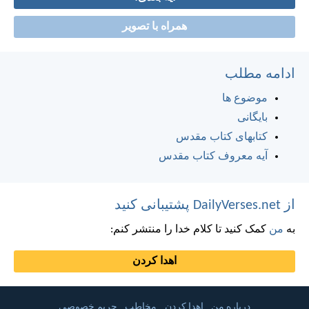
همراه با تصویر
ادامه مطلب
موضوع ها
بایگانی
کتابهای کتاب مقدس
آیه معروف کتاب مقدس
از DailyVerses.net پشتیبانی کنید
به
من
کمک کنید تا کلام خدا را منتشر کنم:
اهدا کردن
درباره من
اهدا کردن
مخاطب
حریم خصوصی