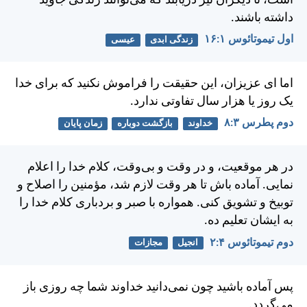
است، تا ديگران نيز دريابند كه می‌توانند زندگی جاويد
داشته باشند.
اول تيموتائوس ۱:‏۱۶
زندگی ابدی
عیسی
اما ای عزيزان، اين حقيقت را فراموش نكنيد كه برای خدا
يک روز يا هزار سال تفاوتی ندارد.
دوم پطرس ۳:‏۸
خداوند
بازگشت دوباره
زمان پایان
در هر موقعيت، و در وقت و بی‌وقت، كلام خدا را اعلام
نمايی. آماده باش تا هر وقت لازم شد، مؤمنين را اصلاح و
توبيخ و تشويق كنی. همواره با صبر و بردباری كلام خدا را
به ايشان تعليم ده.
دوم تيموتائوس ۴:‏۲
انجیل
مجازات
پس آماده باشيد چون نمی‌دانيد خداوند شما چه روزی باز
می‌گردد.