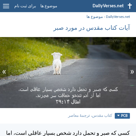
DailyVerses.net
موضوع ها
برای ثبت نام
DailyVerses.net
›
موضوع ها
آیات کتاب مقدس در مورد صبر
»
«
PCB
کتاب مقدس، ترجمۀ معاصر
كسی كه صبر و تحمل دارد شخص بسيار عاقلی است، اما