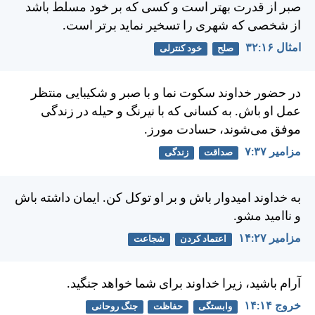
صبر از قدرت بهتر است و كسی كه بر خود مسلط باشد
از شخصی كه شهری را تسخير نمايد برتر است.
امثال ۱۶:‏۳۲
صلح
خود کنترلی
در حضور خداوند سكوت نما و با صبر و شكيبايی منتظر
عمل او باش. به كسانی كه با نيرنگ و حيله در زندگی
موفق می‌شوند، حسادت مورز.
مزامير ۳۷:‏۷
صداقت
زندگی
به خداوند اميدوار باش و بر او توكل كن. ايمان داشته باش
و نااميد مشو.
مزامير ۲۷:‏۱۴
اعتماد کردن
شجاعت
آرام باشيد، زيرا خداوند برای شما خواهد جنگيد.
خروج ۱۴:‏۱۴
وابستگی
حفاظت
جنگ روحانی