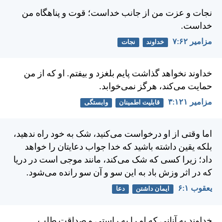
نجات و عزت من از جانب خداست؛ قوت و پناهگاه من
خداست.
مزامير ۶۲:‏۷
خداوند
نجات
خداوند نخواهد گذاشت پايم بلغزد و بيفتم. او كه از من
حمايت می‌كند، هرگز نمی‌خوابد.
مزامير ۱۲۱:‏۳
قابلیت اطمینان
وابستگی
اما وقتی از او درخواست می‌كنيد، شک به خود راه ندهيد،
بلكه يقين داشته باشيد كه خدا جواب دعايتان را خواهد
داد؛ زيرا كسی كه شک می‌كند، مانند موجی است در دريا
كه در اثر وزش باد به اين سو و آن سو رانده می‌شود.
يعقوب ۱:‏۶
ایمان داشتن
دعا
خداوند به آنانی كه او را به راستی و صداقت طلب