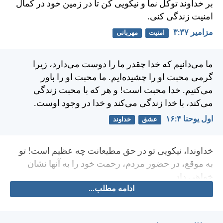
بر خداوند توكل نما و نيكويی كن تا در زمين خود در كمال
امنيت زندگی كنی.
مزامير ۳۷:‏۳
امنیت
مهربانی
ما می‌دانيم كه خدا چقدر ما را دوست می‌دارد، زيرا
گرمی محبت او را چشيده‌ايم. ما محبت او را باور
می‌كنيم. خدا محبت است! و هر كه با محبت زندگی
می‌كند، با خدا زندگی می‌كند و خدا در وجود اوست.
اول يوحنا ۴:‏۱۶
عشق
خداوند
خداوندا، نيكويی تو در حق مطيعانت چه عظيم است! تو
به موقع، در حضور مردم، رحمت خود را به آنها نشان
خواهی داد.
ادامه مطلب...