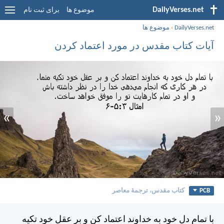
DailyVerses.net
موضوع ها
برای ثبت نام
DailyVerses.net
›
موضوع ها
آیات کتاب مقدس در مورد اعتماد کردن
»
«
PCB
کتاب مقدس، ترجمۀ معاصر
با تمام دل خود به خداوند اعتماد كن و بر عقل خود تكيه