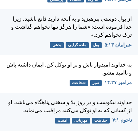
از پول دوستی بپرهيزيد و به آنچه داريد قانع باشيد، زيرا
خدا فرموده است: «شما را هرگز تنها نخواهم گذاشت و
ترک نخواهم كرد.»
عبرانيان ۱۳:‏۵
پول
ماده گرایی
بدهی
به خداوند اميدوار باش و بر او توكل كن. ايمان داشته باش
و نااميد مشو.
مزامير ۲۷:‏۱۴
صبر
شجاعت
خداوند نيکوست و در روز بلا و سختی پناهگاه می‌باشد. او
از کسانی که به او توکل می‌کنند مراقبت می‌نمايد.
ناحوم ۱:‏۷
حفاظت
مهربانی
امنیت