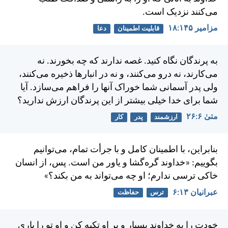
می‌كنند نزديک است.
مزامير ۱۴۵:‏۱۸
قابلیت اطمینان
دعا
به پرندگان نگاه كنيد. غصه ندارند كه چه بخورند. نه
می‌كارند، نه درو می‌كنند، و نه در انبارها ذخيره می‌كنند،
ولی پدر آسمانی شما خوراک آنها را فراهم می‌سازد. آيا
شما برای خدا خيلی بيشتر از اين پرندگان ارزش نداريد؟
متی‌ٰ ۶:‏۲۶
ارزشمند
پدر
کار
بنابراين، با اطمينان كامل و با جرأت تمام، می‌توانيم
بگوييم: «خداوند گره‌گشا و ياور من است. پس، از انسان
خاكی ترسی ندارم؛ او چه می‌تواند به من بكند؟»
عبرانيان ۱۳:‏۶
ترس
حفاظت
خودت را به خداوند بسپار و بر او تكيه كن و او تو را ياری