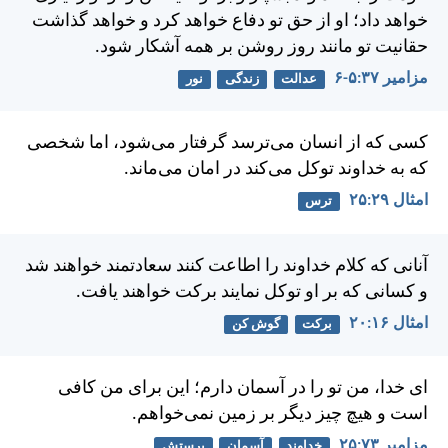
خواهد داد؛ او از حق تو دفاع خواهد كرد و خواهد گذاشت
حقانيت تو مانند روز روشن بر همه آشكار شود.
مزامير ۳۷:‏۵-‏۶
عدالت
زندگی
نور
كسی كه از انسان می‌ترسد گرفتار می‌شود، اما شخصی
كه به خداوند توكل می‌كند در امان می‌ماند.
امثال ۲۹:‏۲۵
ترس
آنانی كه كلام خداوند را اطاعت كنند سعادتمند خواهند شد
و كسانی كه بر او توكل نمايند بركت خواهند يافت.
امثال ۱۶:‏۲۰
برکت
گوش کن
ای خدا، من تو را در آسمان دارم؛ اين برای من كافی
است و هيچ چيز ديگر بر زمين نمی‌خواهم.
مزامير ۷۳:‏۲۵
خداوند
آسمان
پرستش