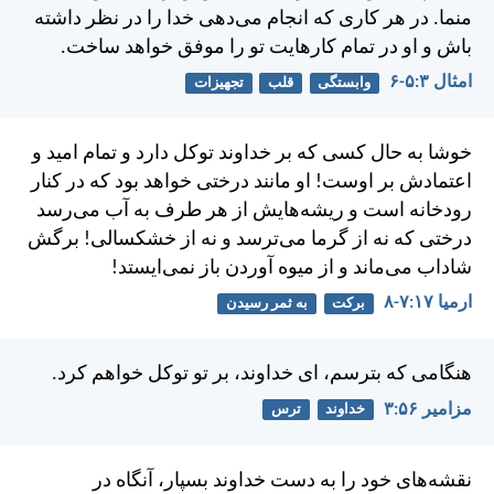
منما. در هر كاری كه انجام می‌دهی خدا را در نظر داشته
باش و او در تمام كارهايت تو را موفق خواهد ساخت.
امثال ۳:‏۵-‏۶
وابستگی
قلب
تجهیزات
خوشا به حال كسی كه بر خداوند توكل دارد و تمام اميد و
اعتمادش بر اوست! او مانند درختی خواهد بود كه در كنار
رودخانه است و ريشه‌هايش از هر طرف به آب می‌رسد
درختی كه نه از گرما می‌ترسد و نه از خشكسالی! برگش
شاداب می‌ماند و از ميوه آوردن باز نمی‌ايستد!
ارميا ۱۷:‏۷-‏۸
برکت
به ثمر رسیدن
هنگامی كه بترسم، ای خداوند، بر تو توكل خواهم كرد.
مزامير ۵۶:‏۳
خداوند
ترس
نقشه‌های خود را به دست خداوند بسپار، آنگاه در