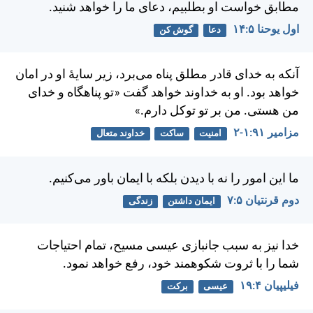
مطابق خواست او بطلبيم، دعای ما را خواهد شنيد.
اول يوحنا ۵:‏۱۴
دعا
گوش کن
آنكه به خدای قادر مطلق پناه می‌برد، زير سايهٔ او در امان
خواهد بود. او به خداوند خواهد گفت «تو پناهگاه و خدای
من هستی. من بر تو توكل دارم.»
مزامير ۹۱:‏۱-‏۲
امنیت
ساکت
خداوند متعال
ما اين امور را نه با ديدن بلكه با ايمان باور می‌كنيم.
دوم قرنتیان ۵:‏۷
ایمان داشتن
زندگی
خدا نيز به سبب جانبازی عيسی مسيح، تمام احتياجات
شما را با ثروت شكوهمند خود، رفع خواهد نمود.
فيليپیان ۴:‏۱۹
عیسی
برکت