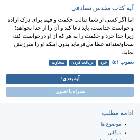
آیه کتاب مقدس تصادفی
اما اگر كسی از شما طالب حكمت و فهم برای درک اراده
و خواست خداست، بايد دعا كند و آن را از خدا بخواهد؛
زيرا خدا خرد و حكمت را به هر كه از او درخواست كند،
سخاوتمندانه عطا می‌فرمايد بدون اينكه او را سرزنش
نمايد.
يعقوب ۱:‏۵
خرد
دريافت كردن
سخاوت
آیه بعدی!
همراه با تصویر
ادامه مطلب
موضوع ها
بایگانی