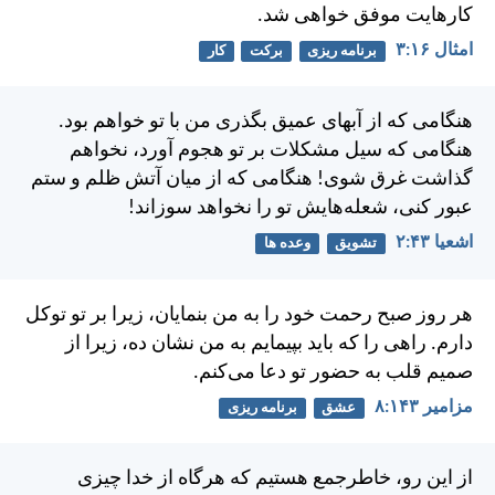
كارهايت موفق خواهی شد.
امثال ۱۶:‏۳
برنامه ریزی
برکت
کار
هنگامی كه از آبهای عميق بگذری من با تو خواهم بود.
هنگامی كه سيل مشكلات بر تو هجوم آورد، نخواهم
گذاشت غرق شوی! هنگامی كه از ميان آتش ظلم و ستم
عبور كنی، شعله‌هايش تو را نخواهد سوزاند!
اشعيا ۴۳:‏۲
تشویق
وعده ها
هر روز صبح رحمت خود را به من بنمايان، زيرا بر تو توكل
دارم. راهی را كه بايد بپيمايم به من نشان ده، زيرا از
صميم قلب به حضور تو دعا می‌كنم.
مزامير ۱۴۳:‏۸
عشق
برنامه ریزی
از این رو، خاطرجمع هستيم كه هرگاه از خدا چيزی