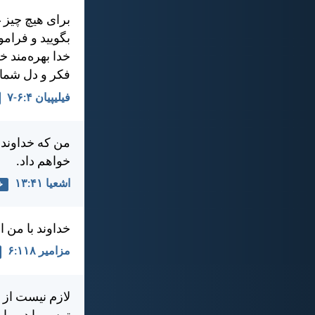
برای هيچ چيز غ
بگوييد و فرامو
خدا بهره‌مند 
فكر و دل شما 
فيليپیان ۴:‏۶-‏۷
من كه خداوند،
خواهم داد.
اشعيا ۴۱:‏۱۳
خ
خداوند با من 
مزامير ۱۱۸:‏۶
لازم نيست از 