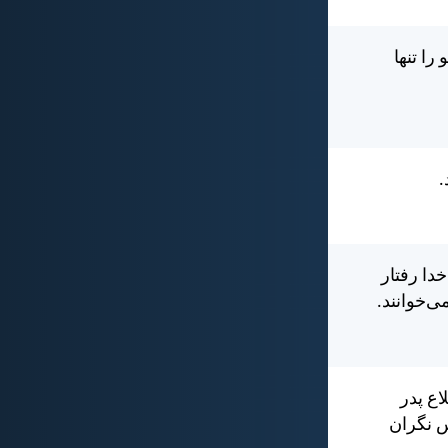
را تنها
.
دا رفتار
ی‌خوانند.
ع پدر
س نگران