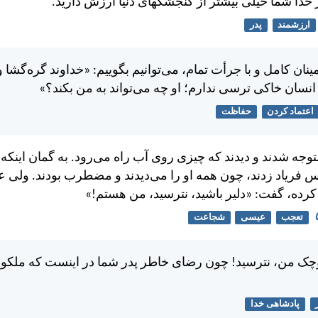
 خدا شما خيلی بيشتر از گنجشكهای دنيا ارزش داريد.
ارزشمند
پدر
طمينان كامل و با جرأت تمام، می‌توانيم بگوييم: «خداوند گره‌گشا 
نسان خاكی ترسی ندارم؛ او چه می‌تواند به من بكند؟»
اعتماد کردن
حفاظت
وجه شدند و ديدند كه چيزی روی آب راه می‌رود. به گمان اينكه
ترس فرياد زدند، چون همه او را می‌ديدند و مضطرب بودند. ولی 
ده، گفت: «دلير باشيد، نترسيد، من هستم!»
تعجب
عیسی
شجاعت
چک من، نترسيد! چون رضای خاطر پدر شما در اينست كه ملكوت
پادشاهی خدا