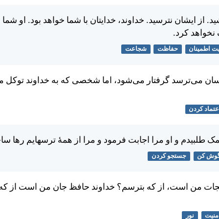
د. از ايشان نترسيد. خداوند، خدايتان با شما خواهد بود. او شما ر
نخواهد كرد.
یت اطمینان
حفاظت
شجاعت
ان می‌ترسد گرفتار می‌شود، اما شخصی كه به خداوند توكل می
عتماد کردن
مک طلبيدم و او مرا اجابت فرمود و مرا از همهٔ ترسهايم رها س
وش کن
جستجو کردن
نجات من است، از كه بترسم؟ خداوند حافظ جان من است از كه
منیت
نور