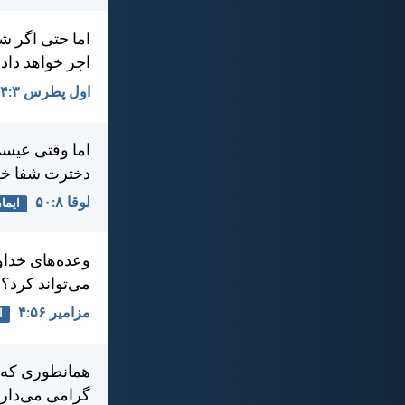
اما حتی اگر ش
اجر خواهد داد.
اول پطرس ۳:‏۱۴
اما وقتی عيسی
دخترت شفا خو
لوقا ۸:‏۵۰
ایما
وعده‌های خداو
می‌تواند كرد؟
مزامير ۵۶:‏۴
ا
همانطوری كه ي
گرامی می‌دارن