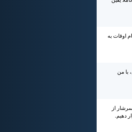
لاً يقين
ام اوقات به
 با من
 سرشار از
ر دهيم.