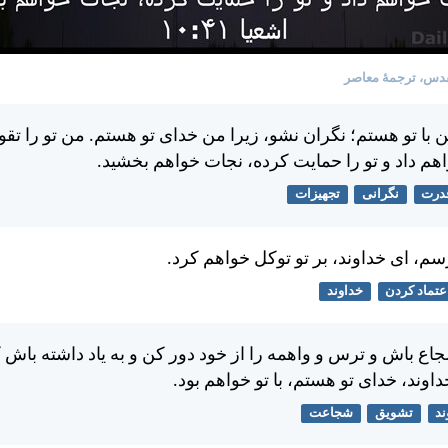
دس، ترجمۀ معاصر
با تو هستم؛ نگران نشو، زيرا من خدای تو هستم. من تو را تق
اهم داد و تو را حمايت كرده، نجات خواهم بخشيد.
درت
نگرانی
تجهیزات
سم، ای خداوند، بر تو توكل خواهم كرد.
عتماد کردن
خداوند
اع باش و ترس و واهمه را از خود دور كن و به ياد داشته باش ك
وند، خدای تو هستم، با تو خواهم بود.
ند
تشویق
شجاعت