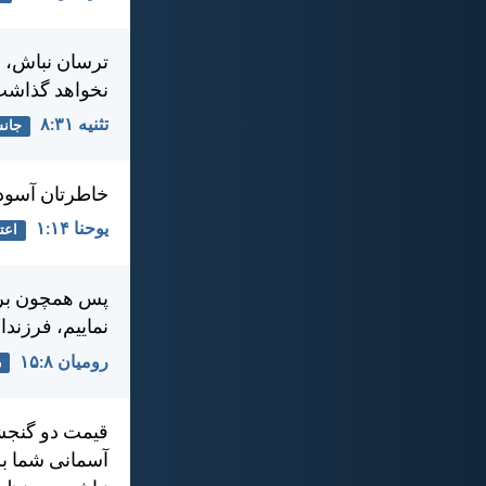
ترسان نباش، زي
نخواهد گذاشت 
تثنيه ۳۱:‏۸
جانش
خاطرتان آسوده 
يوحنا ۱۴:‏۱
اعت
پس همچون برده‌
نماييم، فرزندا
رومیان ۸:‏۱۵
ر
قيمت دو گنجش
آسمانی شما بر