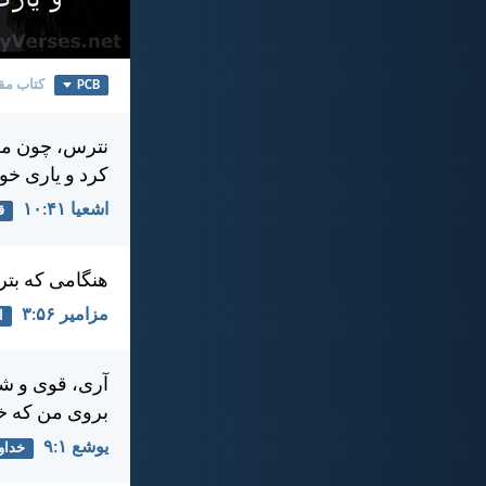
PCB
کتاب مق
نترس، چون من 
كرد و ياری خو
اشعيا ۴۱:‏۱۰
ق
هنگامی كه بتر
مزامير ۵۶:‏۳
ا
آری، قوی و شج
بروی من كه خدا
يوشع ۱:‏۹
خداو