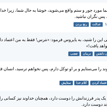
ما مورد جور و ستم واقع می‌شويد، خوشا به حال شما، زيرا خداو
 پس نگران نباشيد.
عدالت
رنج بردن
 اين را شنيد، به يايروس فرمود: «نترس! فقط به من اعتماد د
اهد يافت!»
ن داشتن
درمان
تعجب
ند را می‌ستايم و بر او توكل دارم، پس نخواهم ترسيد، انسان ف
عتماد کردن
کلام خدا
ستایش
ک پدر فرزندانش را دوست دارد، همچنان خداوند نيز كسانی را ك
د دوست دارد.