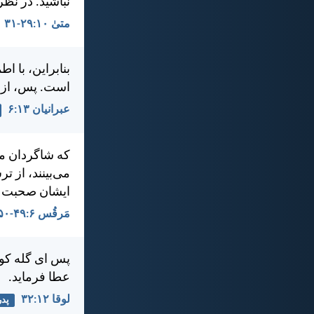
نباشيد. در نظر
متی‌ٰ ۱۰:‏۲۹-‏۳۱
بنابراين، با ا
است. پس، از ا
عبرانيان ۱۳:‏۶
كه شاگردان مت
می‌بينند، از 
ايشان صحبت كر
مَرقُس ۶:‏۴۹-‏۵۰
پس ای گله كو
عطا فرمايد.
لوقا ۱۲:‏۳۲
پدر