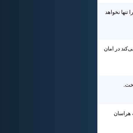
ا تنها نخواهد
‌كند در امان
اخت.
 هراسان