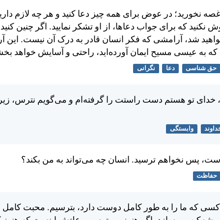
صه نخوريد؛ در عوض برای همه چيز دعا كنيد و هر چه لازم داريد
ش نكنيد كه برای جواب دعاها، از او تشكر نماييد. اگر چنين كنيد
خواهيد شد، آرامشی كه فكر انسان قادر به درک آن نيست. اين آ
كه به عيسی مسيح ايمان آورده‌ايد، راحتی و آسايش خواهد بخش
حق شناسی
دعا
نگرانی
 خدای تو هستم دست راستت را گرفته‌ام و می‌گويم نترس، زيرا 
داوند
وابستگی
است، پس نخواهم ترسيد. انسان چه می‌تواند به من بكند؟
حفاظت
كسی كه ما را به طور كامل دوست دارد، بترسيم. محبت كامل خ