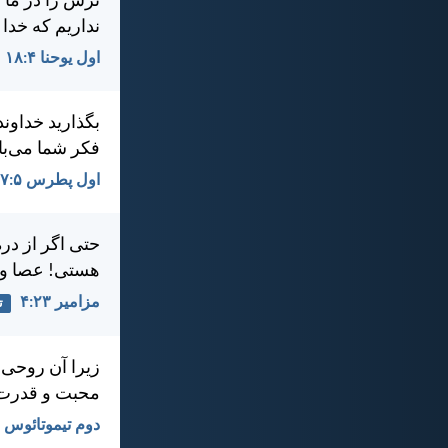
ترس را در ما 
نداريم كه خدا 
اول يوحنا ۴:‏۱۸
بگذاريد خداوند
فكر شما می‌با
اول پطرس ۵:‏۷
حتی اگر از دره
هستی! عصا و 
مزامير ۲۳:‏۴
ت
زيرا آن روحی ك
محبت و قدرت می
دوم تيموتائوس ۱:‏۷