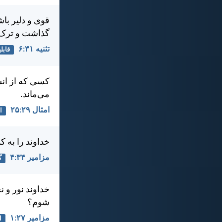
قوی و دلير باشي
گذاشت و ترک 
تثنيه ۳۱:‏۶
قابل
كسی كه از انس
می‌ماند.
امثال ۲۹:‏۲۵
ا
خداوند را به ك
مزامير ۳۴:‏۴
گ
خداوند نور و 
شوم؟
مزامير ۲۷:‏۱
ا