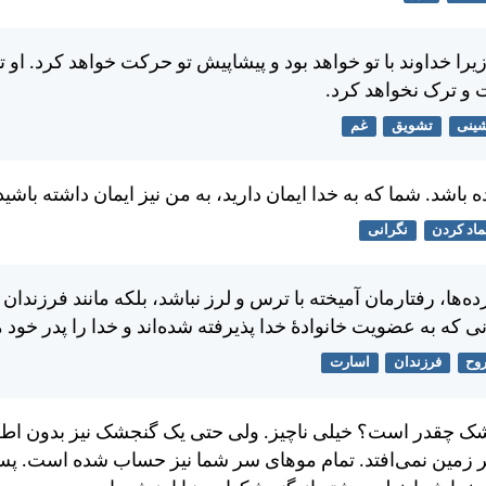
را خداوند با تو خواهد بود و پيشاپيش تو حركت خواهد كرد. او تو 
و ترک نخواهد كرد.
ینی
تشویق
غم
باشد. شما كه به خدا ايمان داريد، به من نيز ايمان داشته باشيد
ماد کردن
نگرانی
ها، رفتارمان آميخته با ترس و لرز نباشد، بلكه مانند فرزندان خ
نی كه به عضويت خانوادهٔ خدا پذيرفته شده‌اند و خدا را پدر خود م
وح
فرزندان
اسارت
ک چقدر است؟ خيلی ناچيز. ولی حتی يک گنجشک نيز بدون اطلا
 زمين نمی‌افتد. تمام موهای سر شما نيز حساب شده است. پ