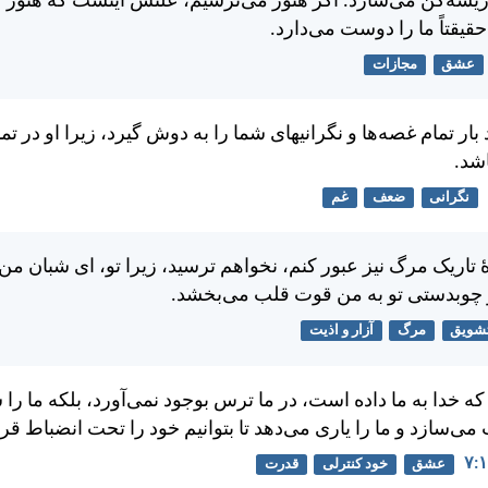
ريشه‌كن می‌سازد. اگر هنوز می‌ترسيم، علتش اينست كه هنوز كام
حقيقتاً ما را دوست می‌دارد.
عشق
مجازات
 بار تمام غصه‌ها و نگرانيهای شما را به دوش گيرد، زيرا او در تم
شد.
نگرانی
ضعف
غم
ٔ تاريک مرگ نيز عبور كنم، نخواهم ترسيد، زيرا تو، ای شبان من،
چوبدستی تو به من قوت قلب می‌بخشد.
شویق
مرگ
آزار و اذیت
ه خدا به ما داده است، در ما ترس بوجود نمی‌آورد، بلكه ما را
‌سازد و ما را ياری می‌دهد تا بتوانيم خود را تحت انضباط قرا
عشق
خود کنترلی
قدرت