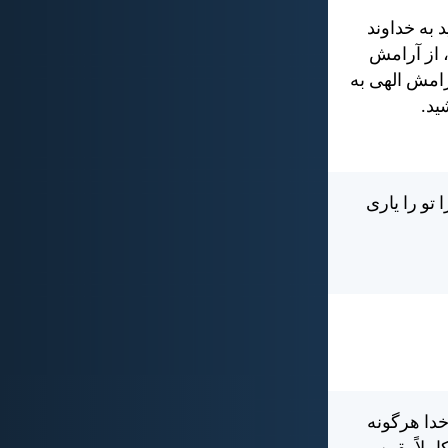
 به خداوند
، از آرامش
رامش الهی به
يد.
تو را ياری
دا هرگونه