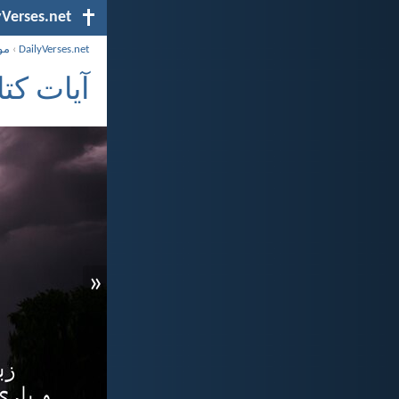
yVerses.net
DailyVerses.net
›
مو
آیات کت
«