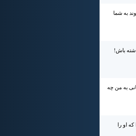
ند به شما
اشته باش!
انی به من چه
ه او را