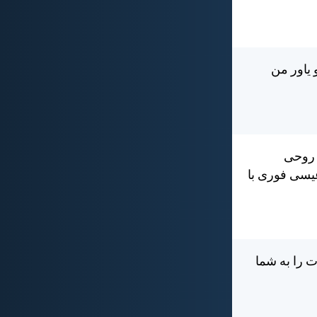
و ياور من
 روحی
عيسی فوری با
 را به شما