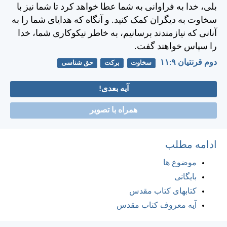
بلی، خدا به فراوانی به شما عطا خواهد كرد تا شما نيز با
سخاوت به ديگران كمک كنيد. و آنگاه كه هدايای شما را به
آنانی كه نيازمندند برسانيم، به خاطر نيكوكاری شما، خدا
را سپاس خواهند گفت.
دوم قرنتیان ۹:‏۱۱
سخاوت
برکت
حق شناسی
آیه بعدی!
همراه با تصویر
ادامه مطلب
موضوع ها
بایگانی
کتابهای کتاب مقدس
آیه معروف کتاب مقدس