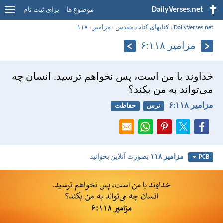
DailyVerses.net
موضوع ها
برای ثبت نام
DailyVerses.net
›
کتابهای کتاب مقدس
›
مزامير
›
۱۱۸
مزامير ۱۱۸:‏۶
خداوند با من است، پس نخواهم ترسيد. انسان چه
می‌تواند به من بكند؟
مزامير ۱۱۸:‏۶
ترس
حفاظت
مزامير ۱۱۸
بصورت آنلاین بخوانید
PCB