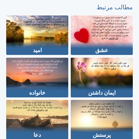
مطالب مرتبط
عشق
امید
ایمان داشتن
خانواده
پرستش
دعا