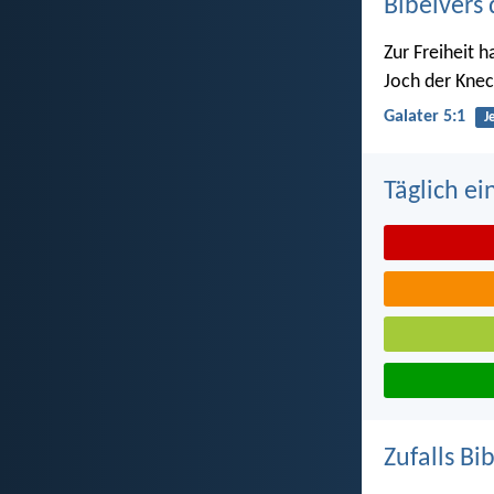
Bibelvers 
Zur Freiheit h
Joch der Knec
Galater 5:1
J
Täglich ei
Zufalls Bi