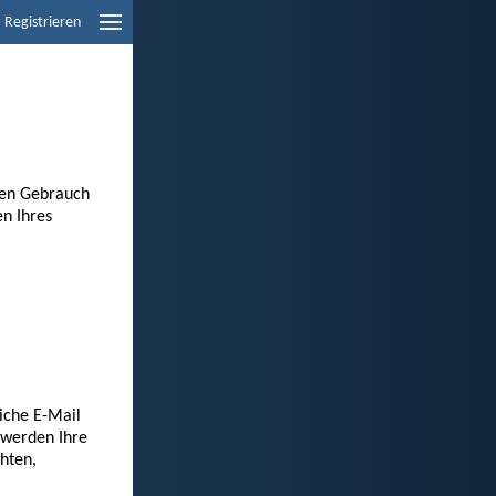
Registrieren
den Gebrauch
en Ihres
liche E-Mail
 werden Ihre
hten,