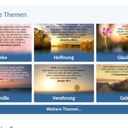
e Themen
iebe
Hoffnung
Glau
milie
Verehrung
Geb
Weitere Themen...