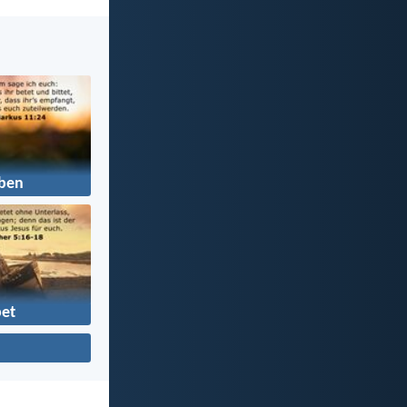
ben
et