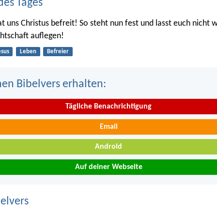
des Tages
at uns Christus befreit! So steht nun fest und lasst euch nicht 
htschaft auflegen!
esus
Leben
Befreier
nen Bibelvers erhalten:
Tägliche Benachrichtigung
Email
Android
Auf deiner Webseite
belvers