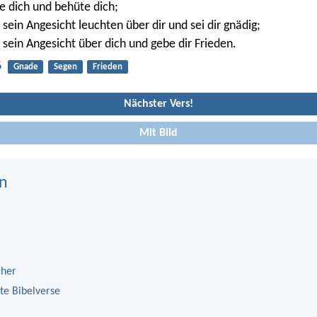
 dich und behüte dich;
 sein Angesicht leuchten über dir und sei dir gnädig;
sein Angesicht über dich und gebe dir Frieden.
6
Gnade
Segen
Frieden
Nächster Vers!
Mit Bild
n
cher
te Bibelverse