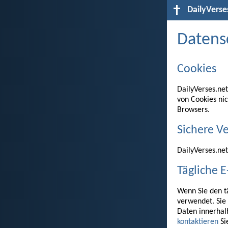
DailyVerse
Datens
Cookies
DailyVerses.ne
von Cookies nic
Browsers.
Sichere V
DailyVerses.ne
Tägliche E
Wenn Sie den tä
verwendet. Sie
Daten innerhal
kontaktieren
Sie