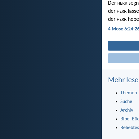
Der
segne
HERR
der
lasse
HERR
der
hebe 
HERR
4 Mose 6:24-2
Mehr lese
Themen
Suche
Archiv
Bibel Bü
Beliebtes