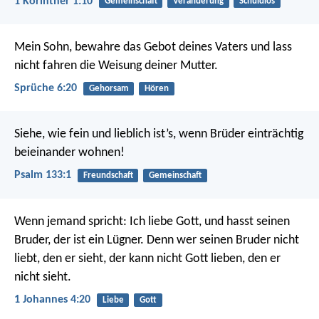
1 Korinther 1:10
Gemeinschaft
Veränderung
Schuldlos
Mein Sohn, bewahre das Gebot deines Vaters
und lass
nicht fahren die Weisung deiner Mutter.
Sprüche 6:20
Gehorsam
Hören
Siehe, wie fein und lieblich ist’s,
wenn Brüder einträchtig
beieinander wohnen!
Psalm 133:1
Freundschaft
Gemeinschaft
Wenn jemand spricht: Ich liebe Gott, und hasst seinen
Bruder, der ist ein Lügner. Denn wer seinen Bruder nicht
liebt, den er sieht, der kann nicht Gott lieben, den er
nicht sieht.
1 Johannes 4:20
Liebe
Gott