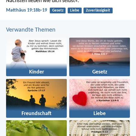
Nächsten lieben wie dich selbst«.
Matthäus 19:18b-19
Gesetz
Liebe
Zuverlässigkeit
Verwandte Themen
Kinder
Gesetz
Freundschaft
Liebe