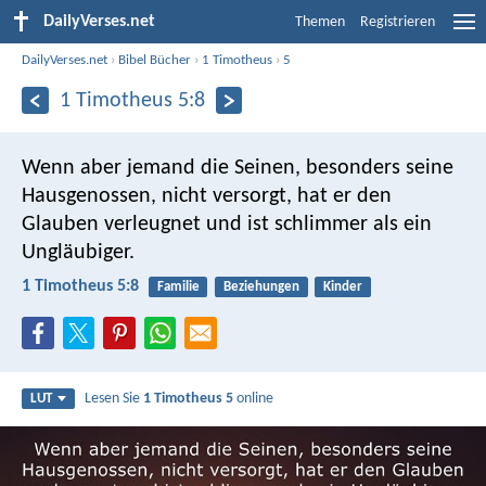
DailyVerses.net
Themen
Registrieren
DailyVerses.net
›
Bibel Bücher
›
1 Timotheus
›
5
1 Timotheus 5:8
Wenn aber jemand die Seinen, besonders seine
Hausgenossen, nicht versorgt, hat er den
Glauben verleugnet und ist schlimmer als ein
Ungläubiger.
1 Timotheus 5:8
Familie
Beziehungen
Kinder
Lesen Sie
1 Timotheus 5
online
LUT