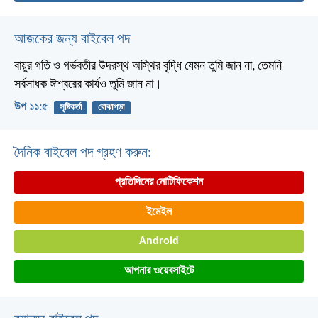
আজকের জন্য বাইবেল পদ
বায়ুর গতি ও গর্ভবতীর উদরস্থ অস্থির বৃদ্ধি যেমন তুমি জান না, তেমনি
সর্বসাধক ঈশ্বরের কার্যও তুমি জান না।
উপ ১১:৫
সৃষ্টিকর্তা
বোঝাপড়া
দৈনিক বাইবেল পদ গ্রহণ করুন:
প্রতিদিনের নোটিফিকেশন
ইমেইল
Android
আপনার ওয়েবসাইটে