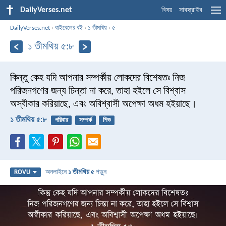
DailyVerses.net
বিষয়
সাবস্ক্রাইব
DailyVerses.net
›
বাইবেলের বই
›
১ তীমথিয়
›
৫
১ তীমথিয় ৫:৮
কিন্তু কেহ যদি আপনার সম্পর্কীয় লোকদের বিশেষতঃ নিজ
পরিজনগণের জন্য চিন্তা না করে, তাহা হইলে সে বিশ্বাস
অস্বীকার করিয়াছে, এবং অবিশ্বাসী অপেক্ষা অধম হইয়াছে।
১ তীমথিয় ৫:৮
পরিবার
সম্পর্ক
শিশু
অনলাইনে
১ তীমথিয় ৫
পড়ুন
ROVU