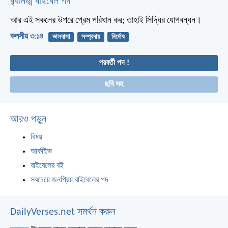
র‌্যানড্ম বাইবেল পদ
আর এই সকলের উপরে প্রেম পরিধান কর; তাহাই সিদ্ধির যোগবন্ধন।
কলসীয় ৩:১৪
ভালবাসা
সম্প্রদায়
নির্দোষ
পরবর্তী পদ !
ছবি সহ
আরও পড়ুন
বিষয়
আর্কাইভ
বাইবেলের বই
সবচেয়ে জনপ্রিয় বাইবেলের পদ
DailyVerses.net সমর্থন করুন