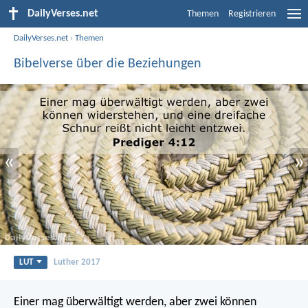
DailyVerses.net
Themen
Registrieren
DailyVerses.net
›
Themen
Bibelverse über die Beziehungen
«
»
LUT
Luther 2017
Einer mag überwältigt werden, aber zwei können