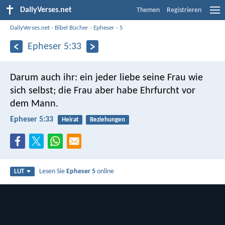
DailyVerses.net
Themen
Registrieren
DailyVerses.net
›
Bibel Bücher
›
Epheser
›
5
Epheser 5:33
Darum auch ihr: ein jeder liebe seine Frau wie
sich selbst; die Frau aber habe Ehrfurcht vor
dem Mann.
Epheser 5:33
Heirat
Beziehungen
Lesen Sie
Epheser 5
online
LUT