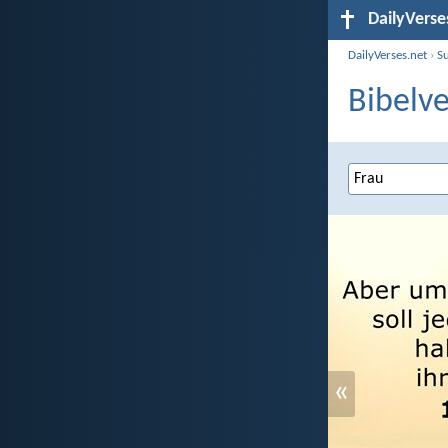
DailyVerse
DailyVerses.net
›
S
Bibelve
«