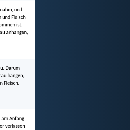
 nahm, und
 und Fleisch
ommen ist.
rau anhangen,
au. Darum
Frau hängen,
n Fleisch.
ie am Anfang
er verlassen