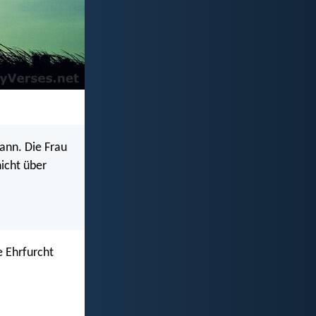
Mann. Die Frau
icht über
e Ehrfurcht