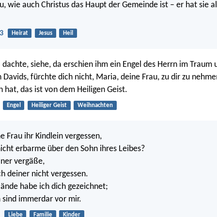
u, wie auch Christus das Haupt der Gemeinde ist – er hat sie al
3
Heirat
Jesus
Heil
o dachte, siehe, da erschien ihm ein Engel des Herrn im Traum 
n Davids, fürchte dich nicht, Maria, deine Frau, zu dir zu nehm
 hat, das ist von dem Heiligen Geist.
Engel
Heiliger Geist
Weihnachten
e Frau ihr Kindlein vergessen,
 nicht erbarme über den Sohn ihres Leibes?
iner vergäße,
ch deiner nicht vergessen.
 Hände habe ich dich gezeichnet;
sind immerdar vor mir.
Liebe
Familie
Kinder