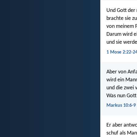
Und Gott der
brachte sie z
von meinem F
Darum wird ei
und sie werden
1 Mose 2:22-2
Aber von Anfa
wird ein Mann
und die zwei w
Was nun Gott 
Markus 10:6-9
Er aber antwo
schuf als Man