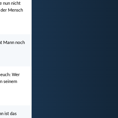
e nun nicht
l der Mensch
icht Mann noch
e euch: Wer
 in seinem
n ist das