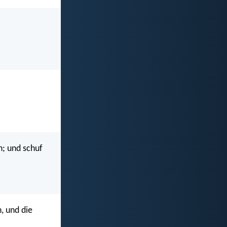
n; und schuf
, und die