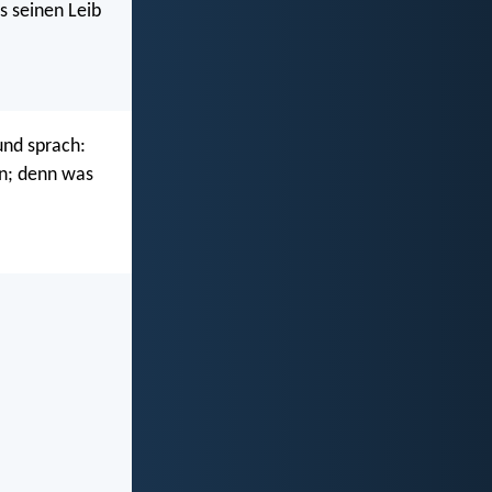
s seinen Leib
und sprach:
en; denn was