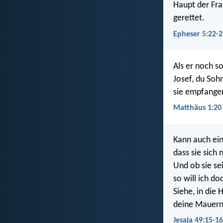
Haupt der Fra
gerettet.
Epheser 5:22-2
Als er noch s
Josef, du Soh
sie empfangen
Matthäus 1:20
Kann auch ein
dass sie sich
Und ob sie se
so will ich do
Siehe, in die
deine Mauern 
Jesaja 49:15-16