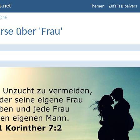
s.net
Themen
Zufalls Bibelvers
uche
rse über 'Frau'