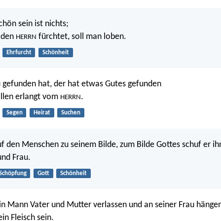
chön sein ist nichts;
e den
fürchtet, soll man loben.
HERRN
Ehrfurcht
Schönheit
 gefunden hat, der hat etwas Gutes gefunden
llen erlangt vom
.
HERRN
Segen
Heirat
Suchen
f den Menschen zu seinem Bilde, zum Bilde Gottes schuf er ih
und Frau.
Schöpfung
Gott
Schönheit
n Mann Vater und Mutter verlassen und an seiner Frau hängen
in Fleisch sein.