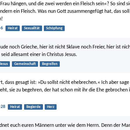
 Frau hängen, und die zwei werden ein Fleisch sein«? So sind si
ndern ein Fleisch. Was nun Gott zusammengefügt hat, das sol
n!
-6
Heirat
Sexualität
Schöpfung
 Jude noch Grieche, hier ist nicht Sklave noch Freier, hier ist n
 seid allesamt einer in Christus Jesus.
Jesus
Gemeinschaft
Begreifen
rt, dass gesagt ist: »Du sollst nicht ehebrechen.« Ich aber sag
ieht, sie zu begehren, der hat schon mit ihr die Ehe gebrochen
-28
Heirat
Begierde
Herz
rdnet euch euren Männern unter wie dem Herrn. Denn der Man