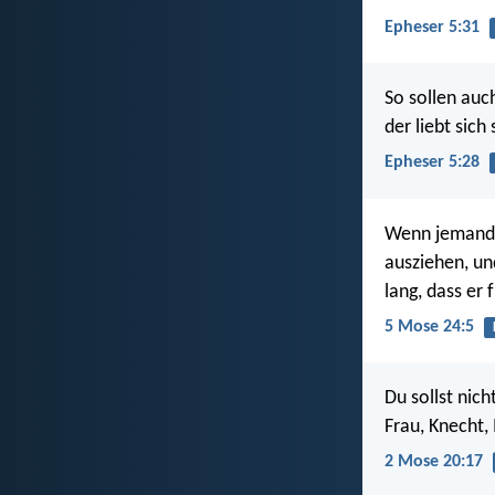
Epheser 5:31
So sollen auc
der liebt sich 
Epheser 5:28
Wenn jemand s
ausziehen, und
lang, dass er 
5 Mose 24:5
Du sollst nic
Frau, Knecht,
2 Mose 20:17