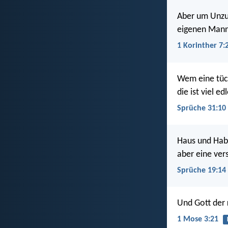
Aber um Unzuc
eigenen Mann
1 Korinther 7:
Wem eine tüch
die ist viel ed
Sprüche 31:10
Haus und Habe
aber eine ve
Sprüche 19:14
Und Gott der
1 Mose 3:21