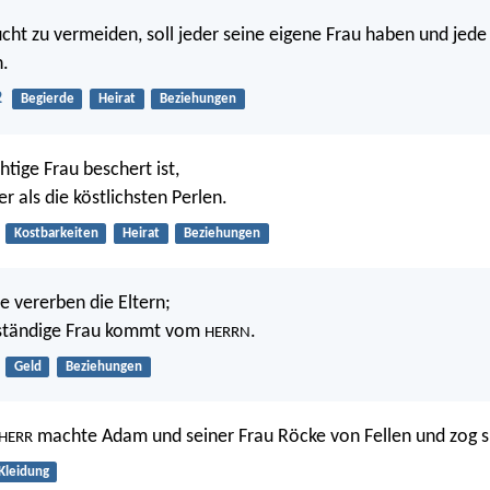
ht zu vermeiden, soll jeder seine eigene Frau haben und jede 
.
2
Begierde
Heirat
Beziehungen
tige Frau beschert ist,
ler als die köstlichsten Perlen.
Kostbarkeiten
Heirat
Beziehungen
 vererben die Eltern;
rständige Frau kommt vom
.
HERRN
Geld
Beziehungen
machte Adam und seiner Frau Röcke von Fellen und zog si
HERR
Kleidung