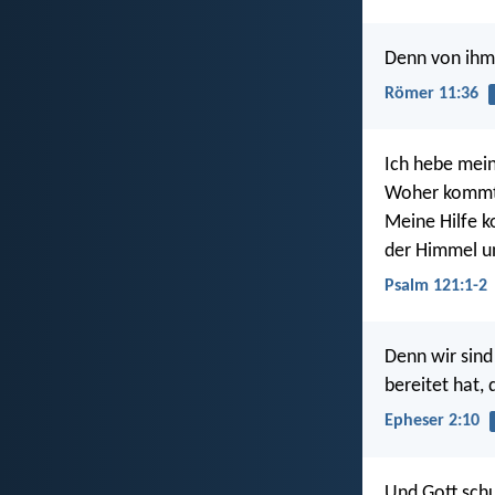
Denn von ihm 
Römer 11:36
Ich hebe mein
Woher kommt 
Meine Hilfe
der Himmel u
Psalm 121:1-2
Denn wir sind
bereitet hat, 
Epheser 2:10
Und Gott schu