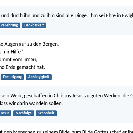
und durch ihn und zu ihm sind alle Dinge. Ihm sei Ehre in Ewig
Verehrung
Dankbarkeit
e Augen auf zu den Bergen.
mir Hilfe?
 kommt vom
,
HERRN
nd Erde gemacht hat.
Ermutigung
Abhängigkeit
 sein Werk, geschaffen in Christus Jesus zu guten Werken, die 
dass wir darin wandeln sollen.
Jesus
Nachfolge
Schönheit
f den Menschen zu seinem Bilde, zum Bilde Gottes schuf er ih