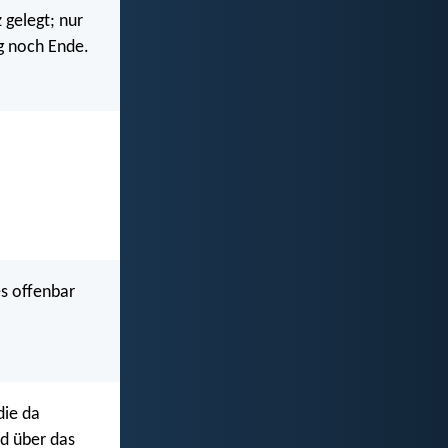
 gelegt; nur
g noch Ende.
es offenbar
die da
d über das