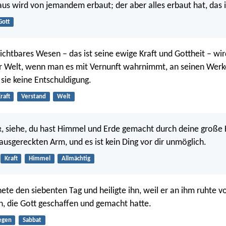
us wird von jemandem erbaut; der aber alles erbaut hat, das i
Gott
ichtbares Wesen – das ist seine ewige Kraft und Gottheit – wir
r Welt, wenn man es mit Vernunft wahrnimmt, an seinen Werk
ie keine Entschuldigung.
raft
Verstand
Welt
, siehe, du hast Himmel und Erde gemacht durch deine große 
R
ausgereckten Arm, und es ist kein Ding vor dir unmöglich.
Kraft
Himmel
Allmächtig
ete den siebenten Tag und heiligte ihn, weil er an ihm ruhte v
, die Gott geschaffen und gemacht hatte.
egen
Sabbat