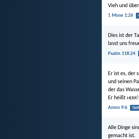
Vieh und über
1 Mose 1:26
Dies ist der T
lasst uns freu
Psalm 118:24
Er ist es, der
und seinen Pa
der das Wasse
Er heißt
!
HERR
Amos 9:6
Got
Alle Dinge si
gemacht ist.