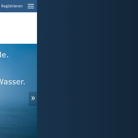
Registrieren
»