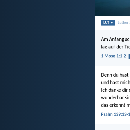
LUT
Luther
Am Anfang sch
lag auf der T
1 Mose 1:1-2
Denn du hast 
und hast mich
Ich danke dir
wunderbar si
das erkennt m
Psalm 139:13-