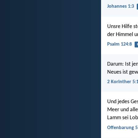
Johannes 1:3
Unsre Hilfe 
der Himmel u
Psalm 124:8
Darum: Ist jem
Neues ist ge
2 Korinther 5:
Und jedes Ges
Meer und alle
Lamm sei Lob 
Offenbarung 5