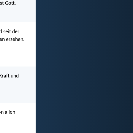
st Gott.
d seit der
en ersehen.
Kraft und
on allen