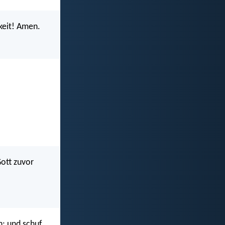
keit! Amen.
Gott zuvor
n; und schuf