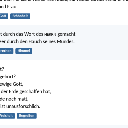
und Frau.
Gott
Schönheit
st durch das Wort des
gemacht
HERRN
Heer durch den Hauch seines Mundes.
prechen
Himmel
t?
 gehört?
 ewige Gott,
 der Erde geschaffen hat,
de noch matt,
ist unausforschlich.
Weisheit
Begreifen