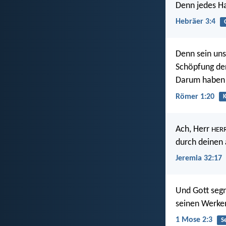
Denn jedes Ha
Hebräer 3:4
Denn sein uns
Schöpfung de
Darum haben s
Römer 1:20
K
Ach, Herr
HER
durch deinen 
Jeremia 32:17
Und Gott segn
seinen Werken
1 Mose 2:3
S