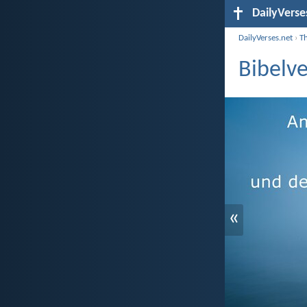
DailyVerse
DailyVerses.net
›
T
Bibelv
«