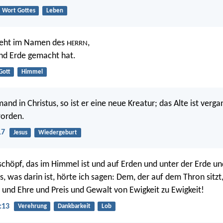
Wort Gottes
Leben
steht im Namen des
,
HERRN
nd Erde gemacht hat.
Gott
Himmel
and in Christus, so ist er eine neue Kreatur; das Alte ist verga
worden.
17
Jesus
Wiedergeburt
chöpf, das im Himmel ist und auf Erden und unter der Erde u
s, was darin ist, hörte ich sagen: Dem, der auf dem Thron sitz
und Ehre und Preis und Gewalt von Ewigkeit zu Ewigkeit!
:13
Verehrung
Dankbarkeit
Lob