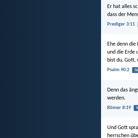
Er hat alles s
dass der Mens
Prediger 3:11
Ehe denn die
und die Erde 
bist du, Gott,
Psalm 90:2
G
Denn das ängs
werden.
Römer 8:19
V
Und Gott spra
herrschen übe