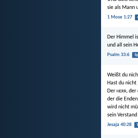
sie als Mann 
1 Mose 1:27
Der Himmel i
und all sein 
Psalm 33:6
S
Weißt du nich
Hast du nicht
Der
, der
HERR
der die Enden
wird nicht mü
sein Verstand 
Jesaja 40:28