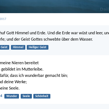
 2017
uf Gott Himmel und Erde. Und die Erde war wüst und leer, und
iefe; und der Geist Gottes schwebte über dem Wasser.
Geist
Himmel
Heiliger Geist
meine Nieren bereitet
 gebildet im Mutterleibe.
 dafür, dass ich wunderbar gemacht bin;
nd deine Werke;
eine Seele.
14
Wunder
Seele
Schönheit