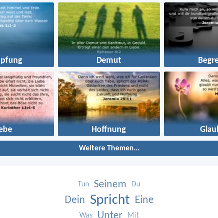
öpfung
Demut
Begre
iebe
Hoffnung
Glau
Weitere Themen...
Seinem
Tun
Du
Spricht
Dein
Eine
Unter
Was
Mit