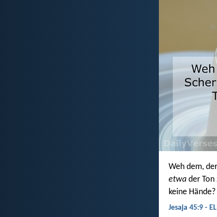
Weh dem, der 
etwa
der Ton 
keine Hände?
Jesaja 45:9 - E