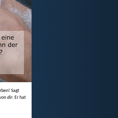
rben! Sagt
von dir
: Er hat