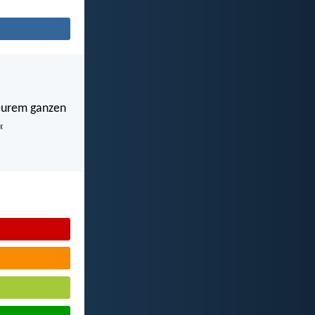
n eurem ganzen
«