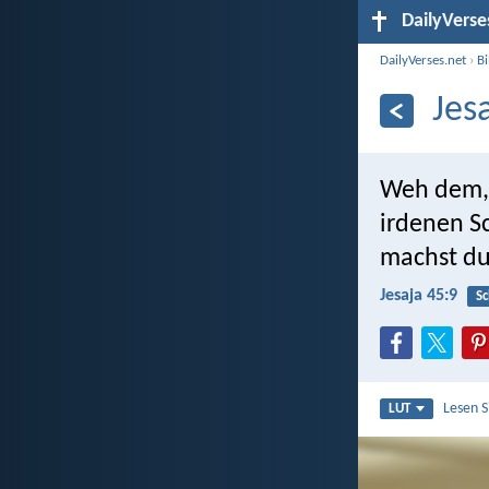
DailyVerse
DailyVerses.net
›
B
Jes
Weh dem, 
irdenen S
machst du
Jesaja 45:9
S
Lesen 
LUT