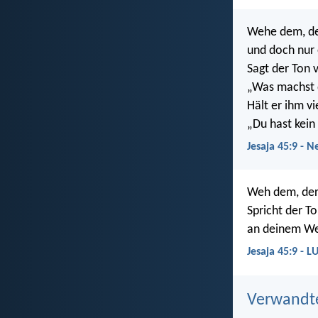
Wehe dem, de
und doch nur 
Sagt der Ton v
„Was machst 
Hält er ihm vi
„Du hast kein
Jesaja 45:9 - N
Weh dem, der 
Spricht der T
an deinem We
Jesaja 45:9 - L
Verwandt