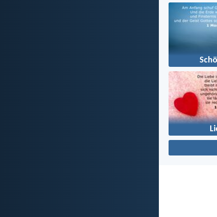
Sch
L