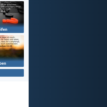
ifen
ben