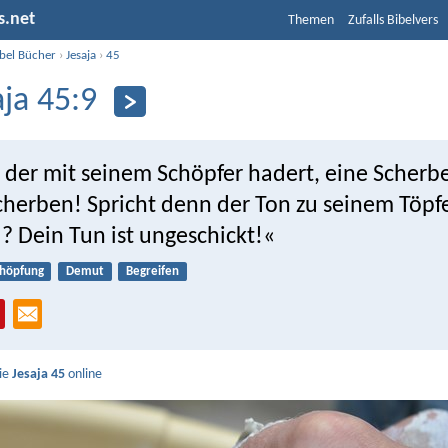
s.net
Themen
Zufalls Bibelvers
ibel Bücher
›
Jesaja
›
45
aja 45:9
der mit seinem Schöpfer hadert, eine Scherb
cherben! Spricht denn der Ton zu seinem Töpf
? Dein Tun ist ungeschickt!«
chöpfung
Demut
Begreifen
Sie
Jesaja 45
online