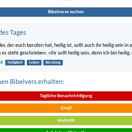
Bibelverse suchen
des Tages
r, der euch berufen hat, heilig ist, sollt auch ihr heilig sein i
s steht geschrieben: »Ihr sollt heilig sein, denn ich bin heilig.
16
Heiligkeit
Leben
Berufung
nen Bibelvers erhalten:
Tägliche Benachrichtigung
Email
Android