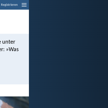
Registrieren
e unter
er: »Was