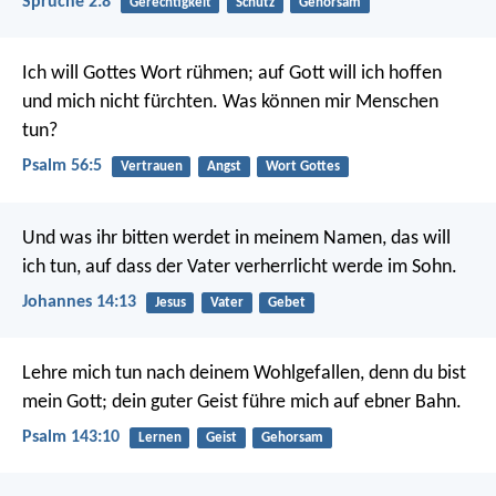
Sprüche 2:8
Gerechtigkeit
Schutz
Gehorsam
Ich will Gottes Wort rühmen;
auf Gott will ich hoffen
und mich nicht fürchten.
Was können mir Menschen
tun?
Psalm 56:5
Vertrauen
Angst
Wort Gottes
Und was ihr bitten werdet in meinem Namen, das will
ich tun, auf dass der Vater verherrlicht werde im Sohn.
Johannes 14:13
Jesus
Vater
Gebet
Lehre mich tun nach deinem Wohlgefallen,
denn du bist
mein Gott;
dein guter Geist führe mich auf ebner Bahn.
Psalm 143:10
Lernen
Geist
Gehorsam