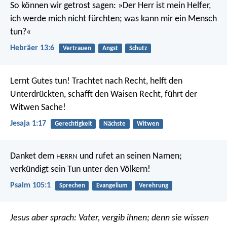
So können wir getrost sagen: »Der Herr ist mein Helfer,
ich werde mich nicht fürchten; was kann mir ein Mensch
tun?«
Hebräer 13:6
Vertrauen
Angst
Schutz
Lernt Gutes tun!
Trachtet nach Recht, helft den
Unterdrückten,
schafft den Waisen Recht, führt der
Witwen Sache!
Jesaja 1:17
Gerechtigkeit
Nächste
Witwen
Danket dem
und rufet an seinen Namen;
HERRN
verkündigt sein Tun unter den Völkern!
Psalm 105:1
Sprechen
Evangelium
Verehrung
Jesus aber sprach: Vater, vergib ihnen; denn sie wissen