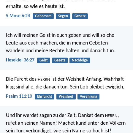
erhalte, so wie es heute ist.
5 Mose 6:24
Gehorsam
Segen
Gesetz
Ich will meinen Geist in euch geben und will solche
Leute aus euch machen, die in meinen Geboten
wandeln und meine Rechte halten und danach tun.
Hesekiel 36:27
Geist
Gesetz
Nachfolge
Die Furcht des
ist der Weisheit Anfang.
Wahrhaft
HERRN
klug sind alle, die danach tun.
Sein Lob bleibet ewiglich.
Psalm 111:10
Ehrfurcht
Weisheit
Verehrung
Und ihr werdet sagen zu der Zeit:
Danket dem
,
HERRN
rufet an seinen Namen!
Machet kund unter den Völkern
sein Tun,
verkündiget, wie sein Name so hoch ist!