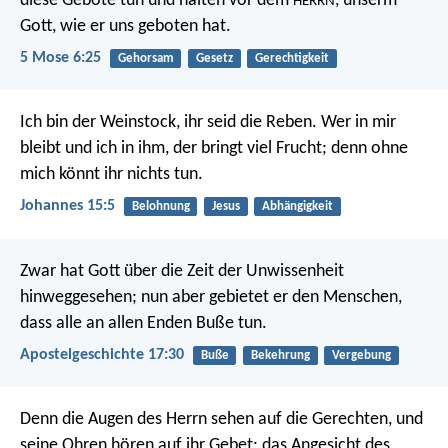
diese Gebote tun und halten vor dem
, unserm
HERRN
Gott, wie er uns geboten hat.
5 Mose 6:25
Gehorsam
Gesetz
Gerechtigkeit
Ich bin der Weinstock, ihr seid die Reben. Wer in mir
bleibt und ich in ihm, der bringt viel Frucht; denn ohne
mich könnt ihr nichts tun.
Johannes 15:5
Belohnung
Jesus
Abhängigkeit
Zwar hat Gott über die Zeit der Unwissenheit
hinweggesehen; nun aber gebietet er den Menschen,
dass alle an allen Enden Buße tun.
Apostelgeschichte 17:30
Buße
Bekehrung
Vergebung
Denn die Augen des Herrn sehen auf die Gerechten, und
seine Ohren hören auf ihr Gebet; das Angesicht des