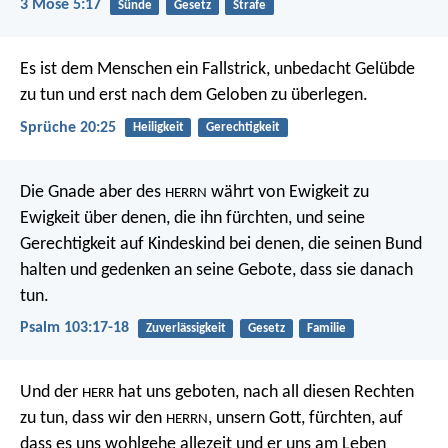
3 Mose 5:17
Sünde
Gesetz
Strafe
Es ist dem Menschen ein Fallstrick,
unbedacht Gelübde
zu tun
und erst nach dem Geloben zu überlegen.
Sprüche 20:25
Heiligkeit
Gerechtigkeit
Die Gnade aber des
währt
von Ewigkeit zu
HERRN
Ewigkeit über denen, die ihn fürchten,
und seine
Gerechtigkeit auf Kindeskind bei denen,
die seinen Bund
halten und gedenken an seine Gebote,
dass sie danach
tun.
Psalm 103:17-18
Zuverlässigkeit
Gesetz
Familie
Und der
hat uns geboten, nach all diesen Rechten
HERR
zu tun, dass wir den
, unsern Gott, fürchten, auf
HERRN
dass es uns wohlgehe allezeit und er uns am Leben