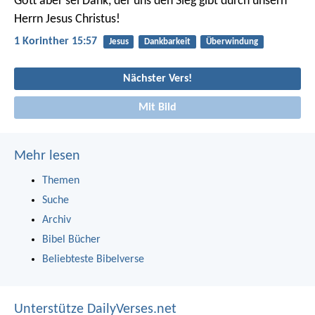
Gott aber sei Dank, der uns den Sieg gibt durch unsern
Herrn Jesus Christus!
1 Korinther 15:57
Jesus
Dankbarkeit
Überwindung
Nächster Vers!
Mit Bild
Mehr lesen
Themen
Suche
Archiv
Bibel Bücher
Beliebteste Bibelverse
Unterstütze DailyVerses.net