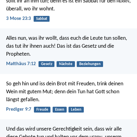
sollt ihr an ihm tun; denn es ist ein Sabbat für den
,
HERRN
überall, wo ihr wohnt.
3 Mose 23:3
Sabbat
Alles nun, was ihr wollt, dass euch die Leute tun sollen,
das tut ihr ihnen auch! Das ist das Gesetz und die
Propheten.
Matthäus 7:12
Gesetz
Nächste
Beziehungen
So geh hin und iss dein Brot mit Freuden, trink deinen
Wein mit gutem Mut; denn dein Tun hat Gott schon
längst gefallen.
Prediger 9:7
Freude
Essen
Leben
Und das wird unsere Gerechtigkeit sein, dass wir alle