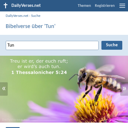
DailyVerses.net
Themen
Registrieren
DailyVerses.net
›
Suche
Bibelverse über 'Tun'
«
»