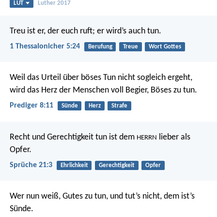
LUT
Luther 2017
Treu ist er, der euch ruft; er wird’s auch tun.
1 Thessalonicher 5:24
Berufung
Treue
Wort Gottes
Weil das Urteil über böses Tun nicht sogleich ergeht,
wird das Herz der Menschen voll Begier, Böses zu tun.
Prediger 8:11
Sünde
Herz
Strafe
Recht und Gerechtigkeit tun
ist dem
lieber als
HERRN
Opfer.
Sprüche 21:3
Ehrlichkeit
Gerechtigkeit
Opfer
Wer nun weiß, Gutes zu tun, und tut’s nicht, dem ist’s
Sünde.