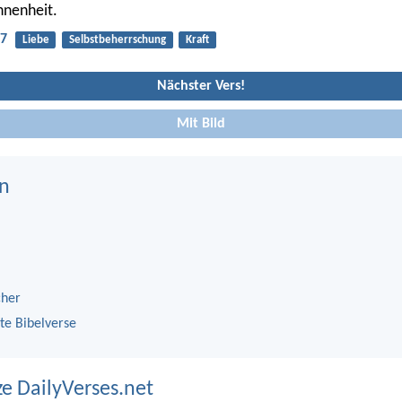
nnenheit.
:7
Liebe
Selbstbeherrschung
Kraft
Nächster Vers!
Mit Bild
n
cher
te Bibelverse
ze DailyVerses.net