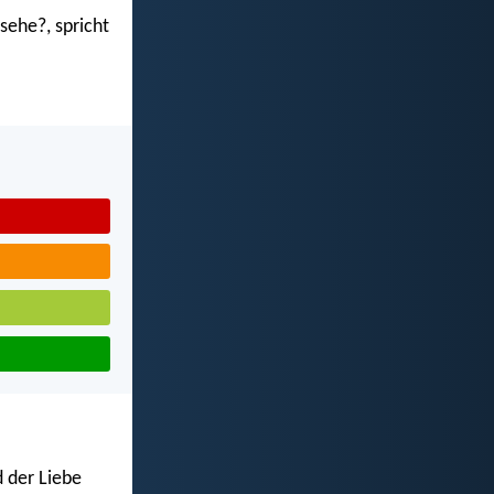
sehe?, spricht
d der Liebe