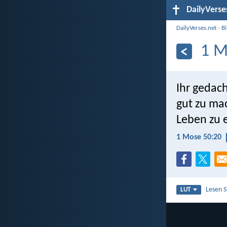
DailyVerse
DailyVerses.net
›
B
1 M
Ihr gedac
gut zu mac
Leben zu e
1 Mose 50:20
Lesen 
LUT