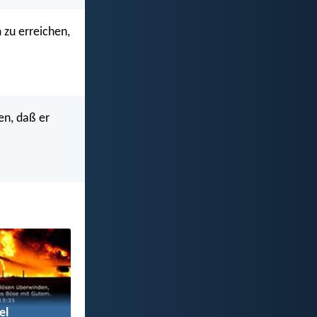
 zu erreichen,
en, daß er
el