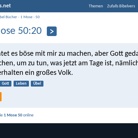
s.net
Themen
Zufalls Bibelvers
ibel Bücher
›
1 Mose
›
50
ose 50:20
htet es böse mit mir zu machen, aber Gott ged
hen, um zu tun, was jetzt am Tage ist, nämli
rhalten ein großes Volk.
Gott
Leben
Übel
Sie
1 Mose 50
online