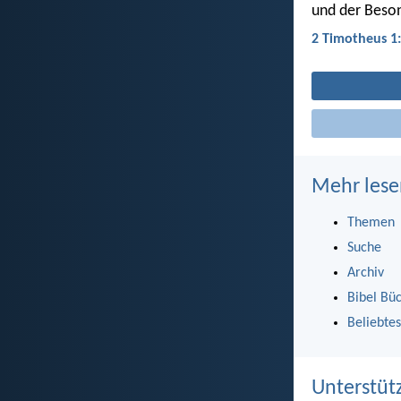
und der Beso
2 Timotheus 1
Mehr lese
Themen
Suche
Archiv
Bibel Bü
Beliebtes
Unterstüt