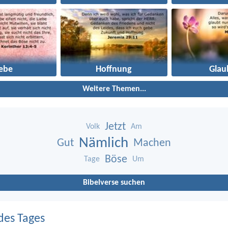
iebe
Hoffnung
Glau
Weitere Themen...
Jetzt
Volk
Am
Nämlich
Gut
Machen
Böse
Tage
Um
Bibelverse suchen
des Tages