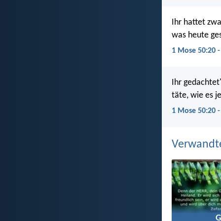
Ihr hattet zw
was heute ges
1 Mose 50:20 
Ihr gedachtet
täte, wie es j
1 Mose 50:20 -
Verwandt
G