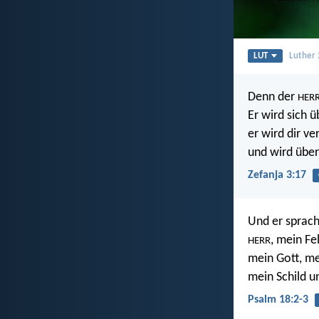
LUT
Luther
Denn der
HER
Er wird sich ü
er wird dir ve
und wird über
Zefanja 3:17
Und er sprach:
, mein Fe
HERR
mein Gott, me
mein Schild u
Psalm 18:2-3