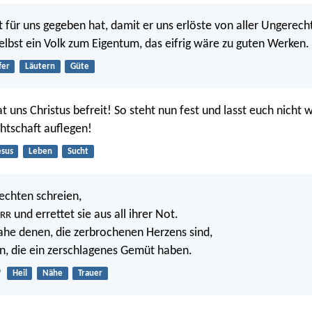
t für uns gegeben hat, damit er uns erlöste von aller Ungerech
 selbst ein Volk zum Eigentum, das eifrig wäre zu guten Werken.
fer
Läutern
Güte
at uns Christus befreit! So steht nun fest und lasst euch nicht 
htschaft auflegen!
esus
Leben
Sucht
echten schreien,
und errettet sie aus all ihrer Not.
RR
ahe denen, die zerbrochenen Herzens sind,
en, die ein zerschlagenes Gemüt haben.
9
Heil
Nähe
Trauer