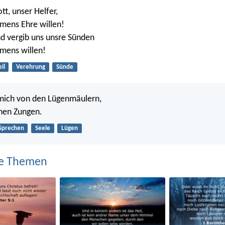
ott, unser Helfer,
mens Ehre willen!
nd vergib uns unsre Sünden
mens willen!
il
Verehrung
Sünde
 mich von den Lügenmäulern,
hen Zungen.
Sprechen
Seele
Lügen
e Themen