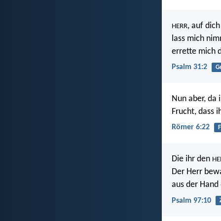
, auf dich
HERR
lass mich ni
errette mich 
Psalm 31:2
Ge
Nun aber, da 
Frucht, dass i
Römer 6:22
F
Die ihr den
HE
Der Herr bewa
aus der Hand d
Psalm 97:10