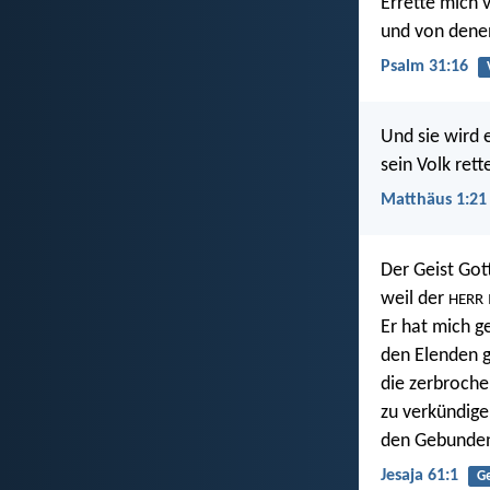
Errette mich 
und von denen
Psalm 31:16
Und sie wird 
sein Volk ret
Matthäus 1:21
Der Geist Got
weil der
HERR
Er hat mich g
den Elenden g
die zerbroche
zu verkündige
den Gebundenen
Jesaja 61:1
Ge