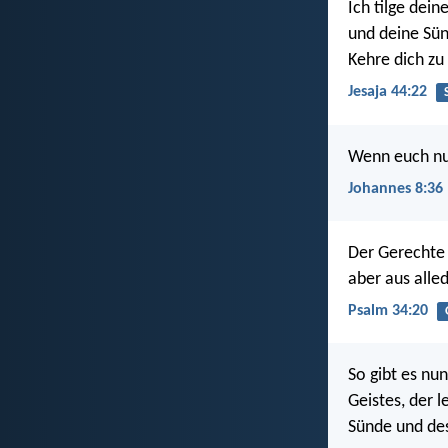
Ich tilge dei
und deine Sü
Kehre dich zu 
Jesaja 44:22
Wenn euch nun 
Johannes 8:36
Der Gerechte 
aber aus alle
Psalm 34:20
So gibt es nu
Geistes, der 
Sünde und de