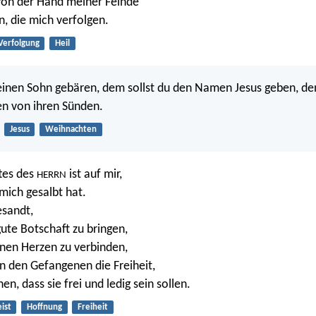
von der Hand meiner Feinde
, die mich verfolgen.
Verfolgung
Heil
einen Sohn gebären, dem sollst du den Namen Jesus geben, de
ten von ihren Sünden.
Jesus
Weihnachten
tes des
ist auf mir,
HERRN
mich gesalbt hat.
esandt,
ute Botschaft zu bringen,
nen Herzen zu verbinden,
n den Gefangenen die Freiheit,
, dass sie frei und ledig sein sollen.
ist
Hoffnung
Freiheit