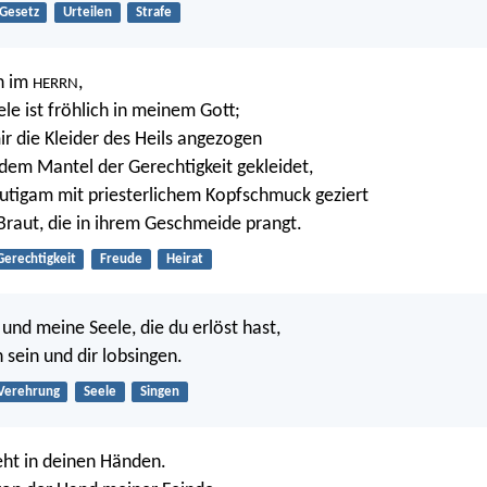
Gesetz
Urteilen
Strafe
h im
,
HERRN
le ist fröhlich in meinem Gott;
ir die Kleider des Heils angezogen
dem Mantel der Gerechtigkeit gekleidet,
utigam mit priesterlichem Kopfschmuck geziert
Braut, die in ihrem Geschmeide prangt.
Gerechtigkeit
Freude
Heirat
und meine Seele, die du erlöst hast,
h sein und dir lobsingen.
Verehrung
Seele
Singen
eht in deinen Händen.