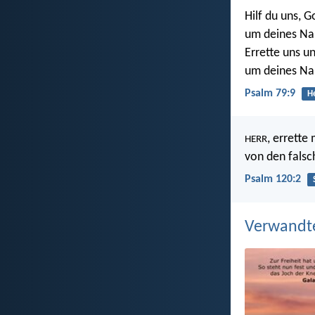
Hilf du uns, G
um deines Na
Errette uns u
um deines Na
Psalm 79:9
He
, errette
HERR
von den falsc
Psalm 120:2
Verwandt