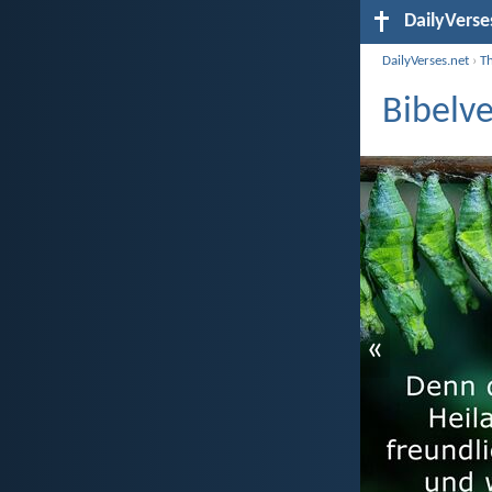
DailyVerse
DailyVerses.net
›
T
Bibelve
«