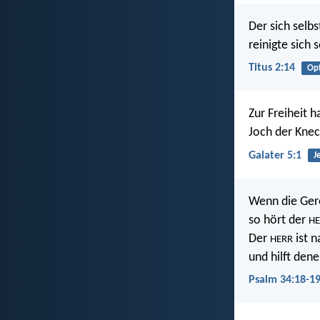
Der sich selbs
reinigte sich
Titus 2:14
Op
Zur Freiheit h
Joch der Knec
Galater 5:1
J
Wenn die Ger
so hört der
HE
Der
ist n
HERR
und hilft den
Psalm 34:18-1