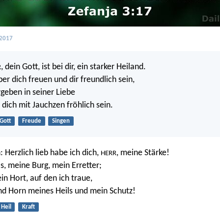
 2017
, dein Gott, ist bei dir, ein starker Heiland.
R
ber dich freuen und dir freundlich sein,
rgeben in seiner Liebe
 dich mit Jauchzen fröhlich sein.
Gott
Freude
Singen
 Herzlich lieb habe ich dich,
, meine Stärke!
HERR
ls, meine Burg, mein Erretter;
in Hort, auf den ich traue,
nd Horn meines Heils und mein Schutz!
Heil
Kraft