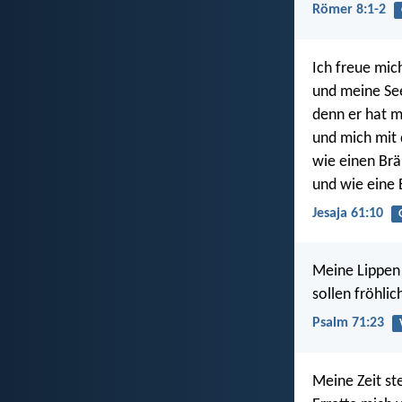
Römer 8:1-2
Ich freue mic
und meine See
denn er hat m
und mich mit 
wie einen Brä
und wie eine 
Jesaja 61:10
Meine Lippen 
sollen fröhlic
Psalm 71:23
Meine Zeit st