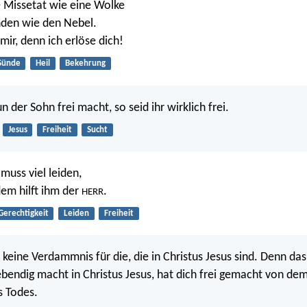
ne Missetat wie eine Wolke
nden wie den Nebel.
mir, denn ich erlöse dich!
Sünde
Heil
Bekehrung
der Sohn frei macht, so seid ihr wirklich frei.
Jesus
Freiheit
Sucht
muss viel leiden,
dem hilft ihm der
.
HERR
Gerechtigkeit
Leiden
Freiheit
n keine Verdammnis für die, die in Christus Jesus sind. Denn da
lebendig macht in Christus Jesus, hat dich frei gemacht von de
s Todes.