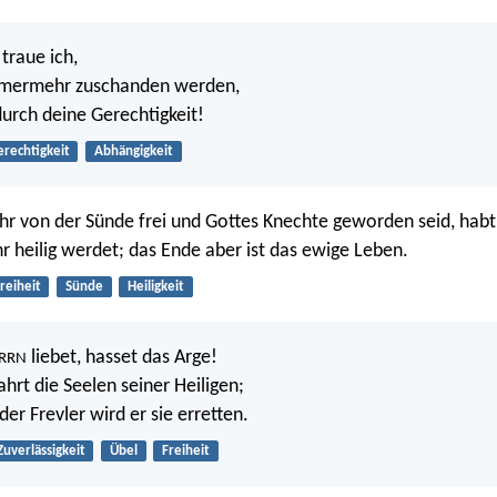
 traue ich,
mmermehr zuschanden werden,
durch deine Gerechtigkeit!
rechtigkeit
Abhängigkeit
ihr von der Sünde frei und Gottes Knechte geworden seid, habt 
hr heilig werdet; das Ende aber ist das ewige Leben.
reiheit
Sünde
Heiligkeit
liebet, hasset das Arge!
RRN
hrt die Seelen seiner Heiligen;
er Frevler wird er sie erretten.
Zuverlässigkeit
Übel
Freiheit