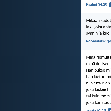
Psalmi 34:20
Mikään kadotu
laki, joka an
synnin ja kuo
Roomalaiskirje
Minä riemuits
minä iloitsen
Hän pukee min
hän kietoo mi
niin että olen
joka laskee h
tai kuin morsi
joka koristau
Jesaja 61:10