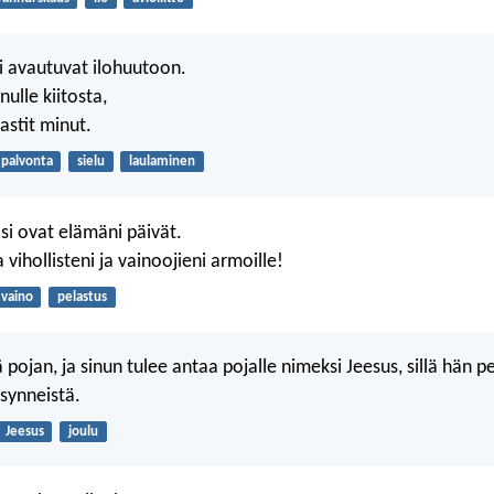
 avautuvat ilohuutoon.
nulle kiitosta,
astit minut.
palvonta
sielu
laulaminen
si ovat elämäni päivät.
 vihollisteni ja vainoojieni armoille!
vaino
pelastus
pojan, ja sinun tulee antaa pojalle nimeksi Jeesus, sillä hän p
synneistä.
Jeesus
joulu