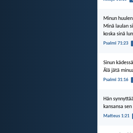
Minun huuleni
Minä laulan si
koska sinä lun
Psalmi 71:23
Sinun kädessä
Älä jätä minua
Psalmi 31:16
Hän synnyttää 
kansansa sen 
Matteus 1:21