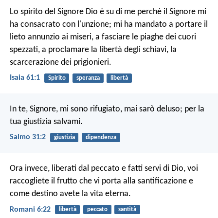
Lo spirito del Signore Dio è su di me
perché il Signore mi
ha consacrato con l'unzione;
mi ha mandato a portare il
lieto annunzio ai miseri,
a fasciare le piaghe dei cuori
spezzati,
a proclamare la libertà degli schiavi,
la
scarcerazione dei prigionieri.
Isaia 61:1
Spirito
speranza
libertà
In te, Signore, mi sono rifugiato,
mai sarò deluso;
per la
tua giustizia salvami.
Salmo 31:2
giustizia
dipendenza
Ora invece, liberati dal peccato e fatti servi di Dio, voi
raccogliete il frutto che vi porta alla santificazione e
come destino avete la vita eterna.
Romani 6:22
libertà
peccato
santità