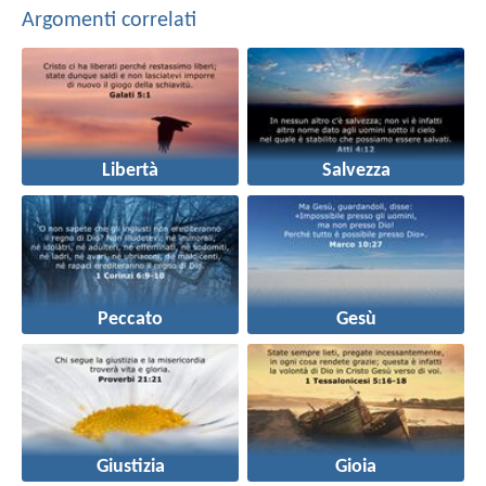
Argomenti correlati
Libertà
Salvezza
Peccato
Gesù
Giustizia
Gioia