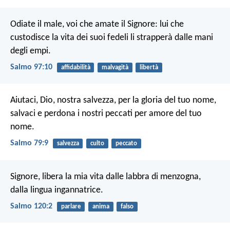
Odiate il male, voi che amate il Signore:
lui che
custodisce la vita dei suoi fedeli
li strapperà dalle mani
degli empi.
Salmo 97:10
affidabilità
malvagità
libertà
Aiutaci, Dio, nostra salvezza,
per la gloria del tuo nome,
salvaci e perdona i nostri peccati
per amore del tuo
nome.
Salmo 79:9
salvezza
culto
peccato
Signore, libera la mia vita
dalle labbra di menzogna,
dalla lingua ingannatrice.
Salmo 120:2
parlare
anima
falso