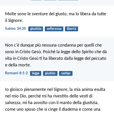
Molte sono le sventure del giusto,
ma lo libera da tutte
il Signore.
Salmo 34:20
giustizia
sofferenza
libertà
Non c'è dunque più nessuna condanna per quelli che
sono in Cristo Gesù. Poiché la legge dello Spirito che dà
vita in Cristo Gesù ti ha liberato dalla legge del peccato
e della morte.
Romani 8:1-2
legge
giudizio
castigo
Io gioisco pienamente nel Signore,
la mia anima esulta
nel mio Dio,
perché mi ha rivestito delle vesti di
salvezza,
mi ha avvolto con il manto della giustizia,
come uno sposo che si cinge il diadema
e come una