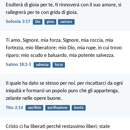
Esulterà di gioia per te,
ti rinnoverà con il suo amore,
si
rallegrerà per te con grida di gioia.
Sofonia 3:17
Dio
gioia
cantare
Ti amo, Signore, mia forza,
Signore, mia roccia, mia
fortezza, mio liberatore;
mio Dio, mia rupe, in cui trovo
riparo;
mio scudo e baluardo, mia potente salvezza.
Salmo 18:2-3
salvezza
forza
Il quale ha dato se stesso per noi, per riscattarci da ogni
iniquità e formarsi un popolo puro che gli appartenga,
zelante nelle opere buone.
Tito 2:14
sacrificio
purificazione
bontà
Cristo ci ha liberati perché restassimo liberi; state