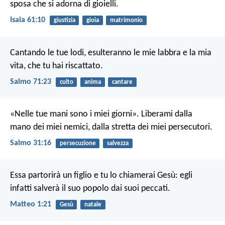
sposa che si adorna di gioielli.
Isaia 61:10
giustizia
gioia
matrimonio
Cantando le tue lodi, esulteranno le mie labbra
e la mia
vita, che tu hai riscattato.
Salmo 71:23
culto
anima
cantare
«Nelle tue mani sono i miei giorni».
Liberami dalla
mano dei miei nemici,
dalla stretta dei miei persecutori.
Salmo 31:16
persecuzione
salvezza
Essa partorirà un figlio e tu lo chiamerai Gesù: egli
infatti salverà il suo popolo dai suoi peccati.
Matteo 1:21
Gesù
natale