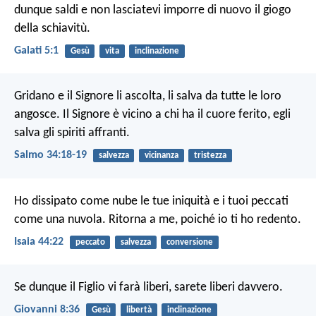
dunque saldi e non lasciatevi imporre di nuovo il giogo
della schiavitù.
Galati 5:1
Gesù
vita
inclinazione
Gridano e il Signore li ascolta,
li salva da tutte le loro
angosce.
Il Signore è vicino a chi ha il cuore ferito,
egli
salva gli spiriti affranti.
Salmo 34:18-19
salvezza
vicinanza
tristezza
Ho dissipato come nube le tue iniquità
e i tuoi peccati
come una nuvola.
Ritorna a me, poiché io ti ho redento.
Isaia 44:22
peccato
salvezza
conversione
Se dunque il Figlio vi farà liberi, sarete liberi davvero.
Giovanni 8:36
Gesù
libertà
inclinazione