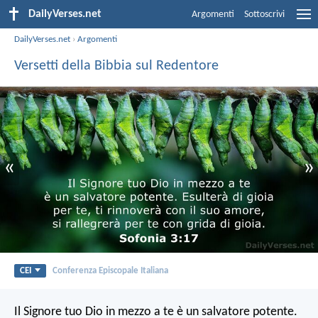
DailyVerses.net
Argomenti
Sottoscrivi
DailyVerses.net
›
Argomenti
Versetti della Bibbia sul Redentore
«
»
CEI
Conferenza Episcopale Italiana
Il Signore tuo Dio in mezzo a te
è un salvatore potente.