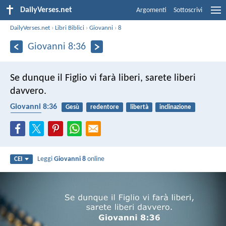
DailyVerses.net
Argomenti
Sottoscrivi
DailyVerses.net
›
Libri Biblici
›
Giovanni
›
8
Giovanni 8:36
Se dunque il Figlio vi farà liberi, sarete liberi
davvero.
Giovanni 8:36
Gesù
redentore
libertà
inclinazione
schiavitù
Leggi
Giovanni 8
online
CEI