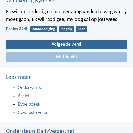
Willekeurig Bybelvers
Ek wil jou onderrig en jou leer aangaande die weg wat jy
moet gaan;
Ek wil raad gee; my oog sal op jou wees.
Psalm 32:8
aanmoediging
begrip
leer
Volgende vers!
Met beeld
Lees meer
Onderwerpe
Argief
Bybelboeke
Gewildste verse
Ondersteun DailyVerses.net