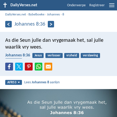
DailyVerses.net
Onderwerpe
Registreer
DailyVerses.net
›
Bybelboeke
›
Johannes
›
8
Johannes 8:36
As die Seun julle dan vrygemaak het, sal julle
waarlik vry wees.
Johannes 8:36
Jesus
verlosser
vryheid
verslawing
slawerny
Lees
Johannes 8
aanlyn
AFR53