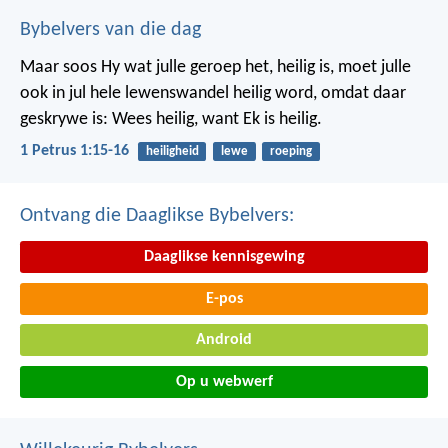
Bybelvers van die dag
Maar soos Hy wat julle geroep het, heilig is, moet julle
ook in jul hele lewenswandel heilig word, omdat daar
geskrywe is: Wees heilig, want Ek is heilig.
1 Petrus 1:15-16
heiligheid
lewe
roeping
Ontvang die Daaglikse Bybelvers:
Daaglikse kennisgewing
E-pos
Android
Op u webwerf