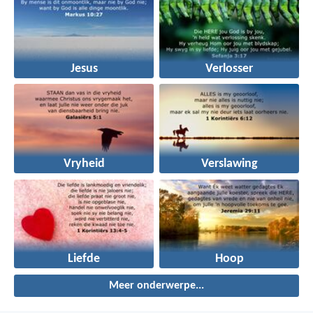
Jesus
Verlosser
Vryheid
Verslawing
Liefde
Hoop
Meer onderwerpe...