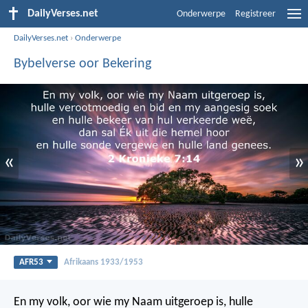
DailyVerses.net
Onderwerpe
Registreer
DailyVerses.net
›
Onderwerpe
Bybelverse oor Bekering
«
»
AFR53
Afrikaans 1933/1953
En my volk, oor wie my Naam uitgeroep is, hulle