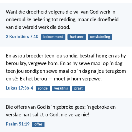
Want die droefheid volgens die wil van God werk 'n
onberoulike bekering tot redding, maar die droefheid
van die wêreld werk die dood.
2 Korintiërs 7:10
bekommerd
hartseer
omskakeling
En as jou broeder teen jou sondig, bestraf hom; en as hy
berou kry, vergewe hom. En as hy sewe maal op 'n dag
teen jou sondig en sewe maal op 'n dag na jou terugkom
en sê: Ek het berou — moet jy hom vergewe.
Lukas 17:3b-4
sonde
vergifnis
praat
Die offers van God is 'n gebroke gees;
'n gebroke en
verslae hart
sal U, o God, nie verag nie!
Psalm 51:19
offer