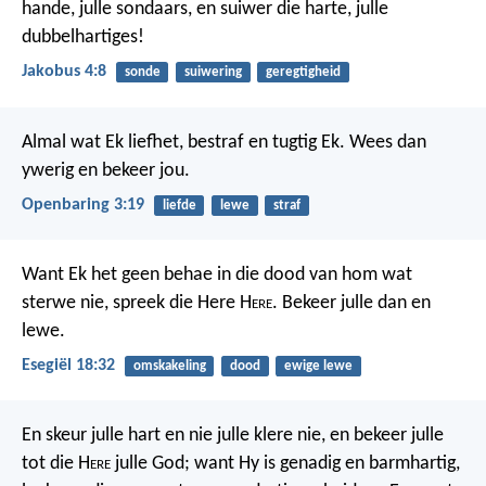
hande, julle sondaars, en suiwer die harte, julle
dubbelhartiges!
Jakobus 4:8
sonde
suiwering
geregtigheid
Almal wat Ek liefhet, bestraf en tugtig Ek. Wees dan
ywerig en bekeer jou.
Openbaring 3:19
liefde
lewe
straf
Want Ek het geen behae in die dood van hom wat
sterwe nie, spreek die Here H
ere
. Bekeer julle dan en
lewe.
Esegiël 18:32
omskakeling
dood
ewige lewe
En skeur julle hart en nie julle klere nie,
en bekeer julle
tot die H
ere
julle God;
want Hy is genadig en barmhartig,