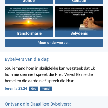
Sonde
Genade
Transformasie
Belydenis
Meer onderwerpe...
Bybelvers van die dag
Sou iemand hom in skuilplekke kan wegsteek dat Ek
hom nie sien nie? spreek die H
ere
. Vervul Ek nie die
hemel en die aarde nie? spreek die H
ere
.
Jeremia 23:24
God
hemel
Ontvang die Daaglikse Bybelvers: