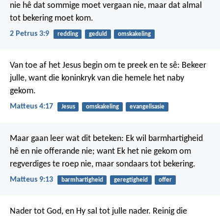
nie hê dat sommige moet vergaan nie, maar dat almal
tot bekering moet kom.
2 Petrus 3:9
redding
geduld
omskakeling
Van toe af het Jesus begin om te preek en te sê: Bekeer
julle, want die koninkryk van die hemele het naby
gekom.
Matteus 4:17
Jesus
omskakeling
evangelisasie
Maar gaan leer wat dit beteken: Ek wil barmhartigheid
hê en nie offerande nie; want Ek het nie gekom om
regverdiges te roep nie, maar sondaars tot bekering.
Matteus 9:13
barmhartigheid
geregtigheid
offer
Nader tot God, en Hy sal tot julle nader. Reinig die