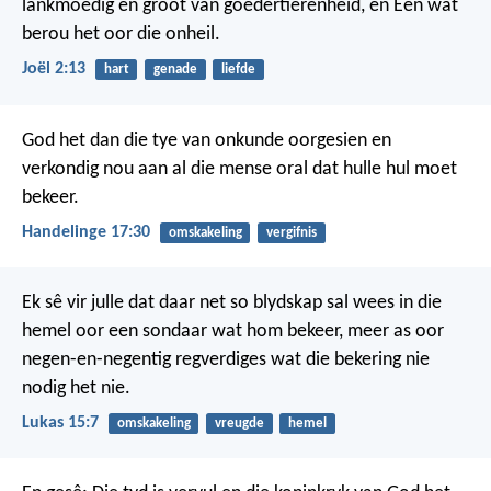
lankmoedig en groot van goedertierenheid,
en Een wat
berou het oor die onheil.
Joël 2:13
hart
genade
liefde
God het dan die tye van onkunde oorgesien en
verkondig nou aan al die mense oral dat hulle hul moet
bekeer.
Handelinge 17:30
omskakeling
vergifnis
Ek sê vir julle dat daar net so blydskap sal wees in die
hemel oor een sondaar wat hom bekeer, meer as oor
negen-en-negentig regverdiges wat die bekering nie
nodig het nie.
Lukas 15:7
omskakeling
vreugde
hemel