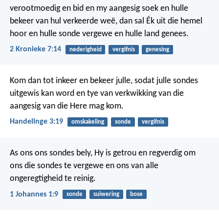
verootmoedig en bid en my aangesig soek en hulle
bekeer van hul verkeerde weë, dan sal Ék uit die hemel
hoor en hulle sonde vergewe en hulle land genees.
2 Kronieke 7:14
nederigheid
vergifnis
genesing
Kom dan tot inkeer en bekeer julle, sodat julle sondes
uitgewis kan word en tye van verkwikking van die
aangesig van die Here mag kom.
Handelinge 3:19
omskakeling
sonde
vergifnis
As ons ons sondes bely, Hy is getrou en regverdig om
ons die sondes te vergewe en ons van alle
ongeregtigheid te reinig.
1 Johannes 1:9
sonde
suiwering
bose