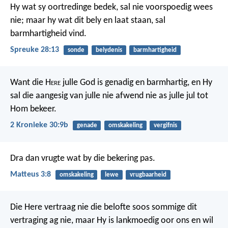
Hy wat sy oortredinge bedek, sal nie voorspoedig wees
nie;
maar hy wat dit bely en laat staan, sal
barmhartigheid vind.
Spreuke 28:13
sonde
belydenis
barmhartigheid
Want die H
ere
julle God is genadig en barmhartig, en Hy
sal die aangesig van julle nie afwend nie as julle jul tot
Hom bekeer.
2 Kronieke 30:9b
genade
omskakeling
vergifnis
Dra dan vrugte wat by die bekering pas.
Matteus 3:8
omskakeling
lewe
vrugbaarheid
Die Here vertraag nie die belofte soos sommige dit
vertraging ag nie, maar Hy is lankmoedig oor ons en wil