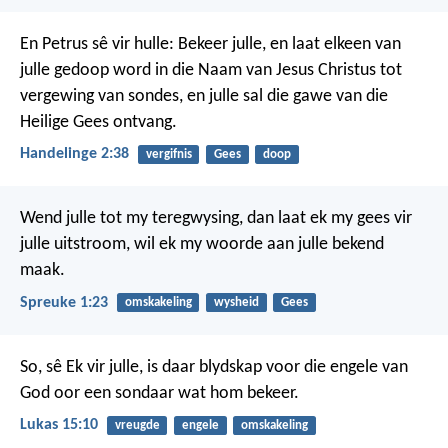
En Petrus sê vir hulle: Bekeer julle, en laat elkeen van
julle gedoop word in die Naam van Jesus Christus tot
vergewing van sondes, en julle sal die gawe van die
Heilige Gees ontvang.
Handelinge 2:38
vergifnis
Gees
doop
Wend julle tot my teregwysing,
dan laat ek my gees vir
julle uitstroom,
wil ek my woorde aan julle bekend
maak.
Spreuke 1:23
omskakeling
wysheid
Gees
So, sê Ek vir julle, is daar blydskap voor die engele van
God oor een sondaar wat hom bekeer.
Lukas 15:10
vreugde
engele
omskakeling