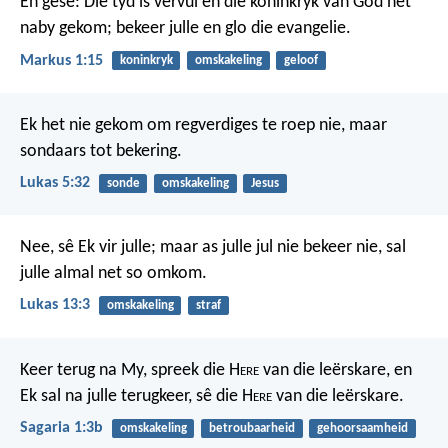
En gesê: Die tyd is vervul en die koninkryk van God het
naby gekom; bekeer julle en glo die evangelie.
Markus 1:15
koninkryk
omskakeling
geloof
Ek het nie gekom om regverdiges te roep nie, maar
sondaars tot bekering.
Lukas 5:32
sonde
omskakeling
Jesus
Nee, sê Ek vir julle; maar as julle jul nie bekeer nie, sal
julle almal net so omkom.
Lukas 13:3
omskakeling
straf
Keer terug na My, spreek die H
ere
van die leërskare, en
Ek sal na julle terugkeer, sê die H
ere
van die leërskare.
Sagaria 1:3b
omskakeling
betroubaarheid
gehoorsaamheid