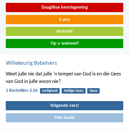
Daaglikse kennisgewing
E-pos
Android
Op u webwerf
Willekeurig Bybelvers
Weet julle nie dat julle 'n tempel van God is en die Gees
van God in julle woon nie?
1 Korintiërs 3:16
heiligheid
Heilige Gees
Gees
Volgende vers!
Met beeld