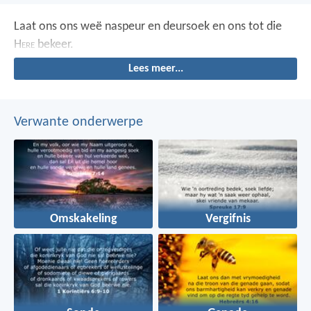
Laat ons ons weë naspeur en deursoek
en ons tot die
H
ere
bekeer.
Lees meer...
Verwante onderwerpe
Omskakeling
Vergifnis