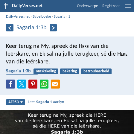
DailyVerses.net
Onderwerpe
Registreer
DailyVerses.net
›
Bybelboeke
›
Sagaria
›
1
Sagaria 1:3b
Keer terug na My, spreek die H
ere
van die
leërskare, en Ek sal na julle terugkeer, sê die H
ere
van die leërskare.
Sagaria 1:3b
omskakeling
bekering
betroubaarheid
gehoorsaamheid
Lees
Sagaria 1
aanlyn
AFR53