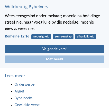
Willekeurig Bybelvers
Wees eensgesind onder mekaar; moenie na hoë dinge
streef nie, maar voeg julle by die nederige; moenie
eiewys wees nie.
Romeine 12:16
nederigheid
gemeenskap
afhanklikheid
Volgende vers!
Met beeld
Lees meer
Onderwerpe
Argief
Bybelboeke
Gewildste verse