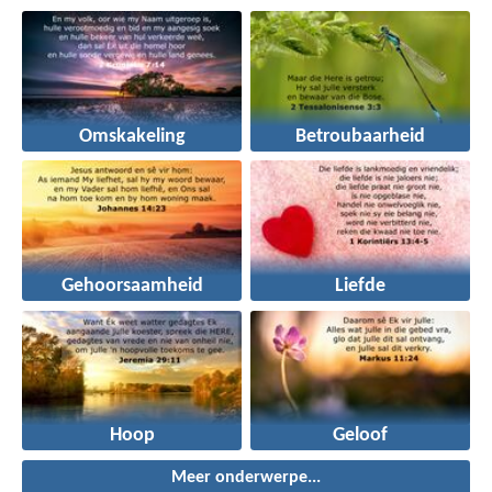
Omskakeling
Betroubaarheid
Gehoorsaamheid
Liefde
Hoop
Geloof
Meer onderwerpe...