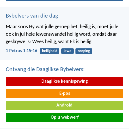
Bybelvers van die dag
Maar soos Hy wat julle geroep het, heilig is, moet julle
ook in jul hele lewenswandel heilig word, omdat daar
geskrywe is: Wees heilig, want Ek is heilig.
1 Petrus 1:15-16
heiligheid
lewe
roeping
Ontvang die Daaglikse Bybelvers:
Daaglikse kennisgewing
E-pos
Android
Op u webwerf