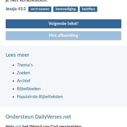
je niet verschroeien.
Jesaja 43:2
vertrouwen
bemoediging
beloften
Volgende tekst!
Met afbeelding
Lees meer
Thema's
Zoeken
Archief
Bijbelboeken
Populairste Bijbelteksten
Ondersteun DailyVerses.net
Help
mij
het Woord van God verspreiden: