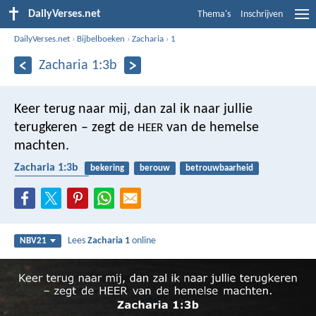
DailyVerses.net
Thema's
Inschrijven
DailyVerses.net
›
Bijbelboeken
›
Zacharia
›
1
Zacharia 1:3b
Keer terug naar mij, dan zal ik naar jullie
terugkeren – zegt de
van de hemelse
HEER
machten.
Zacharia 1:3b
bekering
berouw
betrouwbaarheid
gehoorzaamheid
Lees
Zacharia 1
online
NBV21