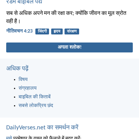
रैंडम बाइबिल पद्य
सब से अधिक अपने मन की रक्षा कर; क्योंकि जीवन का मूल स्रोत
वही है।
नीतिवचन 4:23
जिंदगी
हृदय
संरक्षण
अगला श्लोक!
अधिक पढ़ें
विषय
संग्रहालय
बाइबिल की किताबें
सबसे लोकप्रिय छंद
DailyVerses.net का समर्थन करें
मुझे
परमेश्वर के वचन को फैलाने में मदद करें: