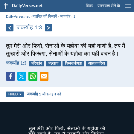
DailyVerses.net
विषय
सदस्यता लेने के
DailyVerses.net
›
बाइबिल की किताबें
›
जकर्याह
›
1
जकर्याह 1:3
तुम मेरी ओर फिरो, सेनाओं के यहोवा की यही वाणी है, तब मैं
तुम्हारी ओर फिरूंगा, सेनाओं के यहोवा का यही वचन है।
जकर्याह 1:3
परिवर्तन
पछतावा
विश्वसनीयता
आज्ञाकारिता
जकर्याह 1
ऑनलाइन पढ़ें
HHBD