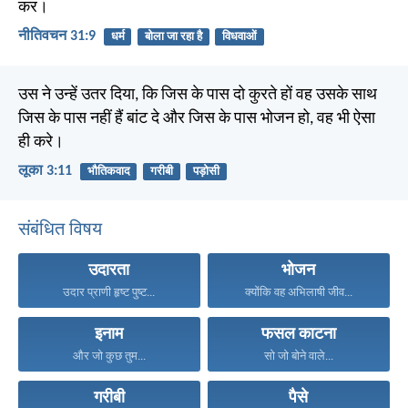
कर।
नीतिवचन 31:9
धर्म
बोला जा रहा है
विधवाओं
उस ने उन्हें उतर दिया, कि जिस के पास दो कुरते हों वह उसके साथ
जिस के पास नहीं हैं बांट दे और जिस के पास भोजन हो, वह भी ऐसा
ही करे।
लूका 3:11
भौतिकवाद
गरीबी
पड़ोसी
संबंधित विषय
उदारता
भोजन
उदार प्राणी हृष्ट पुष्ट...
क्योंकि वह अभिलाषी जीव...
इनाम
फसल काटना
और जो कुछ तुम...
सो जो बोने वाले...
गरीबी
पैसे