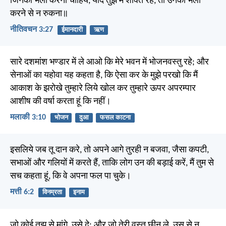
जिनका भला करना चाहिये, यदि तुझ में शक्ति रहे, तो उनका भला
करने से न रुकना॥
नीतिवचन 3:27
ईमानदारी
ऋण
सारे दशमांश भण्डार में ले आओ कि मेरे भवन में भोजनवस्तु रहे; और
सेनाओं का यहोवा यह कहता है, कि ऐसा कर के मुझे परखो कि मैं
आकाश के झरोखे तुम्हारे लिये खोल कर तुम्हारे ऊपर अपरम्पार
आशीष की वर्षा करता हूं कि नहीं।
मलाकी 3:10
भोजन
दुआ
फसल काटना
इसलिये जब तू दान करे, तो अपने आगे तुरही न बजवा, जैसा कपटी,
सभाओं और गलियों में करते हैं, ताकि लोग उन की बड़ाई करें, मैं तुम से
सच कहता हूं, कि वे अपना फल पा चुके।
मत्ती 6:2
विनम्रता
इनाम
जो कोई तुझ से मांगे, उसे दे; और जो तेरी वस्तु छीन ले, उस से न