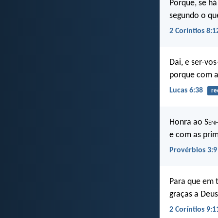
Porque, se há
segundo o qu
2 Coríntios 8:1
Dai, e ser-vo
porque com a
Lucas 6:38
re
Honra ao S
en
e com as prim
Provérbios 3:9
Para que em t
graças a Deus
2 Coríntios 9:1