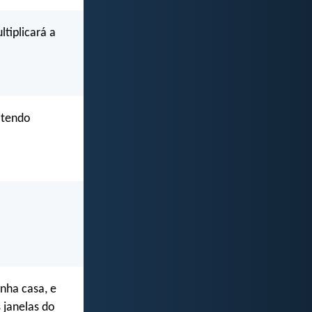
tiplicará a
 tendo
nha casa, e
s janelas do