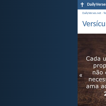
DailyVerse
DailyVerses.net
›
T
Versícu
«