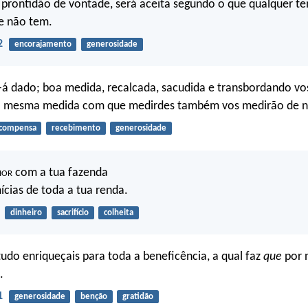
 prontidão de vontade, será aceita segundo o que qualquer t
e não tem.
2
encorajamento
generosidade
s-á dado; boa medida, recalcada, sacudida e transbordando vo
 mesma medida com que medirdes também vos medirão de n
compensa
recebimento
generosidade
hor
com a tua fazenda
ícias de toda a tua renda.
dinheiro
sacrifício
colheita
udo enriqueçais para toda a beneficência, a qual faz
que
por 
.
1
generosidade
benção
gratidão