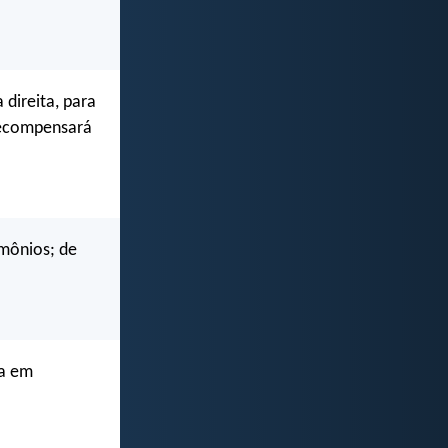
 direita, para
 recompensará
emônios; de
ia em