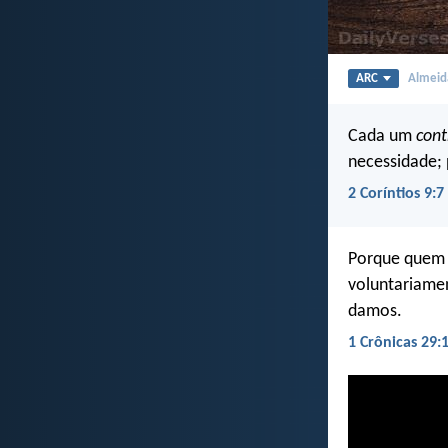
ARC
Almeida
Cada um
cont
necessidade;
2 Coríntios 9:7
Porque que
voluntariame
damos.
1 Crônicas 29: