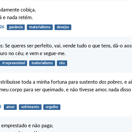
idamente cobiça,
á e nada retém.
26
ganância
materialismo
desejos
s: Se queres ser perfeito, vai, vende tudo o que tens, dá-o ao
uro no céu; e vem
e
segue-me.
irrepreensível
materialismo
céu
istribuísse toda a minha fortuna para sustento
dos pobres,
e a
meu corpo para ser queimado, e não tivesse amor, nada diss
3
amor
sofrimento
orgulho
 emprestado e não paga;