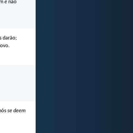
em
e
não
s darão;
ovo.
nós
se deem