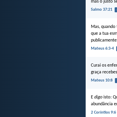
mas o justo 
Salmo 37:21
Mas, quando t
que a tua es
publicamente
Mateus 6:3-4
Curai os enfe
graça recebes
Mateus 10:8
E
digo
isto: Q
abundância e
2 Coríntios 9:6