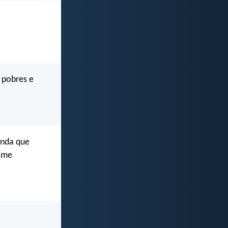
s pobres e
inda que
o me