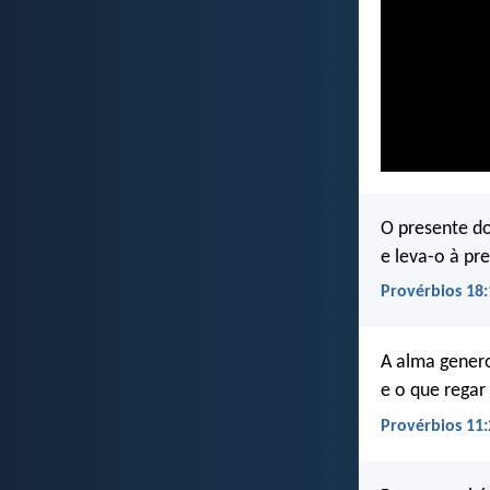
O presente d
e leva-o à pr
Provérbios 18:
A alma gener
e o que rega
Provérbios 11: