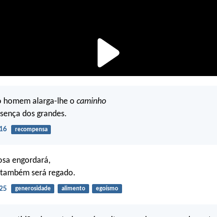
o homem alarga-lhe o
caminho
esença dos grandes.
16
recompensa
osa engordará,
r também será regado.
25
generosidade
alimento
egoísmo