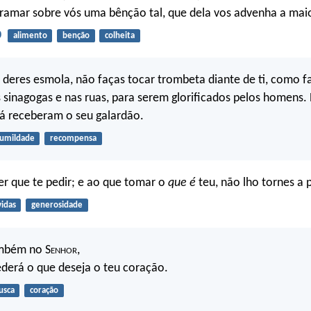
ramar sobre vós uma bênção tal, que dela vos advenha a mai
0
alimento
benção
colheita
 deres esmola, não faças tocar trombeta diante de ti, como 
s sinagogas e nas ruas, para serem glorificados pelos homens
á receberam o seu galardão.
umildade
recompensa
er que te pedir; e ao que tomar o
que é
teu, não lho tornes a p
vidas
generosidade
ambém no S
enhor
,
ederá o que deseja o teu coração.
usca
coração