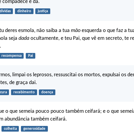
se compadece e dá.
dívidas
dinheiro
justiça
u deres esmola, não saiba a tua
mão
esquerda o que faz a tua
mola seja
dada
ocultamente, e teu Pai, que vê em secreto, te
.
recompensa
Pai
rmos, limpai os leprosos, ressuscitai os mortos, expulsai os d
tes, de graça dai.
cura
recebimento
doença
ue o que semeia pouco pouco também ceifará; e o que seme
m abundância também ceifará.
colheita
generosidade