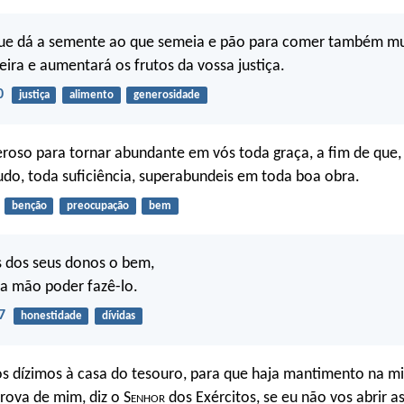
que dá a semente ao que semeia e pão para comer também mul
ira e aumentará os frutos da vossa justiça.
0
justiça
alimento
generosidade
roso para tornar abundante em vós toda graça, a fim de que,
do, toda suficiência, superabundeis em toda boa obra.
benção
preocupação
bem
 dos seus donos o bem,
a mão poder fazê-lo.
7
honestidade
dívidas
os dízimos à casa do tesouro, para que haja mantimento na mi
prova de mim, diz o S
enhor
dos Exércitos, se eu não vos abrir a