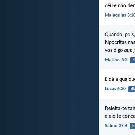
céu e não der
Malaquias 3:1
Quando, pois,
hipócritas na
vos digo
que
j
Mateus 6:2
h
E dá a qualqu
Lucas 6:30
dí
Deleita-te t
e ele te conc
Salmo 37:4
b