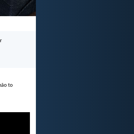
r
mão to