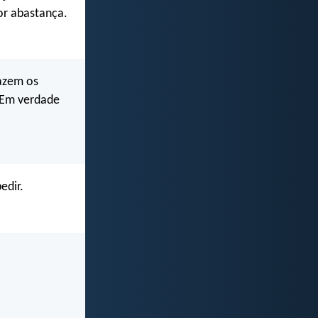
or abastança.
fazem os
. Em verdade
edir.