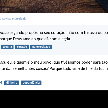
 Revista e Corrigida
ribua
segundo propôs no seu coração, não com tristeza ou po
 porque Deus ama ao que dá com alegria.
alegria
coração
generosidade
m
sou
eu, e quem
é
o meu povo, que tivéssemos poder para tão
nte dar semelhantes coisas? Porque tudo
vem
de ti, e da tua 
14
dinheiro
dependência